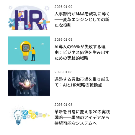
2026.01.09
人事部門がM&Aを成功に導く
──変革エンジンとしての新
たな役割
2026.01.09
AI導入の95%が失敗する理
由：ビジネス価値を生み出す
ための実践的戦略
2026.01.08
過熱する労働市場を乗り越え
て：AIとHR戦略の転換点
2026.01.08
革新を日常に変える20の実践
戦略──単発のアイデアから
持続可能なシステムへ