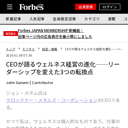
会員登録
ログイン
新着記事
人気記事
会員限定記事
カテゴリ
連載
コ
Forbes JAPAN MEMBERSHIP 新機能｜
NEWS
記事ページ内の広告表示を最小限にしました
トップ
ビジネス
経営・戦略
CEOが語るウェルネス経営の進化──リーダ
2026.01.09 07:36
CEOが語るウェルネス経営の進化──リー
ダーシップを変えた3つの転換点
John Ganem | Contributor
ジョン・ガネム氏は
クロックナー・メタルズ・コーポレーション
のCEOであ
る。
かつて私は、ウェルネスは個人的なものであり、仕事の