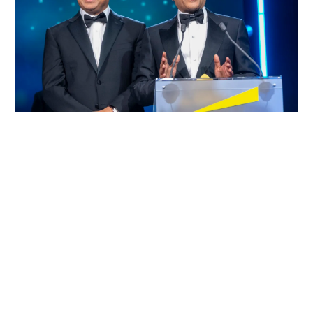
左：Sanjay Gajendra氏 右：Jitendra Mohan氏 （写真提供 EY）
「実は、この審査の中で、私はあるひとつの気づきを得
ました」。優勝者コメントの中で、Astera Labs創業者の
ひとりは次のように発言した。
「審査員から私たちに繰り返し尋ねられた質問は、『あ
なたたちの目的は何なのか』そして、『どんなインパク
トを創造しているのか』ということでした。率直に言う
と、私たちは公開企業なので、会社について話すことに
慣れていますが、私たちが何を目的としているのかにつ