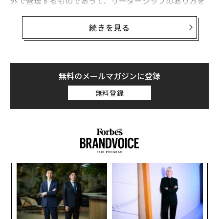
外で管理するものであって、リーダーシップのあり方を
形作るものではないと考えていた。キャリアの大半にお
いて、私はウェルネスで成功を測ることはなかった。し
続きを見る
かし今、当社がウェルネスを優先事項とする中で、私は
自分自身の習慣がいかに組織の雰囲気を決定づけるか、
そしてウェルネスを企業文化の一部とするためにリーダ
ーシップがどう進化しなければならないかを理解するよ
無料のメールマガジンに登録
うになった。
無料登録
高いプレッシャーにさらされる役職に就く多くの人々と
同様、私はかつて長時間労働、連続する出張、最小限の
休息時間を当たり前のことと考えていた。しばらくの
間、その休みなしのアプローチは機能していた。私はほ
ぼあらゆることをやり抜くことができた。
「
左右
しかし最終的に、私はそのトレードオフを感じ始めた。
T
私が「ただ忙しいだけ」と片付けていたことは、実際に
〜
日
金
は私の意思決定の仕方、コミュニケーションの取り方、
個