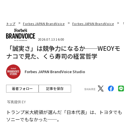
トップ
Forbes JAPAN BrandVoice
Forbes JAPAN BrandVoice
「誠
2026.07.13 16:00
「誠実さ」は競争力になるか──WEOYモ
ナコで見た、くら寿司の経営哲学
Forbes JAPAN BrandVoice Studio
著者フォロー
記事を保存
写真提供 EY
トランプ米大統領が選んだ「日本代表」は、トヨタでも
ソニーでもなかった──。