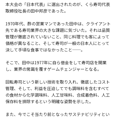
本大会の「日本代表」に選出されたのが、くら寿司代表
取締役社長の田中邦彦であった。
1970年代、酢の営業マンであった田中は、クライアント
先である寿司業界の大きな課題に気づいた。それは品質
管理が徹底されていないこと、同じ料理でも客によって
価格が異なること、そして寿司が一般の日本人にとって
決して手頃な食事ではなかったこと──。
そこで、田中は1977年に自ら借金をして寿司店を開業
し、業界の常識を覆すゲームチェンジャーとなる。
回転寿司という新しい技術を取り入れ、徹底したコスト
管理、そして、利益を圧迫してでも調味料を含むすべて
の食材から化学調味料、人工甘味料、合成着色料、人工
保存料を排除するという明確な姿勢を示した。
また、今でこそ当たり前となったサステナビリティとい