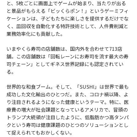
と、5枚ごとに画面上でゲームが始まり、当たりが出る
と景品がもらえる「ビッくらポン！」というゲーミフィ
ケーションは、子どもたちに楽しさを提供するだけでな
く、皿回収を自動化する特許技術として、人件費削減と
業務効率化にも貢献した。
いまやくら寿司の店舗数は、国内外を合わせて713店
舗。この店舗数は「回転レーンにお寿司を流す最大の寿
司チェーン」としてギネス世界記録にも認定されてい
る。
世界的な和食ブーム。そして、「SUSHI」は世界で最も
成功した文化輸出のひとつだ。また、コロナ禍以降、よ
り注目されるようになった健康というテーマ。特に、医
療費の増大が社会課題となっているアメリカで、冒頭の
トランプ大統領が注目したように、低脂肪かつ高タンパ
クという寿司は健康課題のひとつのソリューションとし
て捉えられてもおかしくない。