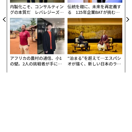
そしてチームに対する姿勢を形作っていたのだ。
ェ
内製化こそ、コンサルティン
伝統を礎に、未来を再定義す
グの本質だ レバレジーズが
る 125年企業BATが挑むス
ウェルネスはリーダーシップと切り離せないものである
実践する、次世代ファームの
モークレスな未来
ことを認識するには時間がかかった。そして、それは今
全貌
も取り組み続けていることだ。うまくいく日もある。古
い習慣に戻ってしまう日もある。しかし、私は今、より
自覚的になっている。それは、ウェルネスとそのリーダ
ーシップへの影響に関する私の視点を変えた3つの段階
アフリカの農村の通信、小1
“泊まる”を超えて─エスパシ
のおかげだ。
の壁。2人の挑戦者が手にし
オが描く、新しい日本のラグ
た「次なる武器」
ジュアリー（中編）
第1段階：ただ押し通すだけ
キャリアの初期、私は常に動き回っていた。出張してい
ないときは、週末も仕事をしていた。オフィスにいない
ときは、自宅で仕事に追いついていた。常に注意を要す
ることがあり、私はそれを処理する人間でいることを好
んでいた。
私はそれをストレスとは呼ばなかった。私はそれを推進