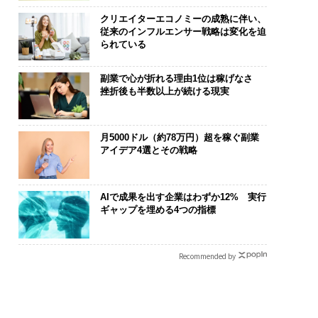
クリエイターエコノミーの成熟に伴い、
従来のインフルエンサー戦略は変化を迫
られている
副業で心が折れる理由1位は稼げなさ
挫折後も半数以上が続ける現実
月5000ドル（約78万円）超を稼ぐ副業
アイデア4選とその戦略
AIで成果を出す企業はわずか12% 実行
ギャップを埋める4つの指標
Recommended by