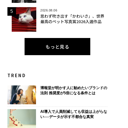
2026.08.06
思わず吹き出す「かわいさ」、世界
最高のペット写真賞2026入選作品
もっと見る
TREND
博報堂が明かす人に勧めたいブランドの
法則 推奨度が5倍になる条件とは
AI導入で人員削減しても収益は上がらな
い──データが示す不都合な真実