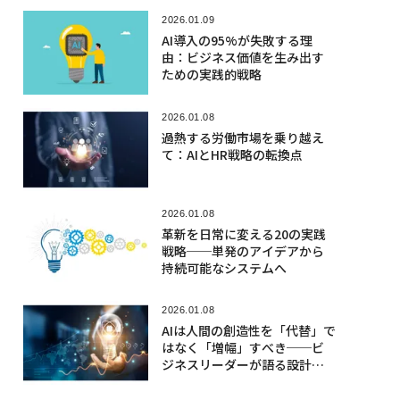
2026.01.09
AI導入の95%が失敗する理
由：ビジネス価値を生み出す
ための実践的戦略
2026.01.08
過熱する労働市場を乗り越え
て：AIとHR戦略の転換点
2026.01.08
革新を日常に変える20の実践
戦略──単発のアイデアから
持続可能なシステムへ
2026.01.08
AIは人間の創造性を「代替」で
はなく「増幅」すべき──ビ
ジネスリーダーが語る設計の
要諦