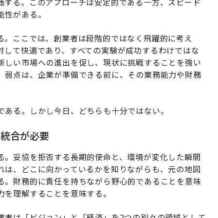
価する。このアプローチは安定的である一方、スピード
能性がある。
る。ここでは、創業者は段階的ではなく飛躍的に考え
対して快適であり、すべての実験が成功するわけではな
新しい市場への進出を促し、現状に挑戦することを強い
。弱点は、企業が準備できる前に、その業務能力や財務
である。しかし今日、どちらも十分ではない。
く統合が必要
る。妥協を拒否する長期的使命と、環境が変化した瞬間
れは、どこに向かっているかを知りながらも、元の地図
る。財務的に責任を持ちながら野心的であることを意味
力を理解することを意味する。
業者は「ビジョン」と「経済」を2つの別々の領域として