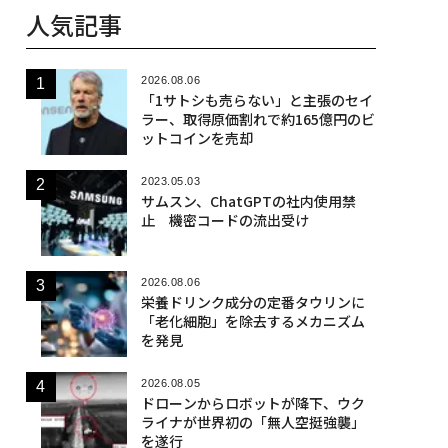
人気記事
2026.08.06
「1サトシも売らない」と主張のセイ
ラー、取得原価割れで約165億円のビ
ットコインを売却
2023.05.03
サムスン、ChatGPTの社内使用禁
止 機密コードの流出受け
2026.08.06
栄養ドリンク成分の定番タウリンに
「老化細胞」を除去するメカニズム
を発見
2026.08.05
ドローンからロボットが降下、ウク
ライナが世界初の「無人空挺強襲」
を遂行