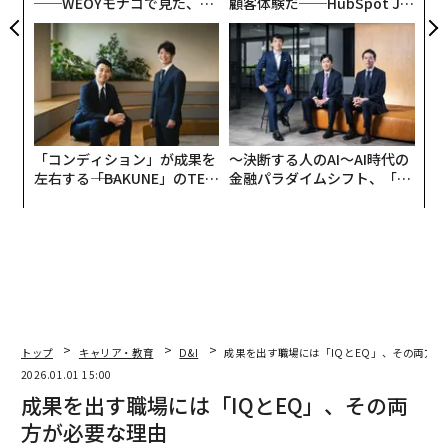
──WEOYモナコで見た、く
顧客体験だ──HubSpot Ja
ら寿司の経営哲学
panが語る「Grow Better」
な組織のつくり方
「コンディション」が成果を
〜決断する人のAI〜AI時代の
左右する――「BAKUNE」のTEN
金融パラダイムシフト、「超
TIALが支える「挑戦者の明
個別化」の核心 【MUFG×ウ
日」
ェルスナビ×PwC】
トップ
キャリア・教育
D&I
成果を出す職場には「IQとEQ」、その両方が
2026.01.01 15:00
成果を出す職場には「IQとEQ」、その両
方が必要な理由