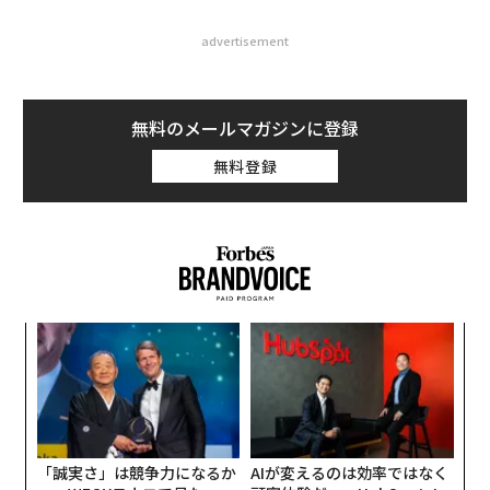
advertisement
無料のメールマガジンに登録
無料登録
挑
よっ
PA
“
シ
グ
「誠実さ」は競争力になるか
AIが変えるのは効率ではなく