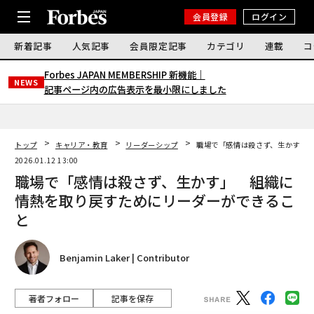
会員登録
ログイン
新着記事
人気記事
会員限定記事
カテゴリ
連載
コ
Forbes JAPAN MEMBERSHIP 新機能｜
NEWS
記事ページ内の広告表示を最小限にしました
トップ
キャリア・教育
リーダーシップ
職場で「感情は殺さず、生かす」
2026.01.12 13:00
職場で「感情は殺さず、生かす」 組織に
情熱を取り戻すためにリーダーができるこ
と
Benjamin Laker | Contributor
著者フォロー
記事を保存