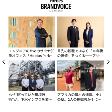
か1人が会話を支配したり、限られた話題しか許されな
かったりするものではない。誰もが気兼ねなく会話に加
わり、市場の動向やスポーツのスコア以外のことも自由
“
に話す。好きな話をシェアし、互いに耳を傾け、笑い合
シ
う団らんの場では、物静かな叔父も歯に衣着せぬ妹も、
グ
「
皆がそれぞれのスタイルで会話を楽しめる。
左右
T
日
エンジニアのためのサウナ併
目先の転職ではなく「10年後
設オフィス「Mobius Park」
の価値」をつくる──アサイ
がオープン──タマディック
ンの長期伴走型支援とは
が健康経営を徹底する理由
なぜ“眠っていた環境技
アフリカの農村の通信、小1
術”が、下水インフラを変え
の壁。2人の挑戦者が手にし
たのか──産総研×月島JFE
た「次なる武器」
アクアソリューションの10年