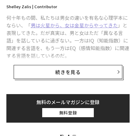
Shelley Zalis | Contributor
何十年もの間、私たちは男女の違いを有名な心理学本に
ならい、「
男は火星から、女は金星からやってきた
」と
表現してきた。だが真実は、男と女はただ「異なる言
語」を話しているに過ぎない。一方はIQ（知能指数）に
関連する言語を、もう一方はEQ（感情知能指数）に関連
する言語を話しているのだ。
IQはビジネスにおける伝統的な「男性的」側面、すなわ
続きを見る
ち論理・競争・秩序とのつながりが深く、EQは「女性
的」側面である共感・つながり・直感とのつながりが深
い。長きにわたり職場では、EQよりIQが、人よりも生産
性が重視しされてきた。しかしこれからの時代、リーダ
無料のメールマガジンに登録
ーに求められているのはどちらか一方を選ぶことではな
無料登録
く、両方の「言語」を流暢に話すことだ。
家族の夕食の場を思い浮かべてほしい。良い会話とは誰