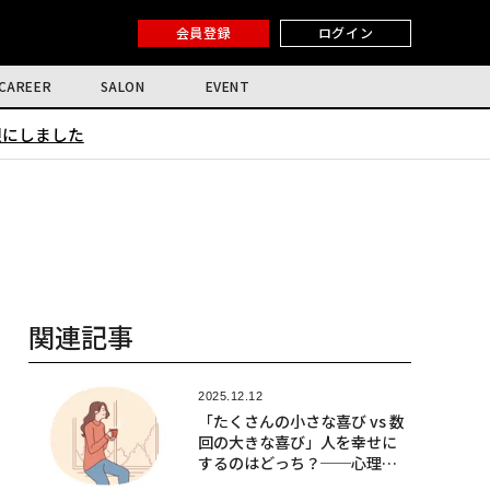
会員登録
ログイン
CAREER
SALON
EVENT
限にしました
関連記事
2025.12.12
「たくさんの小さな喜び vs 数
回の大きな喜び」人を幸せに
するのはどっち？──心理学
者の回答