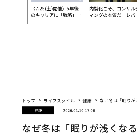
〈7.25(土)開催〉5年後
内製化こそ、コンサル
のキャリアに「戦略」は
ィングの本質だ レバ
あるか。トップエグゼク
ジーズが実践する、次
ティブのキャリアに触れ
代ファームの全貌
る1日│CAREER SUMMI
T 2026
トップ
ライフスタイル
健康
なぜ冬は「眠りが
健康
2026.01.10 17:00
なぜ冬は「眠りが浅くな