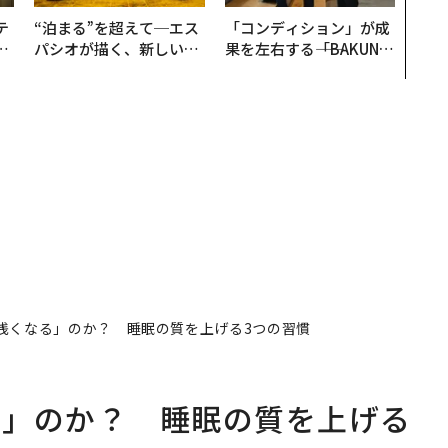
テ
“泊まる”を超えて─エス
「コンディション」が成
レ
パシオが描く、新しい日
果を左右する――「BAKUN
世
本のラグジュアリー（中
E」のTENTIALが支える
編）
「挑戦者の明日」
浅くなる」のか？ 睡眠の質を上げる3つの習慣
る」のか？ 睡眠の質を上げる