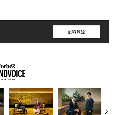
無料登録
AI
なく
Spo
ow 
くり