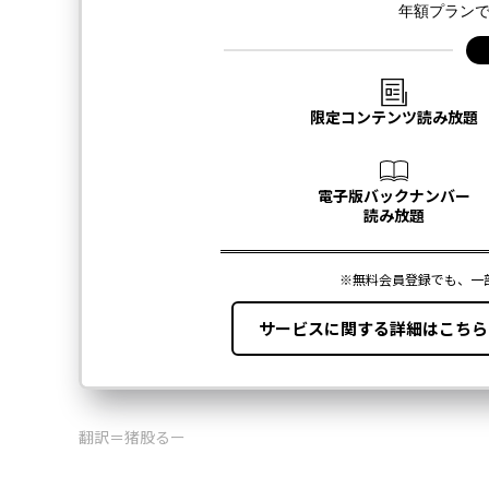
翻訳＝猪股るー