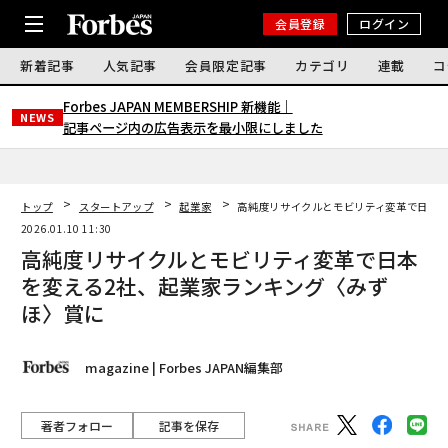
会員登録
ログイン
新着記事
人気記事
会員限定記事
カテゴリ
連載
コ
Forbes JAPAN MEMBERSHIP 新機能｜
NEWS
記事ページ内の広告表示を最小限にしました
トップ
スタートアップ
起業家
高純度リサイクルとモビリティ変革で日本を
2026.01.10 11:30
高純度リサイクルとモビリティ変革で日本
を変える2社、起業家ランキング〈みず
ほ〉賞に
magazine | Forbes JAPAN編集部
著者フォロー
記事を保存