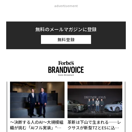
advertisement
無料のメールマガジンに登録
無料登録
キ
A
か。
顧客
キャ
pa
な
R S
な
術
た
ア
〜決断する人のAI〜大規模組
革新は下山で生まれる──レ
織が挑む「AIフル実装」“使
クサスが新型TZとESに込め