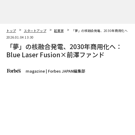
トップ
スタートアップ
起業家
「夢」の核融合発電、2030年商用化へ：Blue 
2026.01.04 13:30
「夢」の核融合発電、2030年商用化へ：
Blue Laser Fusion×前澤ファンド
magazine | Forbes JAPAN編集部
著者フォロー
記事を保存
中山淳二｜前澤ファンド（写真左）・中村修二（同中央）太田裕朗｜Blue
Laser Fusion（同右）
青色発光ダイオード（LED）の発明者でノーベル物理学
賞受賞者として知られる中村修二と、ドローン開発のAC
SLで代表を務めた太田裕朗は2022年11月、米国カリフ