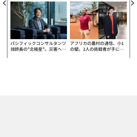
う”企業から“動く”企業へ【N
た「DISCOVER」の哲学
TTドコモビジネス×PwC】
パシフィックコンサルタンツ
アフリカの農村の通信、小1
技師長の"北極星"。災害への
の壁。2人の挑戦者が手にし
無力感を乗り越え見つけた、
た「次なる武器」
防災一筋20年の答え