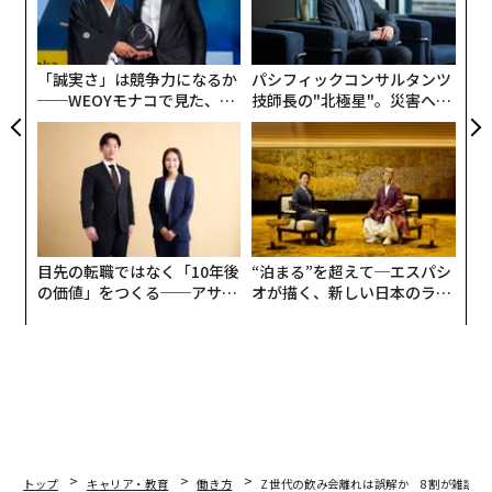
が
金
個
ェ
「誠実さ」は競争力になるか
パシフィックコンサルタンツ
──WEOYモナコで見た、く
技師長の"北極星"。災害への
ら寿司の経営哲学
無力感を乗り越え見つけた、
防災一筋20年の答え
目先の転職ではなく「10年後
“泊まる”を超えて─エスパシ
の価値」をつくる──アサイ
オが描く、新しい日本のラグ
ンの長期伴走型支援とは
ジュアリー（中編）
トップ
キャリア・教育
働き方
Z世代の飲み会離れは誤解か 8割が雑談で