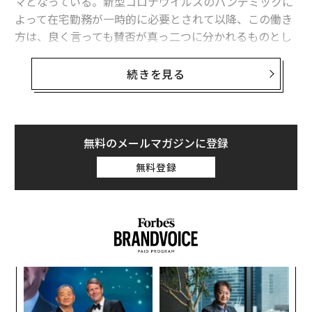
マとなっている。新型コロナウイルスのパンデミックに
よって在宅勤務が一時的に必要とされて以降、この働き
方は、良く言っても賛否が真っ二つに分かれるものとし
て見られてきた。
続きを見る
一方の陣営は、リモートワークが文化や生産性、さらに
は正気さえも破壊すると断言する。もう一方は、「オフ
ィス」は時代遅れの遺物であり、戻りたい人は無料のお
菓子が恋しいだけだと主張する。
無料のメールマガジンに登録
無料登録
いつものように、真実はその中間にある。リモートワー
クは、実際に一部の人にとっては非常によく機能し、デ
ータもそれを裏付けている。強い外的刺激や厳密な構造
を必要とする人には理想的ではない一方で、自律性が高
く、気が散らない環境で力を発揮する人にとっては、極
めて相性の良い働き方である。
エ
設オ
が
〜