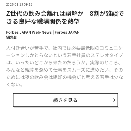
2026.01.13 09:15
Z世代の飲み会離れは誤解か 8割が雑談で
きる良好な職場関係を熱望
翻訳＝江津拓哉
Forbes JAPAN Web-News | Forbes JAPAN
編集部
人付き合いが苦手で、社内では必要最低限のコミュニケ
2026年9月号発売中
ーションしかとらないという若手社員のステレオタイプ
は、いったいどこから来たのだろうか。実際のところ、
みんなと親睦を深めて仕事をスムーズに進めたい、その
最新号の購入はこちらから
ためには夜の飲み会は絶好の機会だと考える若手は少な
くない。
メンバーシップに登録する
教育研修、採用支援サービスなどを展開するジェイック
続きを見る
は、同社の就職支援サービスを利用して就職した18〜30
歳の正社員を対象に「職場の親睦を深める機会」に関す
るアンケート調査を行った（有効回答数118）。それに
関連記事
よると、職場の人間関係について、ほぼ8割の人が「仕