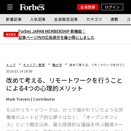
会員登録
ログイン
新着記事
人気記事
会員限定記事
カテゴリ
連載
コ
Forbes JAPAN MEMBERSHIP 新機能｜
NEWS
記事ページ内の広告表示を最小限にしました
トップ
キャリア・教育
働き方
改めて考える、リモートワークを行うことに
2026.01.14 18:00
改めて考える、リモートワークを行うこと
による4つの心理的メリット
Mark Travers | Contributor
もはやリモートワークは、かつて描かれていたような労
働者のユートピア的な夢ではなく、「オープンオフィ
ス」という概念以来、最も感情的な議論を呼ぶ職場テー