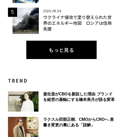
2026.08.04
ウクライナ侵攻で塗り替えられた世
界のエネルギー地図 ロシアは信用
失墜
もっと見る
TREND
資生堂がCBOを新設した理由 ブランド
を経営の基軸にする橋本美月が語る変革
ラクスル田部正樹、CMOからCROへ 肩
書き変更の裏にある「誤解」