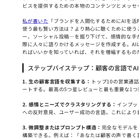
ビスを提供するための本物のコンテンツとメッセ
私が書いた
「ブランドを人間化するためにAIを活
使う最も賢い方法は？より熱心に聴くために使う
ー、ソーシャル投稿—を掘り下げて、感情的な手
際に人々に語りかけるメッセージを作成する。A
ればいいかを知っていれば、それを増幅するもの
ステップバイステップ：顧客の言語でA
1. 生の顧客言語を収集する：
トップ10の営業通
ートする。最高の5つ星レビューと最も重要な1
2. 感情とニーズでクラスタリングする：
インプッ
への反対意見、ユーザー成功の言語。これにより
3. 微調整またはプロンプト構造：
完全なモデルを
構築できる。例えば：「あなたは顧客の声で書く