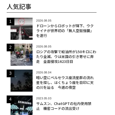
人気記事
2026.08.05
ドローンからロボットが降下、ウク
ライナが世界初の「無人空挺強襲」
を遂行
2026.08.05
ロシアの攻撃で給油所が150キロにわ
たり全滅、ウは米国の引き寄せに奔
走 全面侵攻1623日目
2026.08.04
暗い空にペルセウス座流星群の流れ
星を探し、はくちょう座を目印に天
の川を辿る 今週の夜空
2023.05.03
サムスン、ChatGPTの社内使用禁
止 機密コードの流出受け