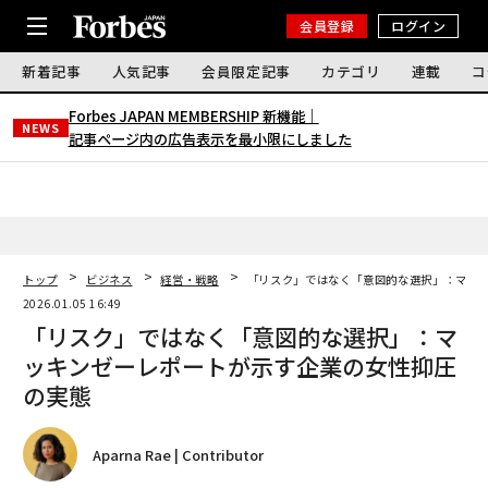
会員登録
ログイン
新着記事
人気記事
会員限定記事
カテゴリ
連載
コ
Forbes JAPAN MEMBERSHIP 新機能｜
NEWS
記事ページ内の広告表示を最小限にしました
トップ
ビジネス
経営・戦略
「リスク」ではなく「意図的な選択」：マッ
2026.01.05 16:49
「リスク」ではなく「意図的な選択」：マ
ッキンゼーレポートが示す企業の女性抑圧
の実態
Aparna Rae | Contributor