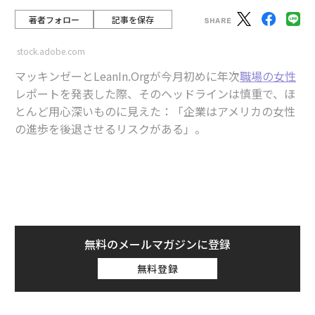
著者フォロー
記事を保存
stock.adobe.com
マッキンゼーとLeanIn.Orgが今月初めに年次
職場の女性
レポートを発表した際、そのヘッドラインは慎重で、ほ
とんど用心深いものに見えた：「企業はアメリカの女性
の進歩を後退させるリスクがある」。
advertisement
しかしデータを詳しく読むと、異なる物語が浮かび上が
る。これは「リスク」や企業が受動的に「焦点を失う」
ことについてではない。2025年版レポートは、その慎重
に中立的な表現にもかかわらず、より憂慮すべき事実を
無料のメールマガジンに登録
記録している：
企業は女性の昇進を害する意図的な選択
無料登録
を行っており
、それを大規模に実行している。
さらに懸念すべきは、このレポートがこれらの選択によ