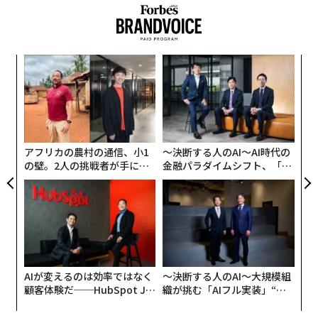
って最も影響を受ける層の調査を体系的に避けているこ
とだ：介護者である女性、40歳以上の女性、障害を持つ
女性、AIによる代替やレイオフに弱い立場にある役職の
年後
“
女性たち。マッキンゼーが「職場の女性」の調査として
サイ
オ
提示しているものは、実際には介護責任や柔軟性のニー
ジ
な
ズを持つ人々に対して、ますます敵対的になる職場で生
術
き残ることができた女性たちの調査なのである。
た
ア
アフリカの農村の通信、小1
〜決断する人のAI〜AI時代の
介護の空白：マッキンゼーの最も明らかな欠落
の壁。2人の挑戦者が手にし
金融パラダイムシフト、「超
た「次なる武器」
個別化」の核心 【MUFG×ウ
2025年版マッキンゼーレポートで最も驚くべき欠落は、
ェルスナビ×PwC】
記載されていることではなく、調査されていないことに
ある。
advertisement
AIが変えるのは効率ではなく
〜決断する人のAI〜大規模組
顧客体験だ──HubSpot Ja
織が挑む「AIフル実装」“使
このレポートでは11年間で初めて、「介護者」と「介
panが語る「Grow Better」
う”企業から“動く”企業へ【N
な組織のつくり方
TTドコモビジネス×PwC】