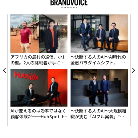
提示しているものは、実際には介護責任や柔軟性のニー
ズを持つ人々に対して、ますます敵対的になる職場で生
年後
“
き残ることができた女性たちの調査なのである。
サイ
オ
ジ
介護の空白：マッキンゼーの最も明らかな欠落
な
術
た
2025年版マッキンゼーレポートで最も驚くべき欠落は、
ア
記載されていることではなく、調査されていないことに
アフリカの農村の通信、小1
〜決断する人のAI〜AI時代の
ある。
の壁。2人の挑戦者が手にし
金融パラダイムシフト、「超
た「次なる武器」
個別化」の核心 【MUFG×ウ
ェルスナビ×PwC】
このレポートでは11年間で初めて、「介護者」と「介
護」という言葉が主要分析から消え、ゼロ回の登場とな
っている。親の状況、高齢者介護の責任、障害者介護に
よる内訳は示されていない。レポートでは、昇進を望ま
ない女性の25%が「個人的な義務」を理由に挙げている
AIが変えるのは効率ではなく
〜決断する人のAI〜大規模組
ことに触れているが、それらの義務が何であるか、ある
顧客体験だ──HubSpot Ja
織が挑む「AIフル実装」“使
panが語る「Grow Better」
う”企業から“動く”企業へ【N
いは同様の懸念を挙げる15%の男性とどう異なるかにつ
な組織のつくり方
TTドコモビジネス×PwC】
いては調査していない。