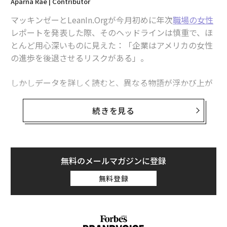
Aparna Rae | Contributor
マッキンゼーとLeanIn.Orgが今月初めに年次
職場の女性
レポートを発表した際、そのヘッドラインは慎重で、ほ
とんど用心深いものに見えた：「企業はアメリカの女性
の進歩を後退させるリスクがある」。
しかしデータを詳しく読むと、異なる物語が浮かび上が
る。これは「リスク」や企業が受動的に「焦点を失う」
ことについてではない。2025年版レポートは、その慎重
続きを見る
に中立的な表現にもかかわらず、より憂慮すべき事実を
記録している：
企業は女性の昇進を害する意図的な選択
を行っており
、それを大規模に実行している。
無料のメールマガジンに登録
さらに懸念すべきは、このレポートがこれらの選択によ
無料登録
って最も影響を受ける層の調査を体系的に避けているこ
とだ：介護者である女性、40歳以上の女性、障害を持つ
女性、AIによる代替やレイオフに弱い立場にある役職の
女性たち。マッキンゼーが「職場の女性」の調査として