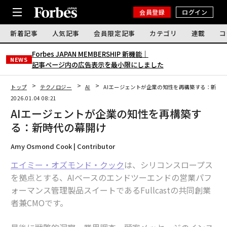
会員登録
ログイン
新着記事
人気記事
会員限定記事
カテゴリ
連載
コ
Forbes JAPAN MEMBERSHIP 新機能｜
NEWS
記事ページ内の広告表示を最小限にしました
トップ
テクノロジー
AI
AIエージェントが企業の知性を再構築する：新時
2026.01.04 08:21
AIエージェントが企業の知性を再構築す
る：新時代の幕開け
Amy Osmond Cook | Contributor
エイミー・オズモンド・クック
は、シリコンスロープス
を拠点とする、AIベースのエンドツーエンドの営業パフ
ォーマンス管理製品スイートであるFullcastの共同創業
者兼CMOです。