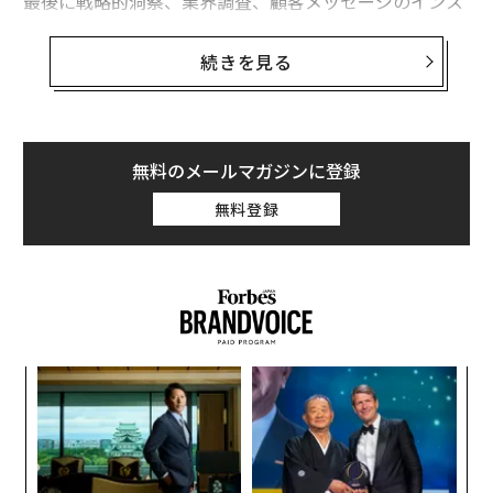
最後に戦略的洞察、業界調査、顧客メッセージのインス
ピレーション、あるいは「30分以内でブリスケットを焼
く5つの方法」のような情報を調べるのにAIを使わなか
続きを見る
ったのはいつですか？受動的なツールとしてのAIの時代
は終わりました。
大規模言語モデル（LLM）とインテリジェントエージェ
無料のメールマガジンに登録
ントは、ディープラーニング以来最も破壊的な力の一つ
無料登録
となり、より速いワークフロー、自律的な意思決定、実
世界での実行を実現しています。
AIを活用した営業パフォーマンス管理企業の共同創業者
兼CMOとして、私はこの変革の最前線に立ってきまし
た。多くの組織と同様に、私たちもこの誇大宣伝を乗り
革
越え、この新興分野を最適化する方法を学んでいます。
ク
この分野が進化するにつれ、ビジネスリーダーは、エー
た「
ジェント型AIがどのように企業価値を創造し、誤情報を
〜
織
減らし、今後10年間で業務を再構築できるかを理解する
う