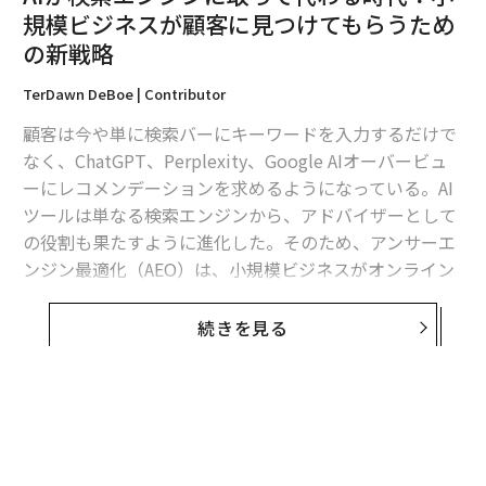
それを変えます。
規模ビジネスが顧客に見つけてもらうため
の新戦略
AIエージェントは、LLMの上に位置する調整と知能のレ
イヤーです。GoogleでAIの基礎的な仕事を行い、AI研究
TerDawn DeBoe | Contributor
と戦略に大きく貢献してきたアディティヤ・ゴータムが
顧客は今や単に検索バーにキーワードを入力するだけで
私のポッドキャストインタビューで言ったように、「言
なく、ChatGPT、Perplexity、Google AIオーバービュ
語を理解するだけでなく、タスクを実行し、推論し、ツ
ーにレコメンデーションを求めるようになっている。AI
ールを使用する目標指向のシステムと考えてくださ
ツールは単なる検索エンジンから、アドバイザーとして
い」。
の役割も果たすように進化した。そのため、アンサーエ
ンジン最適化（AEO）は、小規模ビジネスがオンライン
この調整こそ、企業が待ち望んでいたものです。
上で認知され続けるための大きな変化として浮上してい
る。
続きを見る
実験から企業価値へ
もし顧客があなたのビジネスがAIによって生成されたレ
ガートナーは、2028年までに95%以上の企業が生成AI
コメンデーションリストに含まれているのを見ることが
（GenAI）アプリケーションを本番環境で導入すると
できなければ、その顧客にリーチできない可能性があ
予測しています
。しかし、導入がROIを保証するわけで
る。これはAI検索最適化、大規模言語モデル（LLM）SE
はありません。私の経験では、価値を見出す組織とそう
O、生成エンジン最適化（GEO）へのシフトを反映して