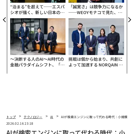
必要があります。
T
“泊まる”を超えて──エスパ
「誠実さ」は競争力になるか
シオが描く、新しい日本のラ
──WEOYモナコで見た、く
ここでの私の目標は、読者がLLMからインテリジェント
グジュアリー（前編）
ら寿司の経営哲学
エージェントへの移行を理解し、組織が実際のROIを得
ている領域を特定し、過剰なエンジニアリングなしでAI
を展開するための実用的なロードマップを提供すること
です。
パフォーマンスは重要ですが、信頼性、説明可能性、ガ
〜決断する人のAI〜AI時代の
挑戦は個から始まり、共創に
金融パラダイムシフト、「超
よって加速する NORQAIN JA
バナンスも同様に重要であることを念頭に置いてくださ
個別化」の核心 【MUFG×ウ
PAN 特別座談会
い。これを基盤として、エージェンシーと企業のリーダ
ェルスナビ×PwC】
ーがインテリジェントオートメーションの次の波をどの
ように乗り切るかを検討しましょう。
LLMからエージェントへ：欠けていたレイヤー
LLMは過去10年間のブレークスルーでした。大規模に言
トップ
テクノロジー
AI
AIが検索エンジンに取って代わる時代：小規模ビ
語を理解し生成できましたが、計画を立てたり行動を起
2026.02.16 23:18
こしたりすることはできませんでした。エージェントが
AIが検索エンジンに取って代わる時代：小