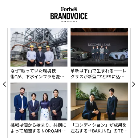
御の両方を強化する。
時に、企業が生成AIを採用するにつれて、プライバシー
2025年、あらゆる人とものがAIとその無数の活用方法に
エンジニア、AIエシシスト、セキュリティAIスペシャリ
焦点を当てていた。来年もこのトレンドは続き、さらに
ストなどの新しい役割が出現している。
勢いを増すだろう。
代の
エ
2026年、サイバーセキュリティの知識はグローバル経済
「超
設オ
これはまた、AIによって促進されるサイバー脅威の封じ
×ウ
が
において最も重要なスキルの一つとなるだろう。
なく
ア
が
込めがはるかに困難になることを意味する。攻撃者はも
Ja
の
3. 量子セキュリティが理論から実践へとシフト
はやAIを使って古い手法を拡大するだけでなく、自律型
er」
た
する。
マルウェアの展開や、AI駆動の大規模なフィッシングや
なぜ“眠っていた環境技
革新は下山で生まれる──レ
ソーシャルエンジニアリングキャンペーンを増加させて
術”が、下水インフラを変え
クサスが新型TZとESに込め
量子コンピューティングが実用化に近づくにつれ、量子
たのか──産総研×月島JFE
た「DISCOVER」の哲学
いる。
セキュリティは理論から行動へと移行している。
アクアソリューションの10年
例えば、Googleの脅威インテリジェンスグループは、検
政府や重要産業はすでにポスト量子暗号（PQC）への移
出を回避するために動的に動作を変更できる
行を開始している。ポスト量子暗号連合（PQCC）は202
自己進化型AI駆動マルウェアの新時代
について警告して
5年5月に
PQC移行ロードマップ
を発表し、組織が暗号資
いる。さらに懸念すべき例は2025年9月に発生した。Ant
挑戦は個から始まり、共創に
「コンディション」が成果を
産の棚卸し、システムの優先順位付け、段階的な移行計
hropicは、自律的に世界中のターゲットに侵入するAIシ
よって加速する NORQAIN JA
左右する――「BAKUNE」のTEN
画を立てるよう指導している。英国の国立サイバーセキ
ステムを使用し、
PAN 特別座談会
TIALが支える「挑戦者の明