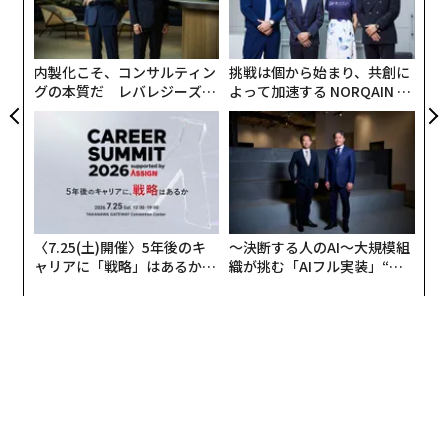
ェ
込めがはるかに困難になることを意味する。攻撃者はも
むス
ク
はやAIを使って古い手法を拡大するだけでなく、自律型
た「
マルウェアの展開や、AI駆動の大規模なフィッシングや
内製化こそ、コンサルティン
挑戦は個から始まり、共創に
ソーシャルエンジニアリングキャンペーンを増加させて
グの本質だ レバレジーズが
よって加速する NORQAIN JA
実践する、次世代ファームの
PAN 特別座談会
いる。
全貌
例えば、Googleの脅威インテリジェンスグループは、検
出を回避するために動的に動作を変更できる
自己進化型AI駆動マルウェアの新時代
について警告して
いる。さらに懸念すべき例は2025年9月に発生した。Ant
〈7.25(土)開催〉5年後のキ
〜決断する人のAI〜大規模組
hropicは、自律的に世界中のターゲットに侵入するAIシ
ャリアに「戦略」はあるか。
織が挑む「AIフル実装」“使
ステムを使用し、
トップエグゼクティブのキャ
う”企業から“動く”企業へ【N
リアに触れる1日│CAREER S
TTドコモビジネス×PwC】
最小限の人間の関与で実行された初の大規模サイバー攻
UMMIT 2026
撃
と考えられるものを記録した。
AIが進化するにつれ、企業と一般ユーザーの両方が新た
なデジタル脅威に直面している。現在、何百万人もの