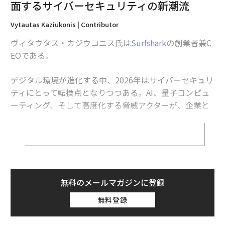
面するサイバーセキュリティの新潮流
2. 自動化が進む一方、サイバーセキュリティ人
Vytautas Kaziukonis | Contributor
材への需要は継続する。
ヴィタウタス・カジウコニス氏は
Surfshark
の創業者兼C
2026年、自動化とAIがより多くの定型的なセキュリティ
EOである。
タスクを処理するようになっても、サイバーセキュリテ
ィ人材への需要は増加し続けるだろう。
デジタル環境が進化する中、2026年はサイバーセキュリ
ティにとって転換点となりつつある。AI、量子コンピュ
機械学習は脅威の検出や脆弱性の修正をより迅速に行う
ーティング、そして高度化する脅威アクターが、企業と
ことができるが、熟練した専門家の判断力と批判的思考
個人の両方がデジタルリスクを考える方法を再形成して
を置き換えることはできない。組織はリスクを解釈し、
いる。
複雑な決定を下し、技術とビジネスを結びつけることが
できる人材を引き続き必要としている。
サイバーセキュリティ分野の創業者兼CEOとしての私の
経験に基づき、2026年を形作る3つの主要なサイバーセ
ISACAの「サイバーセキュリティの現状2025」レポート
キュリティトレンドとそれらが企業とユーザーの双方に
無料のメールマガジンに登録
によると、専門家の約
70%
が技術職の需要の継続的な増
意味することについて詳しく見ていこう。
加を予想している一方、世界経済フォーラムは情報セキ
無料登録
ュリティアナリストを2030年までの
1. AIは引き続き注目を集め、サイバー脅威と防
成長が最も速い職業トップ15
にランク付けしている。同