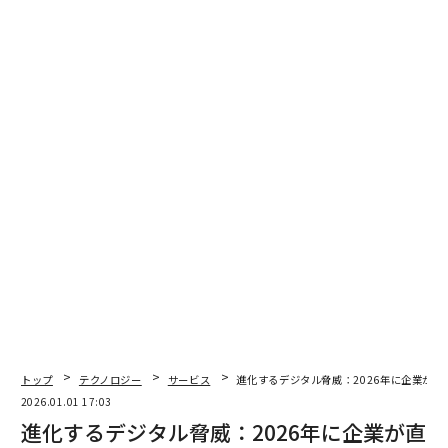
人々が仕事やコミュニケーションにAIツールを利用して
いるが、それらがもたらすプライバシーリスクについて
認識していないことが多い。例えば、私の会社の調査に
よると、分析されたすべてのAIチャットボットアプリは
何らかの形でユーザーデータを収集しており、
45%が位置情報を収集
し、約30%が広告や測定目的でデ
ータを第三者とリンクまたは共有することでユーザーを
追跡している。
同時に、AIセキュリティ製品とガバナンスフレームワー
クへの投資と戦略的急増が見られる。投資家がAIがサイ
バーセキュリティをいかに急速に変革しているかを認識
する中、AIの脅威に対抗するための防衛技術にすでに
280億ドル以上
が流入している。
トップ
テクノロジー
サービス
進化するデジタル脅威：2026年に企業が
企業にとって、これはAI駆動の防御速度の習得とAIを取
2026.01.01 17:03
り巻く堅牢なガバナンスの構築が競争優位性となること
進化するデジタル脅威：2026年に企業が直
を意味する。