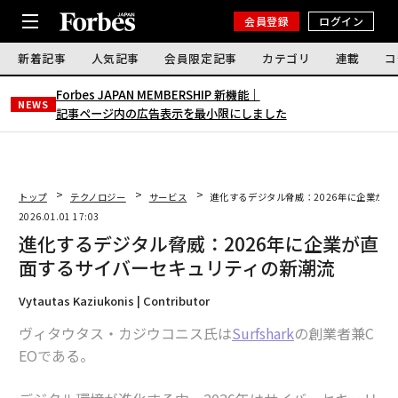
会員登録
ログイン
新着記事
人気記事
会員限定記事
カテゴリ
連載
コ
Forbes JAPAN MEMBERSHIP 新機能｜
NEWS
記事ページ内の広告表示を最小限にしました
トップ
テクノロジー
サービス
進化するデジタル脅威：2026年に企業が
2026.01.01 17:03
進化するデジタル脅威：2026年に企業が直
面するサイバーセキュリティの新潮流
Vytautas Kaziukonis | Contributor
ヴィタウタス・カジウコニス氏は
Surfshark
の創業者兼C
EOである。