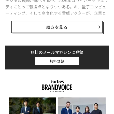
デジタル環境が進化する中、2026年はサイバーセキュリ
ティにとって転換点となりつつある。AI、量子コンピュ
ーティング、そして高度化する脅威アクターが、企業と
個人の両方がデジタルリスクを考える方法を再形成して
いる。
続きを見る
サイバーセキュリティ分野の創業者兼CEOとしての私の
経験に基づき、2026年を形作る3つの主要なサイバーセ
キュリティトレンドとそれらが企業とユーザーの双方に
無料のメールマガジンに登録
意味することについて詳しく見ていこう。
無料登録
1. AIは引き続き注目を集め、サイバー脅威と防
御の両方を強化する。
2025年、あらゆる人とものがAIとその無数の活用方法に
焦点を当てていた。来年もこのトレンドは続き、さらに
勢いを増すだろう。
小1
〜
にし
金
これはまた、AIによって促進されるサイバー脅威の封じ
個
義す
革