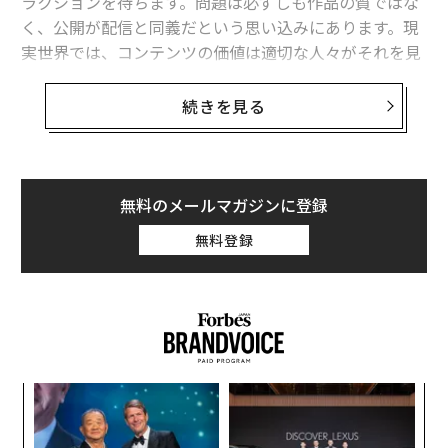
ラクションを待ちます。問題は必ずしも作品の質ではな
く、公開が配信と同義だという思い込みにあります。現
実世界では、コンテンツの価値は適切な人々がそれを見
て、反応し、次のステップを踏む時にのみ実現します。
続きを見る
時間とリソースが限られた初期段階のスタートアップ
に
とって、配信優先のマインドセットはコンテンツを表面
的な活動から予測可能な成長ツールへと変えます。
無料のメールマガジンに登録
最初の文章ではなく、配信リストから始める
無料登録
創業者が行える最も実用的な変更は手順的なものです：
原稿を書く前に、配信リストを作成することです。これ
は、そのコンテンツについて3つの質問に答える短い1ペ
ージの文書です：誰がそれを読むことで利益を得るか、
それらの人々はどこで時間を過ごしているか、そしてコ
ンテンツを彼らの前に直ちに届けるためにどの関係やチ
内
ャネルを使用できるか。
グ
実
〜