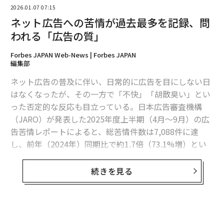
各記事を、定義された発表期間と連続したアクションを
2026.01.07 07:15
持つ製品発売として扱いましょう。この4ステップのル
ネット広告への苦情が過去最多を記録、問
ーティンを使用し、週間リズムの一部にしてください。
われる「広告の質」
発表前（公開の48〜72時間前）：
記事の下書きを読ん
Forbes JAPAN Web-News | Forbes JAPAN
編集部
で拡散してくれる2人（例：1人の顧客、1人の業界関係
者）に送ります。引用として使用できる短いコメントを
ネット広告の普及に伴い、日常的に広告を目にしない日
依頼します。パートナーやジャーナリスト向けの1段落の
はなくなったが、その一方で「不快」「胡散臭い」とい
ピッチを準備します。リスト向けのメールを準備し、各
った否定的な反応も目立っている。日本広告審査機構
オーディエンスに合わせた特定のフックを含むLinkedIn/
（JARO）が発表した2025年度上半期（4月～9月）の広
Twitterの投稿を準備します。
告苦情レポートによると、総苦情件数は7,088件に達
発表日：
オーディエンスがアクティブな時間に自社チャ
し、前年（2024年）同期比で約1.7倍（73.1%増）とい
ネル（ブログやニュースレター）で公開します。リスト
う極めて高い伸びを記録した。
にメールを送信し、主要な2つのソーシャルチャネルに
続きを見る
投稿し、3人の拡散協力者に短く、枠組みのある依頼を
個人的にメッセージします（一斉送信ではなく）。反応
をモニターし、迅速に返信します。
発表後（最初の週）：
核心的な洞察を短いスレッド、60