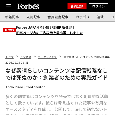
会員登録
ログイン
新着記事
人気記事
会員限定記事
カテゴリ
連載
コ
Forbes JAPAN MEMBERSHIP 新機能｜
NEWS
記事ページ内の広告表示を最小限にしました
トップ
ビジネス
マーケティング
なぜ素晴らしいコンテンツは配信戦略な
2026.02.17 06:31
なぜ素晴らしいコンテンツは配信戦略なし
では死ぬのか：創業者のための実践ガイド
Abdo Riani | Contributor
多くの創業者はコンテンツを発売ではなく創造的な活動
として扱っています。彼らは考え抜かれた記事や有用な
ケーススタディを作成し、公開して、決して訪れないト