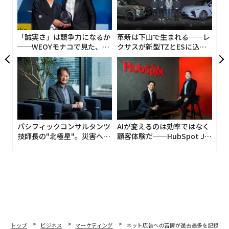
全
シンプルな配信リストには以下が含まれます：
金
個
ェ
主要なオーディエンスセグメント（例：「シリーズAのS
「誠実さ」は競争力になるか
革新は下山で生まれる──レ
aaS企業の技術プロダクトマネージャー」）。
──WEOYモナコで見た、く
クサスが新型TZとESに込め
ら寿司の経営哲学
た「DISCOVER」の哲学
彼らが最も活発に活動している3つのチャネル（例：特
定のLinkedInグループ、業界ニュースレター、Hacker N
ewsなど）。
拡散できる人やパートナー（業界のポッドキャスター、
引用を許可してくれる顧客など）。
検討すべき有料ブースト（スポンサー付きニュースレタ
パシフィックコンサルタンツ
AIが変えるのは効率ではなく
ー掲載や小規模なソーシャル広告テストなど）。
技師長の"北極星"。災害への
顧客体験だ──HubSpot Ja
無力感を乗り越え見つけた、
panが語る「Grow Better」
このリストを最初に書くことで、フォーマット、トー
防災一筋20年の答え
な組織のつくり方
ン、そしてコンテンツを発見可能にする具体的な次のス
テップについての明確さが強制されます。
すべてのコンテンツに対する実用的で再現可能
な発表ステップ
トップ
ビジネス
マーケティング
ネット広告への苦情が過去最多を記録、