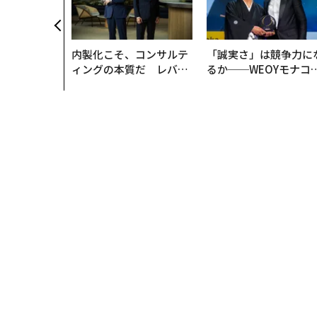
内製化こそ、コンサルテ
「誠実さ」は競争力に
ィングの本質だ レバレ
るか──WEOYモナコ
ジーズが実践する、次世
見た、くら寿司の経営
代ファームの全貌
学