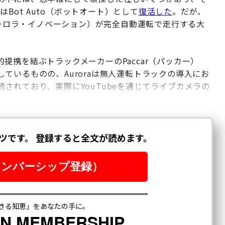
はBot Auto（ボットオート）として
復活した
。だが、
ーロラ・イノベーション）が完全自動運転で走行する大
。
提携を結ぶトラックメーカーのPaccar（パッカー）
ているものの、Auroraは無人運転トラックの導入にお
されており、実際にYouTubeを通じてライブカメラの