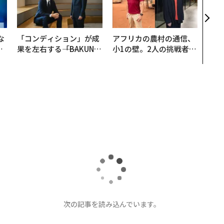
ある
ティ
る1日
T 20
な
「コンディション」が成
アフリカの農村の通信、
で
果を左右する――「BAKUN
小1の壁。2人の挑戦者が
哲
E」のTENTIALが支える
手にした「次なる武器」
「挑戦者の明日」
次の記事を読み込んでいます。