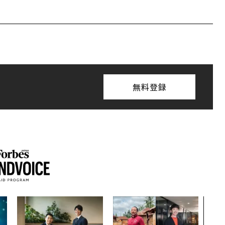
無料登録
〈7
のキ