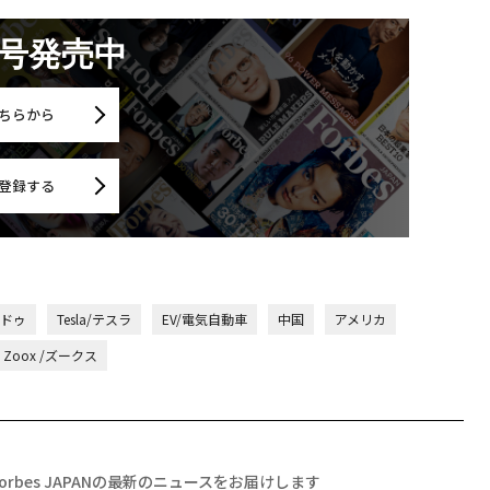
月号発売中
ちらから
登録する
イドゥ
Tesla/テスラ
EV/電気自動車
中国
アメリカ
Zoox /ズークス
Forbes JAPANの最新のニュースをお届けします