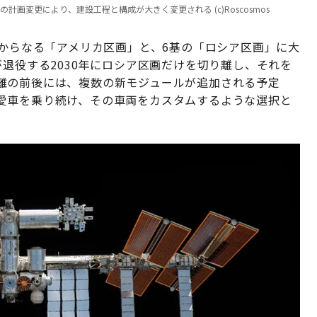
計画変更により、建設工程と構成が大きく変更される (c)Roscosmos
ルからなる「アメリカ区画」と、6基の「ロシア区画」に大
が退役する2030年にロシア区画だけを切り離し、それを
離の前後には、複数の新モジュールが追加される予定
愛車を乗り続け、その車両をカスタムするような選択と