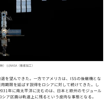
 (c)NASA（著者加工）
撤退を望んできた。一方でアメリカは、ISSの後継機とな
運用期限を延ばす説得をロシアに対して続けてきた。し
031年に南太平洋に沈むのは、日本と欧州のモジュール
ロシア区画は軌道上に残るという皮肉な事態となる。