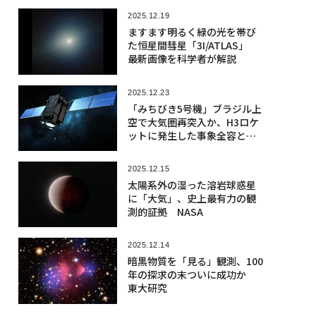
2025.12.19
ますます明るく緑の光を帯び
た恒星間彗星「3I/ATLAS」
最新画像を科学者が解説
2025.12.23
「みちびき5号機」ブラジル上
空で大気圏再突入か、H3ロケ
ットに発生した事象全容とそ
の影響
2025.12.15
太陽系外の湿った溶岩球惑星
に「大気」、史上最有力の観
測的証拠 NASA
2025.12.14
暗黒物質を「見る」観測、100
年の探求の末ついに成功か
東大研究