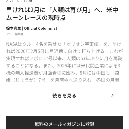
2025.12.17 10:30
早ければ2月に「人類は再び月」へ、米中
ムーンレースの現時点
鈴木喜生 | Official Columnist
フリー編集者
NASAはクルー4名を乗せた「オリオン宇宙船」を、早け
れば2026年2月5日に月近傍に向けて打ち上げる。これが
実現すればアポロ17号以来、人類は53年ぶりに月を再訪
することになる。また、2026年には米民間企業による3
機の無人輸送機が月面着陸に臨み、8月には中国も「嫦
娥（じょうが）7号」を月南極へ送り込む。各国の月開
拓プロジェクトは近年加速しており、この傾向は少なく
とも米中の月面到達レースに決着がつく2020年代末まで
続きを見る
続くと予想される。
SLSとオリオンはすでに統合された
無料のメールマガジンに登録
NASAの発表によると、オリオン宇宙船とSLSロケットの