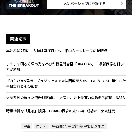
メンバーシップに登録する
関連記事
早ければ2月に「人類は再び月」へ、米中ムーンレースの現時点
ますます明るく緑の光を帯びた恒星間彗星「3I/ATLAS」 最新画像を科学
者が解説
「みちびき5号機」ブラジル上空で大気圏再突入か、H3ロケットに発生した
事象全容とその影響
太陽系外の湿った溶岩球惑星に「大気」、史上最有力の観測的証拠 NASA
暗黒物質を「見る」観測、100年の探求の末ついに成功か 東大研究
宇宙
ロシア
宇宙開発/宇宙経済/宇宙ビジネス