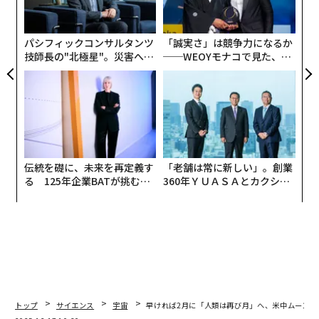
ャ
ト
リア
パシフィックコンサルタンツ
「誠実さ」は競争力になるか
UM
技師長の"北極星"。災害への
──WEOYモナコで見た、く
無力感を乗り越え見つけた、
ら寿司の経営哲学
防災一筋20年の答え
伝統を礎に、未来を再定義す
「老舗は常に新しい」。創業
る 125年企業BATが挑むス
360年ＹＵＡＳＡとカクシン
モークレスな未来
CEO田尻望が語る、AIを超え
る人の価値
トップ
サイエンス
宇宙
早ければ2月に「人類は再び月」へ、米中ムーンレ