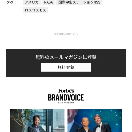
タグ：
アメリカ
NASA
国際宇宙ステーション/ISS
ロスコスモス
advertisement
無料のメールマガジンに登録
無料登録
目
の
ン
〈7