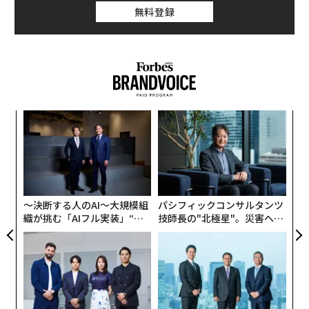
打上げは4月に予定されている。ただし、9月に行われた
無料登録
記者会見でNASAの担当官は、「2026年2月5日に始まる
打ち上げ機会に向けて取り組んでいる」と明かし、その
スケジュールが前倒しされる可能性を示した。打ち上げ
機会とはウィンドウとも呼ばれ、宇宙機を予定軌道に乗
せることが可能な打ち上げ時期を意味する。ケネディ宇
宙センター（フロリダ州）のロケット組立棟（VAB）で
内
は、全長98mのSLSとオリオンの統合作業がすでに完了
グ
実
しており、現時点ではクルーが搭乗した状態でのリハー
目
全
サルがVAB内で行われている。オリオンで有人飛行が行
の
ン
われるのは、このアルテミスIIが初めてのミッションと
なる。
〜決断する人のAI〜大規模組
パシフィックコンサルタンツ
織が挑む「AIフル実装」“使
技師長の"北極星"。災害への
う”企業から“動く”企業へ【N
無力感を乗り越え見つけた、
TTドコモビジネス×PwC】
防災一筋20年の答え