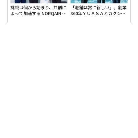
挑戦は個から始まり、共創に
「老舗は常に新しい」。創業
よって加速する NORQAIN JA
360年ＹＵＡＳＡとカクシン
PAN 特別座談会
CEO田尻望が語る、AIを超え
る人の価値
オリオン宇宙船とICPS（SLSの第2段）がランデブーフライトするイメージ
イラスト (c)NASA/Liam Yanulis
アルテミスIIでは、オリオン宇宙船を月への軌道に乗せ
る前に、地球周回軌道上でドッキングのデモンストレー
ションが行われる。打ち上げられたオリオンは、まずは
高度185km×2253km（周期90分）の地球周回軌道に投
入され、2周目に入るところでエンジンが再点火される
と、さらに遠地点が高い185km×7万4030km（周期23.5
時間）の楕円軌道に入る。その後、SLSの第2段（ICP
S：暫定極低温推進ステージ）を分離するとクルーの手
動操縦に切り替えられ、ランデブー飛行する第2段をタ