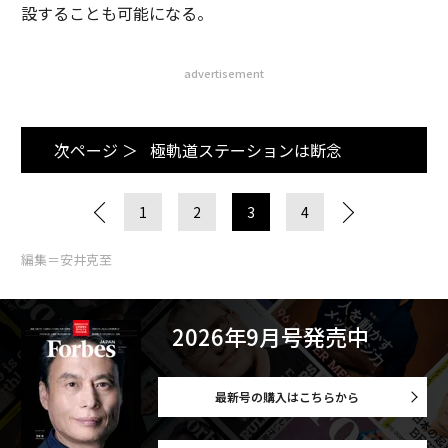
設することも可能になる。
advertisement
次ページ ＞
極軌道ステーションは断念
1
2
3
4
編集＝安井克至
2026年9月号発売中
最新号の購入はこちらから