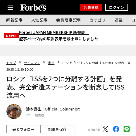
会員登録
ログイン
新着記事
人気記事
会員限定記事
カテゴリ
連載
コ
Forbes JAPAN MEMBERSHIP 新機能｜
NEWS
記事ページ内の広告表示を最小限にしました
トップ
サイエンス
宇宙
ロシア「ISSを2つに分離する計画」を発表、完全
2025.12.30 10:00
ロシア「ISSを2つに分離する計画」を発
表、完全新造ステーションを断念してISS
流用へ
鈴木喜生 | Official Columnist
フリー編集者
著者フォロー
記事を保存