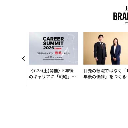
〈7.25(土)開催〉5年後
目先の転職ではなく「1
のキャリアに「戦略」は
年後の価値」をつくる
あるか。トップエグゼク
─アサインの長期伴走
ティブのキャリアに触れ
支援とは
る1日│CAREER SUMMI
T 2026