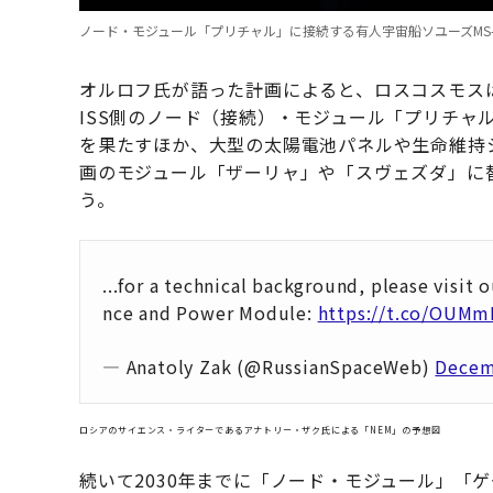
ノード・モジュール「プリチャル」に接続する有人宇宙船ソユーズMS-27。
オルロフ氏が語った計画によると、ロスコスモスは2
ISS側のノード（接続）・モジュール「プリチャ
を果たすほか、大型の太陽電池パネルや生命維持
画のモジュール「ザーリャ」や「スヴェズダ」に
う。
...for a technical background, please visit 
nce and Power Module:
https://t.co/OUM
— Anatoly Zak (@RussianSpaceWeb)
Decem
ロシアのサイエンス・ライターであるアナトリー・ザク氏による「NEM」の予想図
続いて2030年までに「ノード・モジュール」「