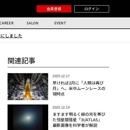
会員登録
ログイン
CAREER
SALON
EVENT
限にしました
関連記事
2025.12.17
早ければ2月に「人類は再び
月」へ、米中ムーンレースの
現時点
2025.12.19
ますます明るく緑の光を帯び
た恒星間彗星「3I/ATLAS」
最新画像を科学者が解説