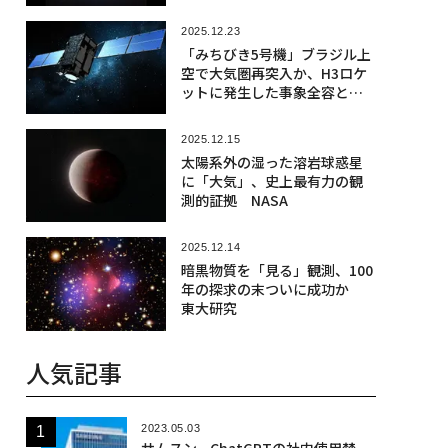
2025.12.23
「みちびき5号機」ブラジル上
空で大気圏再突入か、H3ロケ
ットに発生した事象全容とそ
の影響
2025.12.15
太陽系外の湿った溶岩球惑星
に「大気」、史上最有力の観
測的証拠 NASA
2025.12.14
暗黒物質を「見る」観測、100
年の探求の末ついに成功か
東大研究
人気記事
2023.05.03
サムスン、ChatGPTの社内使用禁