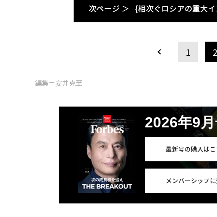
次ページ ＞
{相次ぐロシアの重大
1
編集＝安井克至
2026年9
最新号の購入はこ
メンバーシップに