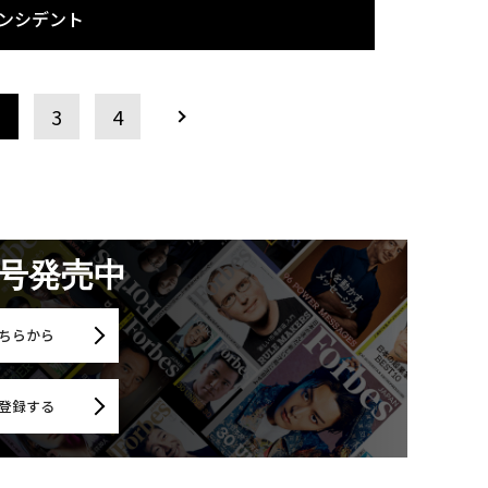
インシデント
2
3
4
月号発売中
ちらから
登録する