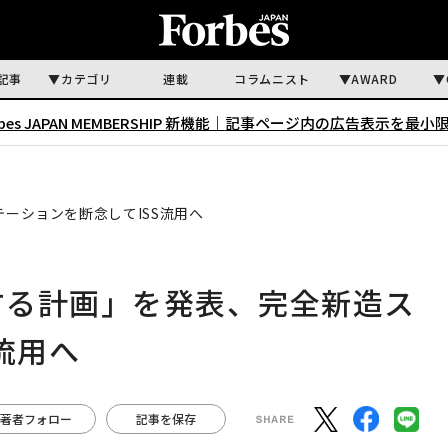
記事
カテゴリ
連載
コラムニスト
AWARD
rbes JAPAN MEMBERSHIP 新機能｜
記事ページ内の広告表示を最小
テーションを断念してISS流用へ
離する計画」を発表、完全新造ス
流用へ
著者フォロー
記事を保存