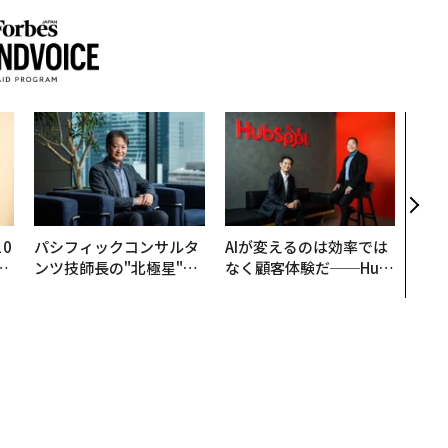
「コ
果を左
E」
「挑
0
パシフィックコンサルタ
AIが変えるのは効率では
─
ンツ技師長の"北極星"。
なく顧客体験だ──Hub
型
災害への無力感を乗り越
Spot Japanが語る「Gr
え見つけた、防災一筋20
ow Better」な組織のつ
年の答え
くり方