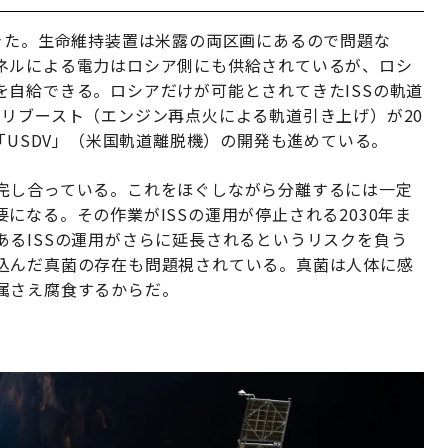
きた。生命維持装置は米露の両区画にあるので問題な
ネルによる電力はロシア側にも供給されているが、ロシ
自給できる。ロシアだけが可能とされてきたISSの軌道
リブースト（エンジン再点火による軌道引き上げ）が20
「USDV」（米国軌道離脱機）の開発も進めている。
完し合っている。これをほぐしながら分離するには一定
になる。その作業がISSの運用が停止される2030年ま
るISSの運用がさらに延長されるというリスクを負う
込んだ真菌の存在も問題視されている。真菌は人体に感
属さえ腐食するからだ。