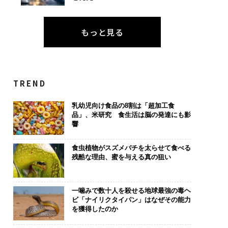
もっと見る
TREND
乳幼児向け食品の8割は「超加工食
品」、米研究 食生活は脳の発達にも影
響
食虫植物がスズメバチを太らせて食べる
残酷な理由、蜜を与える真の狙い
一噛みで数十人を殺せる地球最強の毒ヘ
ビ「ナイリクタイパン」はなぜその能力
を獲得したのか