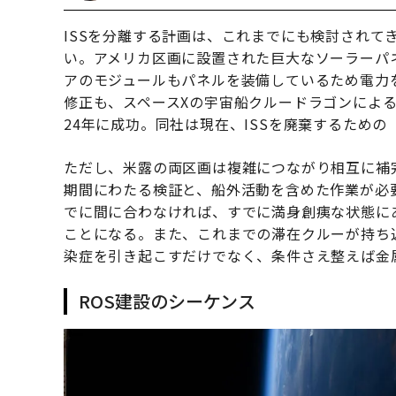
ISSを分離する計画は、これまでにも検討されて
い。アメリカ区画に設置された巨大なソーラーパ
アのモジュールもパネルを装備しているため電力を
修正も、スペースXの宇宙船クルードラゴンによる
24年に成功。同社は現在、ISSを廃棄するための
ただし、米露の両区画は複雑につながり相互に補
期間にわたる検証と、船外活動を含めた作業が必要
でに間に合わなければ、すでに満身創痍な状態にあ
ことになる。また、これまでの滞在クルーが持ち
染症を引き起こすだけでなく、条件さえ整えば金
ROS建設のシーケンス