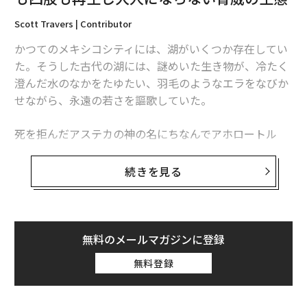
Scott Travers | Contributor
かつてのメキシコシティには、湖がいくつか存在してい
た。そうした古代の湖には、謎めいた生き物が、冷たく
澄んだ水のなかをたゆたい、羽毛のようなエラをなびか
せながら、永遠の若さを謳歌していた。
死を拒んだアステカの神の名にちなんでアホロートル
（axolotl）と呼ばれるこの生き物は、科学者たちがその
驚異の再生能力に気づくはるか昔から、回復力のシンボ
続きを見る
ルだった。（日本ではウーパールーパーという別名で19
80年代、テレビCMに登場し、お茶の間の人気者となっ
た）
無料のメールマガジンに登録
しかしいまや、湖の大部分は姿を消した。チャルコ湖は
無料登録
埃っぽい埋立地となり、ソチミルコ湖はかろうじて存続
しているものの、汚染され、コンクリートとプラスチッ
クで塗り固められた運河群となっている。アホロートル