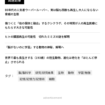
関連記事
80年代の人気者ウーパールーパー、実は脳も四肢も再生し大人にならない
脅威の生態
傷つくと「他の個体と融合」するクシクラゲ、その特質が人の再生医療に
もたらす大きな可能性
ヒトの臓器再生の可能性 切れたミミズの謎を解明
「脳がないのに学習」する動物の神秘、解明へ
世界で最も長生きする（193歳）の陸生動物、進化は老化を「ほとんど停
止」させられる
脳/脳科学
研究/研究結果
生物
動物
学習/勉強
タグ：
記憶/記憶力/記憶術
細胞
advertisement