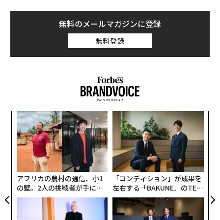
無料のメールマガジンに登録
無料登録
創業
A
シン
顧客
超え
pa
「
な
─
ら
アフリカの農村の通信、小1
「コンディション」が成果を
の壁。2人の挑戦者が手にし
左右する――「BAKUNE」のTEN
た「次なる武器」
TIALが支える「挑戦者の明
日」