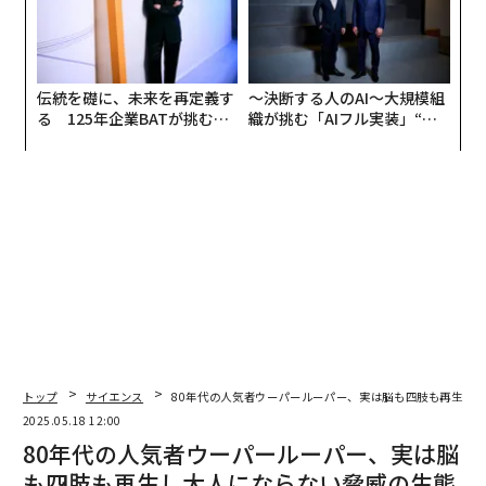
伝統を礎に、未来を再定義す
〜決断する人のAI〜大規模組
る 125年企業BATが挑むス
織が挑む「AIフル実装」“使
モークレスな未来
う”企業から“動く”企業へ【N
TTドコモビジネス×PwC】
トップ
サイエンス
80年代の人気者ウーパールーパー、実は脳も四肢も再生し
2025.05.18 12:00
80年代の人気者ウーパールーパー、実は脳
も四肢も再生し大人にならない脅威の生態