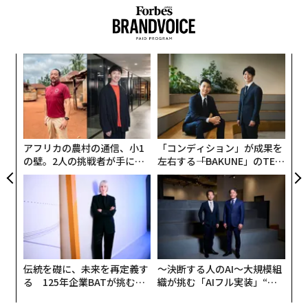
もまた生き延びたが、野生での状況は危機的で、実験室
や家庭の水槽で飼育されているにすぎない（実験室で
は、その驚異的な再生能力が研究対象になっている）。
創業
A
シン
顧客
超え
pa
「
な
─
ら
アフリカの農村の通信、小1
「コンディション」が成果を
の壁。2人の挑戦者が手にし
左右する――「BAKUNE」のTEN
た「次なる武器」
TIALが支える「挑戦者の明
日」
伝統を礎に、未来を再定義す
〜決断する人のAI〜大規模組
る 125年企業BATが挑むス
織が挑む「AIフル実装」“使
モークレスな未来
う”企業から“動く”企業へ【N
TTドコモビジネス×PwC】