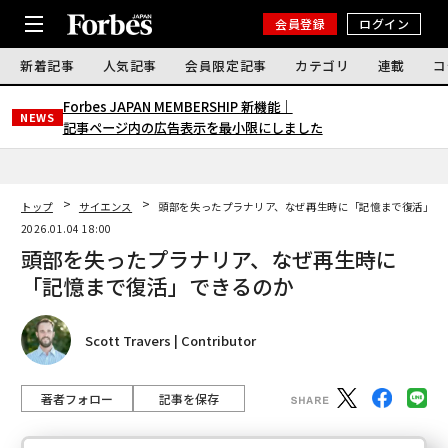
会員登録
ログイン
新着記事
人気記事
会員限定記事
カテゴリ
連載
コ
Forbes JAPAN MEMBERSHIP 新機能｜
NEWS
記事ページ内の広告表示を最小限にしました
トップ
サイエンス
頭部を失ったプラナリア、なぜ再生時に「記憶まで復活」で
2026.01.04 18:00
頭部を失ったプラナリア、なぜ再生時に
「記憶まで復活」できるのか
Scott Travers | Contributor
著者フォロー
記事を保存