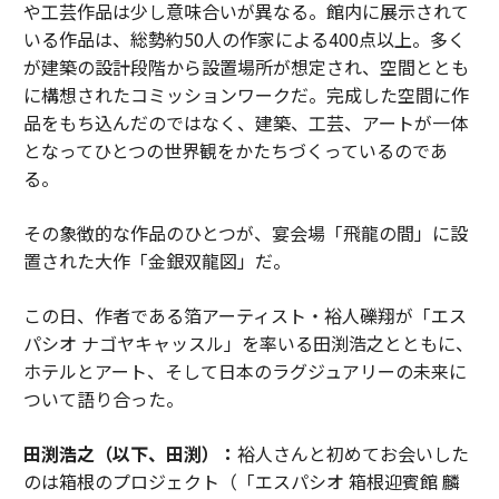
や工芸作品は少し意味合いが異なる。館内に展示されて
いる作品は、総勢約50人の作家による400点以上。多く
が建築の設計段階から設置場所が想定され、空間ととも
に構想されたコミッションワークだ。完成した空間に作
品をもち込んだのではなく、建築、工芸、アートが一体
となってひとつの世界観をかたちづくっているのであ
る。
その象徴的な作品のひとつが、宴会場「飛龍の間」に設
置された大作「金銀双龍図」だ。
この日、作者である箔アーティスト・裕人礫翔が「エス
パシオ ナゴヤキャッスル」を率いる田渕浩之とともに、
ホテルとアート、そして日本のラグジュアリーの未来に
ついて語り合った。
田渕浩之（以下、田渕）：
裕人さんと初めてお会いした
のは箱根のプロジェクト（「エスパシオ 箱根迎賓館 麟