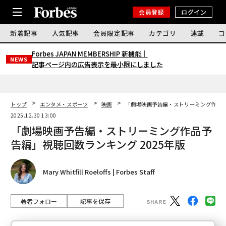
会員登録
ログイン
新着記事
人気記事
会員限定記事
カテゴリ
連載
コ
Forbes JAPAN MEMBERSHIP 新機能｜
NEWS
記事ページ内の広告表示を最小限にしました
トップ
エンタメ・スポーツ
映画
「劇場映画予告編・ストリーミング作品予
2025.12.30 13:00
「劇場映画予告編・ストリーミング作品予
告編」視聴回数ランキング 2025年版
Mary Whitfill Roeloffs | Forbes Staff
著者フォロー
記事を保存