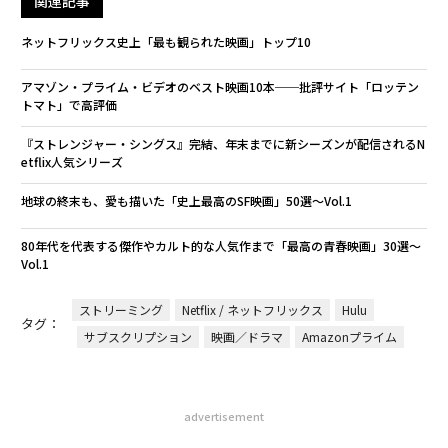
関連記事
ネットフリックス史上「最も観られた映画」トップ10
アマゾン・プライム・ビデオのベスト映画10本──批評サイト「ロッテン
トマト」で高評価
『ストレンジャー・シングス』完結、年末までに新シーズンが配信されるN
etflix人気シリーズ
地球の終末も、愛も描いた「史上最高のSF映画」50選〜Vol.1
80年代を代表する傑作やカルト的な人気作まで「最高の青春映画」30選〜
Vol.1
ストリーミング
Netflix / ネットフリックス
Hulu
タグ：
サブスクリプション
映画／ドラマ
Amazonプライム
advertisement