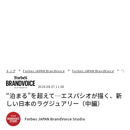
トップ
Forbes JAPAN BrandVoice
Forbes JAPAN BrandVoice
“泊
2026.08.07 11:00
“泊まる”を超えて─エスパシオが描く、新
しい日本のラグジュアリー（中編）
Forbes JAPAN BrandVoice Studio