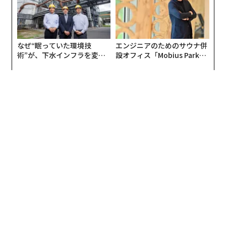
なぜ“眠っていた環境技
エンジニアのためのサウナ併
術”が、下水インフラを変え
設オフィス「Mobius Park」
たのか──産総研×月島JFE
がオープン──タマディック
アクアソリューションの10年
が健康経営を徹底する理由