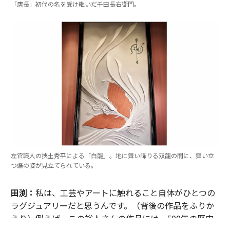
「唐長」初代の名を受け継いだ千田長右衛門。
左官職人の挾土秀平による「白龍」。地に舞い降りる双龍の間に、舞い立
つ蝶の姿が見立てられている。
田渕：
私は、工芸やアートに触れること自体がひとつの
ラグジュアリーだと思うんです。（背後の作品をふりか
えり）例えば、この裕人さんの作品には、500年の歴史