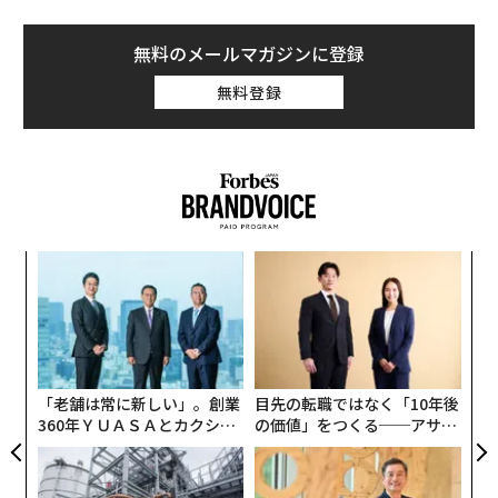
無料のメールマガジンに登録
無料登録
るか
パ
、く
技
無
〈7
防
ャ
ト
リア
「老舗は常に新しい」。創業
目先の転職ではなく「10年後
UM
360年ＹＵＡＳＡとカクシン
の価値」をつくる──アサイ
CEO田尻望が語る、AIを超え
ンの長期伴走型支援とは
る人の価値