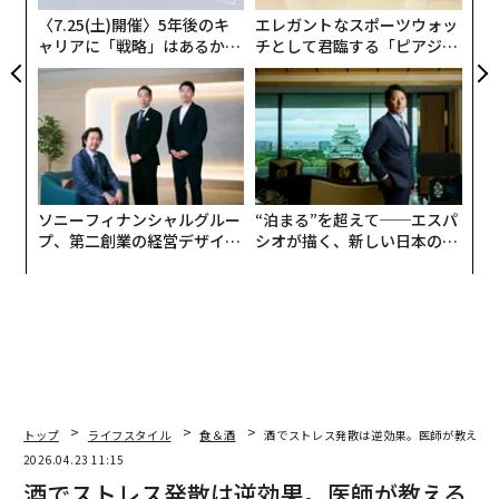
られることを発見しました。
〈7.25(土)開催〉5年後のキ
エレガントなスポーツウォッ
ャリアに「戦略」はあるか。
チとして君臨する「ピアジ
トップエグゼクティブのキャ
ェ」ポロの魅力
典型的に使用されるホップはイースト・ケント・ゴール
リアに触れる1日│CAREER S
ディング（EKG）とフャグルです。EKGは古典的なイン
UMMIT 2026
グリッシュアロマホップで、花のような香り、ハチミツ
のような甘さ、軽いスパイシーさと柔らかい土の香り、
そして穏やかな柑橘系/マーマレードの調子を持っていま
す。フャグルは土っぽい、木のような、草のような、ハ
ソニーフィナンシャルグルー
“泊まる”を超えて──エスパ
ーブのような香りをもたらし、時にはミントのタッチや
プ、第二創業の経営デザイン
シオが描く、新しい日本のラ
──カギは意志を引き出し、
グジュアリー（前編）
軽い果実味を伴います。
束ね、共創すること
イングリッシュIPAは、花のようなホップの香り、オレン
ジマーマレード、紅茶のような土の香り、そしてビスケ
ットやトフィーのアクセントのあるモルトの香りが特徴
です。口当たりは適度に苦く、しっかりとしながらも滑
らかなホップの刺激と、しっかりとしたビスケットまた
トップ
ライフスタイル
食＆酒
酒でストレス発散は逆効果。医師が教える
は軽いキャラメルのバックボーンがあります。後味は辛
2026.04.23 11:15
口からミディアムドライで、土/スパイシーなホップの余
酒でストレス発散は逆効果。医師が教える