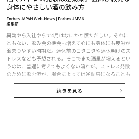
韻とオレンジピールのタッチが残ります。
身体にやさしい酒の飲み方
Forbes JAPAN Web-News | Forbes JAPAN
代表的な例としては、
フラーズ・ベンガル・ランサー
、
編集部
ミーンタイム・インディア・ペール・エール
、そして
異動やら入社やらで4月はなにかと慌ただしい。それに
サミュエル・スミス・インディア・エール
があります。
ともない、飲み会の機会も増えて心にも身体にも疲労が
アメリカンIPA
溜まりやすい時期だ。連休前のゴタゴタや連休明けのス
トレスなども予想される。そこでまた酒量が増えるとい
1970年代から1990年代にかけての米国クラフトビール
うのは、普通に考えてもよくない流れだ。ストレス発散
の復興期に、アンカーやシエラネバダのような醸造所
のために飲む酒が、場合によっては逆効果になることも
は、特にカスケードなどのアメリカンホップを使用して
ある。
ペールエールとIPAを再定義しました。これにより、アメ
続きを見る
リカンIPAやウェストコーストIPAの基準となる、大胆に
「しじみ習慣」などの健康食品を提供する自然食研は、
苦く、ホップ主導の新しいIPAが生まれました。
20〜50代の会社員504人と内科医および消化器内科医50
2人を対象に新生活のストレスと酒に関する調査を実施
典型的なホップは、いわゆる「Cホップ」で、カスケー
した。そこで会社員に、職場環境の変化にともなうスト
ド、センテニアル、シヌークです。カスケードはグレー
レスで酒量が増えたかを尋ねると、約76パーセントが増
プフルーツ、花のような香り、そして松の香りをもたら
えたと答えている。