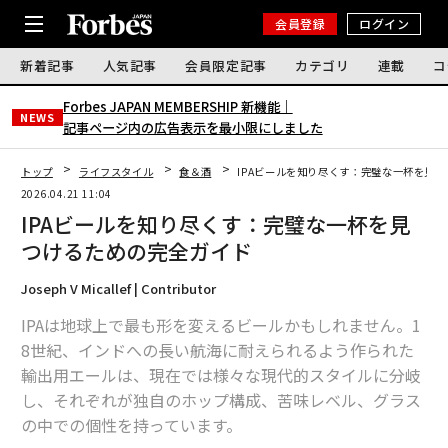
会員登録
ログイン
新着記事
人気記事
会員限定記事
カテゴリ
連載
コ
Forbes JAPAN MEMBERSHIP 新機能｜
NEWS
記事ページ内の広告表示を最小限にしました
トップ
ライフスタイル
食＆酒
IPAビールを知り尽くす：完璧な一杯を見
2026.04.21 11:04
IPAビールを知り尽くす：完璧な一杯を見
つけるための完全ガイド
Joseph V Micallef | Contributor
IPAは地球上で最も形を変えるビールかもしれません。1
8世紀、インドへの長い航海に耐えられるよう作られた
輸出用エールは、現在では様々な現代的スタイルに分岐
し、それぞれが独自のホップ構成、苦味レベル、グラス
の中での個性を持っています。