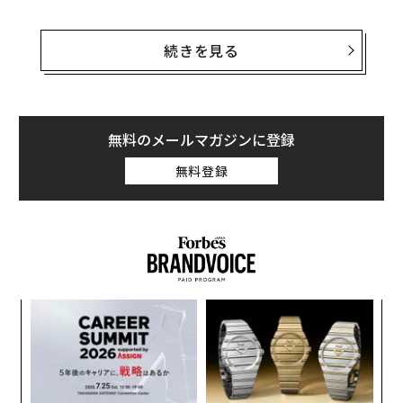
今日、「IPA」とは、シャープでマツの香りがするウェス
トコーストのホップ爆弾から、柔らかくジューシーなニ
続きを見る
ューイングランドのヘイジー、デザートのようなミルク
シェイクIPA、骨太に辛口のブリュットIPA、あるいは年
に数週間しか存在しないフレッシュホップの収穫特別版
まで、あらゆるものを意味します。このガイドでは、IPA
無料のメールマガジンに登録
ファミリーツリーの主要な分岐—その起源、醸造方法、
無料登録
味わい、そして店頭やタップリストで探すべき代表的な
銘柄—を紹介します。
イングリッシュIPA：オリジナル
インディア・ペール・エール（IPA）は18世紀のイング
ランドで、英国植民地、特にインドへの輸出用に醸造さ
果を
革
れた淡色でホップの効いたビールとして始まりました。
EN
ク
明
た「
ボウ醸造所のジョージ・ホジソンのような醸造家たち
挑
は、ホップの使用量を増やし、比較的高い発酵度（辛
よっ
PA
口）にすることで、ビールが長い航海と熱帯気候に耐え