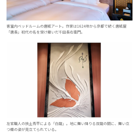
客室内ベッドルームの唐紙アート。作家は1624年から京都で続く唐紙屋
「唐長」初代の名を受け継いだ千田長右衛門。
左官職人の挾土秀平による「白龍」。地に舞い降りる双龍の間に、舞い立
つ蝶の姿が見立てられている。