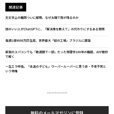
関連記事
天文学上の難問ついに解明、なぜ太陽で雨が降るのか
頭のいい人がChatGPTに、「解決策を教えて」の代わりにするある質問
毎週1億9000万匹生産。世界最大「蚊の工場」ブラジルに建設
新鋭のスパコンでも「数週間で一部」だった物理学100年の難題、AIが数秒
で解く
一生エラ呼吸。「永遠の子ども」ウーパールーパーに思う非・不老不死と
いう特権
advertisement
無料のメールマガジンに登録