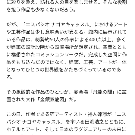
に彩りを添え、訪れる人の目を楽しませる。そんな役割
を担う作品も少なくないだろう。
だが、「エスパシオ ナゴヤキャッスル」におけるアート
や工芸作品は少し意味合いが異なる。館内に展示されて
いる作品は、総勢約50人の作家による400点以上。多く
が建築の設計段階から設置場所が想定され、空間ととも
に構想されたコミッションワークだ。完成した空間に作
品をもち込んだのではなく、建築、工芸、アートが一体
となってひとつの世界観をかたちづくっているのであ
る。
その象徴的な作品のひとつが、宴会場「飛龍の間」に設
置された大作「金銀双龍図」だ。
この日、作者である箔アーティスト・裕人礫翔が「エス
パシオ ナゴヤキャッスル」を率いる田渕浩之とともに、
ホテルとアート、そして日本のラグジュアリーの未来に