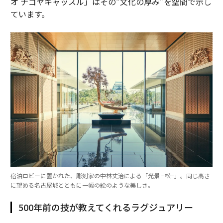
オ ナゴヤキャッスル」はその“文化の厚み”を空間で示し
ています。
宿泊ロビーに置かれた、彫刻家の中林丈治による「光景 −松−」。同じ高さ
に望める名古屋城とともに一幅の絵のような美しさ。
500年前の技が教えてくれるラグジュアリー