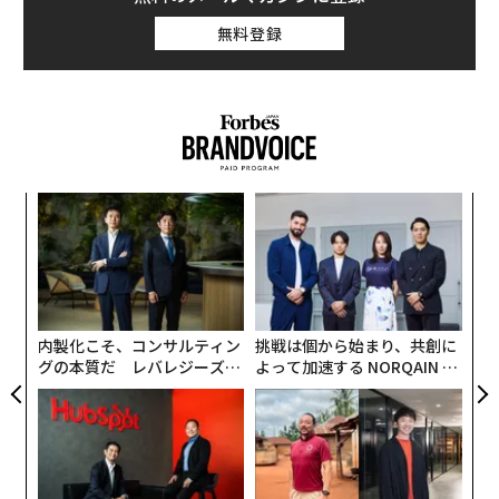
無料登録
キ
“
か。
オ
キャ
ジ
「
R S
─
ら
内製化こそ、コンサルティン
挑戦は個から始まり、共創に
グの本質だ レバレジーズが
よって加速する NORQAIN JA
実践する、次世代ファームの
PAN 特別座談会
全貌