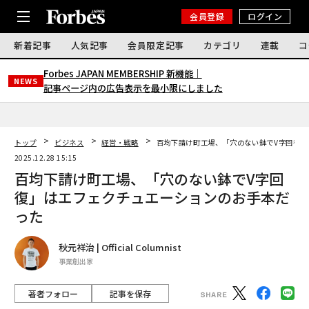
会員登録
ログイン
新着記事
人気記事
会員限定記事
カテゴリ
連載
コ
Forbes JAPAN MEMBERSHIP 新機能｜
NEWS
記事ページ内の広告表示を最小限にしました
トップ
ビジネス
経営・戦略
百均下請け町工場、「穴のない鉢でV字回復
2025.12.28 15:15
百均下請け町工場、「穴のない鉢でV字回
復」はエフェクチュエーションのお手本だ
った
秋元祥治 | Official Columnist
事業創出家
著者フォロー
記事を保存