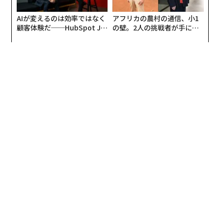
AIが変えるのは効率ではなく
アフリカの農村の通信、小1
顧客体験だ──HubSpot Ja
の壁。2人の挑戦者が手にし
panが語る「Grow Better」
た「次なる武器」
な組織のつくり方