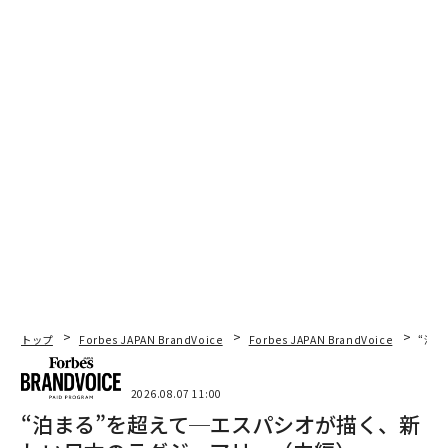
トップ
Forbes JAPAN BrandVoice
Forbes JAPAN BrandVoice
“泊
2026.08.07 11:00
“泊まる”を超えて─エスパシオが描く、新