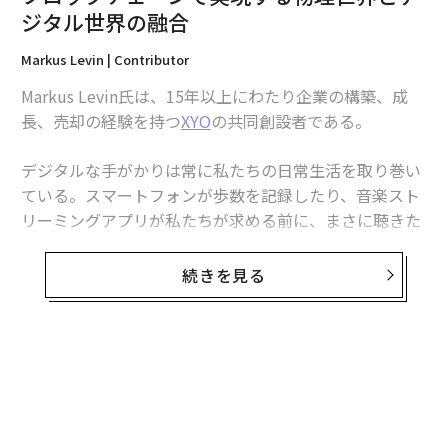
なエラー率は1〜5%である。
ジタル世界の融合
Markus Levin | Contributor
このインテリジェンスレイヤーは、グローバルな感情の
継続的に更新されるシグナルとして機能している。企業
Markus Levin氏は、15年以上にわたり企業の構築、成
はますます市場が生成する確率を需要予測、予算編成、
長、売却の経験を持つ
XYO
の共同創設者である。
シナリオ計画、リスク管理に統合するようになってい
る。
デジタルな手がかりは常に私たちの日常生活を取り巻い
ている。スマートフォンが歩数を記録したり、音楽スト
来年にかけて、予測市場は投機的プラットフォームから
リーミングアプリが私たちが求める前に、まさに聴きた
戦略的ツールへと変化している。競争優位性は、市場価
い曲を並べたりする様子を考えてみよう。
格に基づく将来を見据えたデータを自社の運用モデルに
続きを見る
組み込む企業へとシフトするだろう。
これらのデジタルな手がかりは、人間の入力を加えるこ
とでさらに発展する。例えば、私たちのライフスタイル
Banking-As-A-Serviceは組み込み型金融の背後
に合わせたカスタムエクササイズプランを受け取ること
にあるエンジンであり続ける
ができる。あるいは、家が特定のルーティンに基づいて
温度を調整することもできる。デロイトが
融合
と呼ぶ、
BaaSは現代の金融商品の背後にある静かなエンジンとし
物理的体験とデジタル体験のこの継続的な相互作用が、
て台頭し続けている。新しいプラットフォームにより、
私たちが「フィジタル」と呼ぶものである。