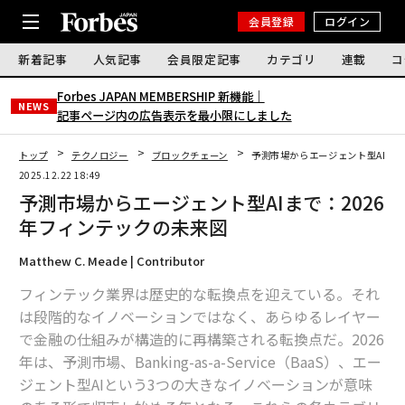
会員登録
ログイン
新着記事
人気記事
会員限定記事
カテゴリ
連載
コ
Forbes JAPAN MEMBERSHIP 新機能｜
NEWS
記事ページ内の広告表示を最小限にしました
トップ
テクノロジー
ブロックチェーン
予測市場からエージェント型AIまで
2025.12.22 18:49
予測市場からエージェント型AIまで：2026
年フィンテックの未来図
Matthew C. Meade | Contributor
フィンテック業界は歴史的な転換点を迎えている。それ
は段階的なイノベーションではなく、あらゆるレイヤー
で金融の仕組みが構造的に再構築される転換点だ。2026
年は、予測市場、Banking-as-a-Service（BaaS）、エー
ジェント型AIという3つの大きなイノベーションが意味