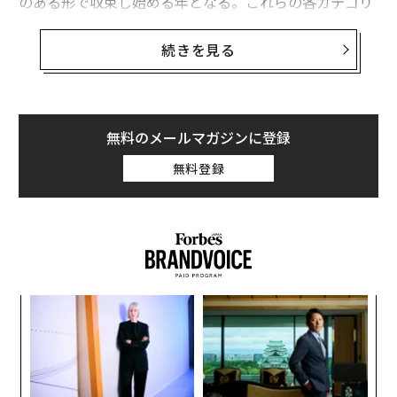
のある形で収束し始める年となる。これらの各カテゴリ
は過去5年間で急速に進化し、実験的なコンセプトから
企業レベルの機能へと発展してきた。今日、これらは新
続きを見る
しい金融パラダイムの基盤を形成している。それはリア
ルタイムデータ、インテリジェントな自動化、そして消
費者と機関がますます期待するようになっているテクノ
ロジーネイティブな製品体験によって推進されるパラダ
無料のメールマガジンに登録
イムだ。
無料登録
2026年を特徴づけるのは、これらのテクノロジーの出現
だけでなく、それらが交差してグローバルな金融システ
ムを再形成する方法だ。予測市場は将来のイベントにつ
いてより正確で動的な理解を可能にし、企業はこれまで
エリートアナリストだけが持っていたレベルの先見性を
ナ併
“
持って意思決定ができるようになる。BaaSプロバイダー
k」
オ
は金融インフラの複雑さを抽象化し、あらゆる企業がフ
ック
ジ
パ
ィンテック企業になることを可能にしている。さらに、
由
技
エージェント型AIは決済、コンプライアンス、審査、顧
無