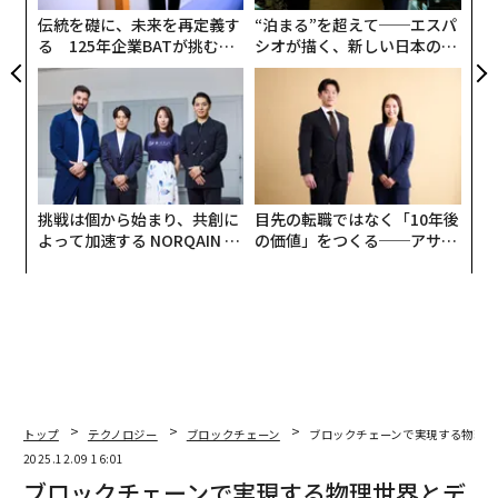
客サービスなどの業務を変革し、コスト構造を削減しな
防
伝統を礎に、未来を再定義す
“泊まる”を超えて──エスパ
がら精度とスピードを向上させている。これらの力が合
る 125年企業BATが挑むス
シオが描く、新しい日本のラ
わさることで、リアルタイム、インテリジェント、自律
モークレスな未来
グジュアリー（前編）
的な金融への移行が加速している。そこでは金融商品が
ユーザーのニーズに単に対応するだけでなく、それを予
測するようになる。
予測市場のメインストリーム化
挑戦は個から始まり、共創に
目先の転職ではなく「10年後
予測市場は、ニッチな暗号資産ネイティブツールから、
よって加速する NORQAIN JA
の価値」をつくる──アサイ
PAN 特別座談会
ンの長期伴走型支援とは
企業、投資家、政策立案者のための正当な予測インフラ
へと急速に進化している。各プラットフォームは、確率
的情報を驚くべき精度で集約する市場の力を実証してき
た。予測市場は多くの領域で信頼性の高い予測ツールと
なっており、特に大規模で情報に精通し、インセンティ
ブを与えられた参加者プールがある場合に効果を発揮す
る。
2025年のマージナル・レボリューション・レポート
トップ
テクノロジー
ブロックチェーン
ブロックチェーンで実現する物理世
によると、予測市場は専門家パネルや従来の世論調査の
2025.12.09 16:01
ブロックチェーンで実現する物理世界とデ
精度を上回ることが多く、流動性の高い市場では典型的