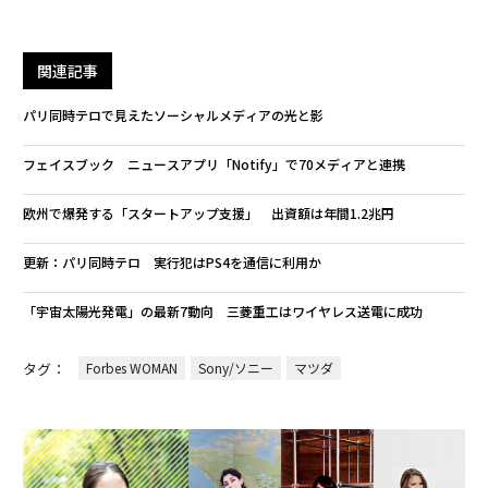
関連記事
パリ同時テロで見えたソーシャルメディアの光と影
フェイスブック ニュースアプリ「Notify」で70メディアと連携
欧州で爆発する「スタートアップ支援」 出資額は年間1.2兆円
更新：パリ同時テロ 実行犯はPS4を通信に利用か
「宇宙太陽光発電」の最新7動向 三菱重工はワイヤレス送電に成功
タグ：
Forbes WOMAN
Sony/ソニー
マツダ