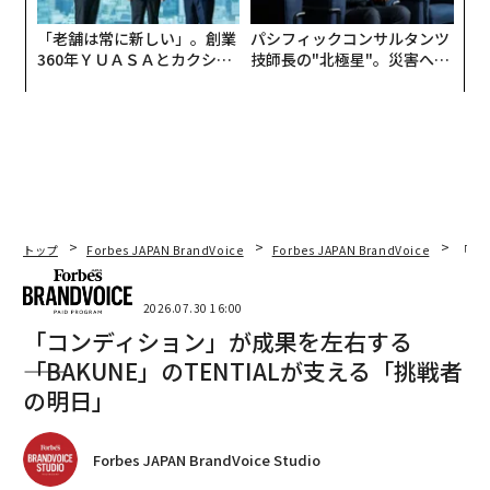
「老舗は常に新しい」。創業
パシフィックコンサルタンツ
360年ＹＵＡＳＡとカクシン
技師長の"北極星"。災害への
CEO田尻望が語る、AIを超え
無力感を乗り越え見つけた、
る人の価値
防災一筋20年の答え
トップ
Forbes JAPAN BrandVoice
Forbes JAPAN BrandVoice
「コン
2026.07.30 16:00
「コンディション」が成果を左右する
――「BAKUNE」のTENTIALが支える「挑戦者
の明日」
Forbes JAPAN BrandVoice Studio