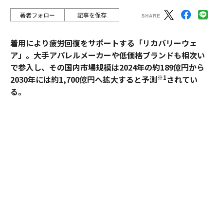
著者フォロー
記事を保存
着用により疲労回復をサポートする「リカバリーウェ
ア」。大手アパレルメーカーや低価格ブランドも相次い
で参入し、その国内市場規模は2024年の約189億円から
※1
2030年には約1,700億円へ拡大すると予測
されてい
る。
過熱するマーケットにおいて、価格競争とは一線を画す
ブランドとして独自のポジションを築いているのが、TE
NTIALの「BAKUNE」だ。「挑戦する人のコンディショ
ンに向き合い、ポテンシャルを引き出す」——。この一
貫した思想はどこから生まれ、いかにして製品に落とし
込まれているのか。同社の哲学と、それを支える研究開
発の最前線を追った。