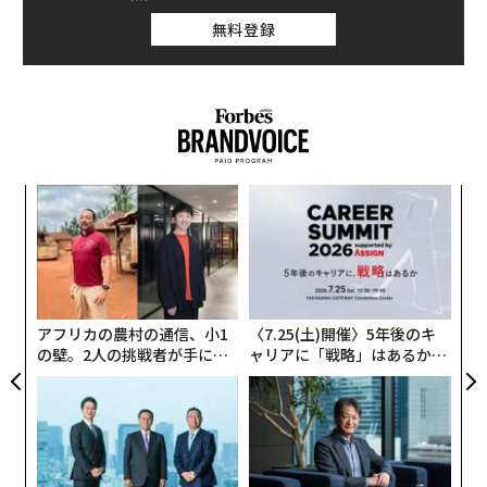
無料登録
A
顧客
pa
“
な
シ
グ
アフリカの農村の通信、小1
〈7.25(土)開催〉5年後のキ
の壁。2人の挑戦者が手にし
ャリアに「戦略」はあるか。
た「次なる武器」
トップエグゼクティブのキャ
リアに触れる1日│CAREER S
UMMIT 2026