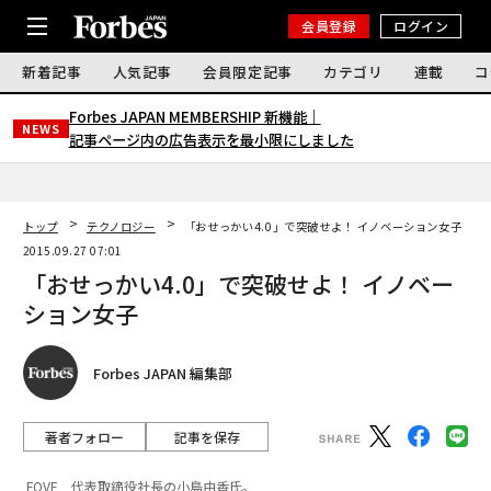
会員登録
ログイン
新着記事
人気記事
会員限定記事
カテゴリ
連載
コ
Forbes JAPAN MEMBERSHIP 新機能｜
NEWS
記事ページ内の広告表示を最小限にしました
トップ
テクノロジー
「おせっかい4.0」で突破せよ！ イノベーション女子
2015.09.27 07:01
「おせっかい4.0」で突破せよ！ イノベー
ション女子
Forbes JAPAN 編集部
著者フォロー
記事を保存
FOVE 代表取締役社長の小島由香氏。