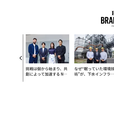
挑戦は個から始まり、共
なぜ“眠っていた環境
創によって加速する NOR
術”が、下水インフラ
QAIN JAPAN 特別座談会
変えたのか──産総研
月島JFEアクアソリュ
ションの10年