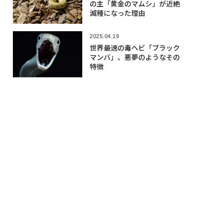
の主「黄金のマムシ」が近絶
滅種になった理由
2025.04.19
世界最速の毒ヘビ「ブラック
マンバ」、悪夢のようなその
特徴
2024.10.27
大論争を巻き起こした「4本脚
をもつヘビ」の化石
人気記事
2026.08.06
「1サトシも売らない」と主張のセイ
ラー、取得原価割れで約165億円のビ
ットコインを売却