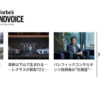
「コ
果を左
E」
「挑
技
革新は下山で生まれる─
パシフィックコンサルタ
を
─レクサスが新型TZとE
ンツ技師長の"北極星"。
×
Sに込めた「DISCOVE
災害への無力感を乗り越
ー
R」の哲学
え見つけた、防災一筋20
年の答え