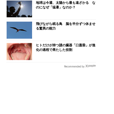
地球は今週、太陽から最も遠ざかる な
のになぜ「猛暑」なのか？
飛びながら眠る鳥 脳を半分ずつ休ませ
る驚異の能力
ンディション」が成
「老舗は常に新しい」。
“泊まる”を超
右する――「BAKUN
創業360年ＹＵＡＳＡと
パシオが描く
ヒトだけが持つ謎の臓器「口蓋垂」が進
のTENTIALが支える
カクシンCEO田尻望が語
本のラグジュ
化の過程で果たした役割
戦者の明日」
る、AIを超える人の価値
編）
Recommended by