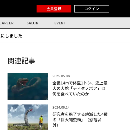
会員登録
ログイン
CAREER
SALON
EVENT
限にしました
関連記事
2025.05.08
全長14mで体重1トン、史上最
大の大蛇「ティタノボア」は
何を食べていたのか
2024.08.14
研究者を魅了する絶滅した4種
の「巨大爬虫類」（恐竜以
外）