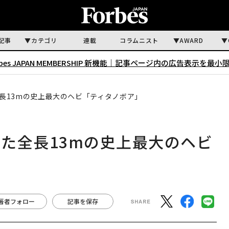
記事
カテゴリ
連載
コラムニスト
AWARD
rbes JAPAN MEMBERSHIP 新機能｜
記事ページ内の広告表示を最小
長13mの史上最大のヘビ「ティタノボア」
た全長13mの史上最大のヘビ
著者フォロー
記事を保存