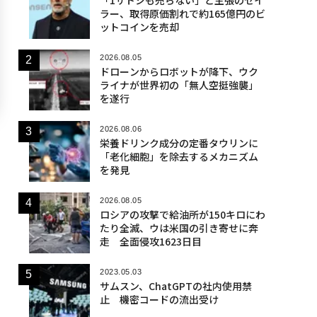
ラー、取得原価割れで約165億円のビ
ットコインを売却
2026.08.05
ドローンからロボットが降下、ウク
ライナが世界初の「無人空挺強襲」
を遂行
2026.08.06
栄養ドリンク成分の定番タウリンに
「老化細胞」を除去するメカニズム
を発見
2026.08.05
ロシアの攻撃で給油所が150キロにわ
たり全滅、ウは米国の引き寄せに奔
走 全面侵攻1623日目
2023.05.03
サムスン、ChatGPTの社内使用禁
止 機密コードの流出受け