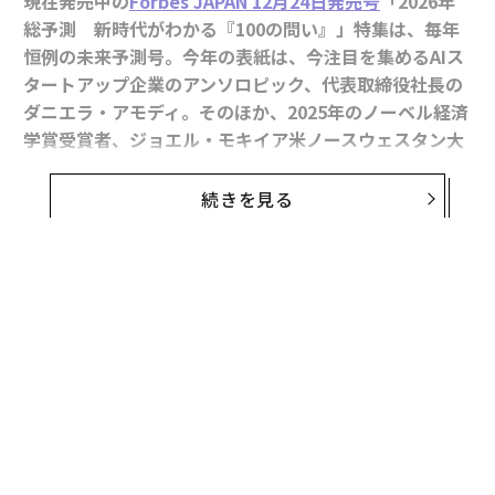
現在発売中の
Forbes JAPAN 12月24日発売号
「2026年
総予測 新時代がわかる『100の問い』」特集は、毎年
恒例の未来予測号。今年の表紙は、今注目を集めるAIス
タートアップ企業のアンソロピック、代表取締役社長の
ダニエラ・アモディ。そのほか、2025年のノーベル経済
学賞受賞者、ジョエル・モキイア米ノースウェスタン大
学教授をはじめ、ピーター・ターチン教授、ジョセフ・
ヒース教授、ダニエル・ヴァルデンストロム教授など世
続きを見る
界的な有識者へのインタビューを掲載。庵野秀明×山崎
貴の豪華対談や天才科学者として話題の木村建次郎教授
と「地面師たち」の小説家・新庄耕の対談も。30歳以下
が選んだ「2026年 注目すべき100人」まで、Forbes J
APANの編集による「多様な未来の見方」を提示する。
世界での日本の位置を押し上げるのは、名実ともに日本
のポップカルチャーだ。日本IPの最前線を担う世界的著
名監督のふたりに、その未来について語ってもらった。