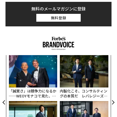
無料のメールマガジンに登録
無料登録
“
オ
ジ
「
左右
T
日
「誠実さ」は競争力になるか
内製化こそ、コンサルティン
──WEOYモナコで見た、く
グの本質だ レバレジーズが
ら寿司の経営哲学
実践する、次世代ファームの
全貌