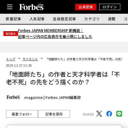
会員登録
ログイン
新着記事
人気記事
会員限定記事
カテゴリ
連載
コ
Forbes JAPAN MEMBERSHIP 新機能｜
NEWS
記事ページ内の広告表示を最小限にしました
トップ
サイエンス
「地面師たち」の作者と天才科学者は「不老不死」の先をど
2025.12.27 11:30
「地面師たち」の作者と天才科学者は「不
老不死」の先をどう描くのか？
magazine | Forbes JAPAN編集部
著者フォロー
記事を保存