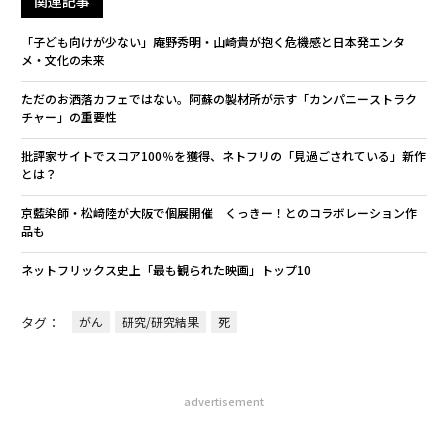
関連記事
「子ども向けが少ない」庵野秀明・山崎貴が抱く危機感と日本発エンタ
メ・文化の未来
ただのお洒落カフェではない。阿蘇の製材所が示す「カンパニーストラク
チャー」の重要性
批評家サイトでスコア100％を獲得、ネトフリの「見過ごされている」新作
とは？
京藍染師・松﨑陸が大阪で個展開催 くっきー！とのコラボレーション作
品も
ネットフリックス史上「最も観られた映画」トップ10
タグ：
がん
研究/研究結果
死
advertisement