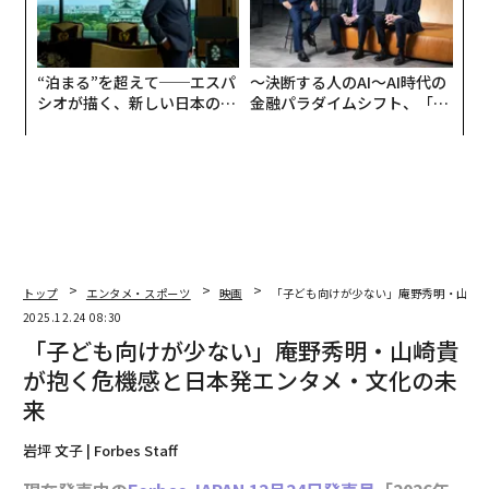
“泊まる”を超えて──エスパ
〜決断する人のAI〜AI時代の
シオが描く、新しい日本のラ
金融パラダイムシフト、「超
グジュアリー（前編）
個別化」の核心 【MUFG×ウ
ェルスナビ×PwC】
トップ
エンタメ・スポーツ
映画
「子ども向けが少ない」庵野秀明・山崎
2025.12.24 08:30
「子ども向けが少ない」庵野秀明・山崎貴
が抱く危機感と日本発エンタメ・文化の未
来
岩坪 文子 | Forbes Staff