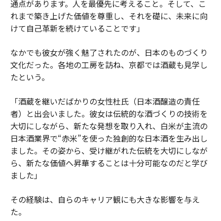
通点があります。人を最優先に考えること。そして、こ
を関連性があり、信頼され、紛れもなく人間的なものに
れまで築き上げた価値を尊重し、それを礎に、未来に向
保つ日々の実践。
けて自己革新を続けていることです」
（
forbes.com 原文
）
なかでも彼女が強く魅了されたのが、日本のものづくり
文化だった。各地の工房を訪ね、京都では酒蔵も見学し
たという。
2026年9月号発売中
「酒蔵を継いだばかりの女性杜氏（日本酒醸造の責任
者）と出会いました。彼女は伝統的な酒づくりの技術を
最新号の購入はこちらから
大切にしながら、新たな発想を取り入れ、白米が主流の
日本酒業界で“赤米”を使った独創的な日本酒を生み出し
ました。その姿から、受け継がれた伝統を大切にしなが
メンバーシップに登録する
ら、新たな価値へ昇華することは十分可能なのだと学び
ました」
その経験は、自らのキャリア観にも大きな影響を与え
た。
関連記事