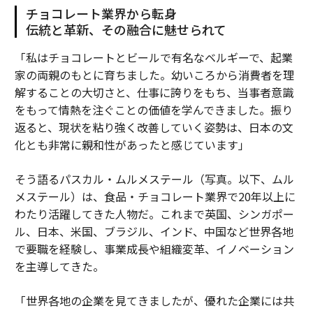
「私の経験だけで十分だ」
チョコレート業界から転身
伝統と革新、その融合に魅せられて
他のリーダーは静かに決断する：
「私はチョコレートとビールで有名なベルギーで、起業
家の両親のもとに育ちました。幼いころから消費者を理
「私は学ぶ意志がある」
解することの大切さと、仕事に誇りをもち、当事者意識
をもって情熱を注ぐことの価値を学んできました。振り
「私たちが適応する間も価値観を守る」
返ると、現状を粘り強く改善していく姿勢は、日本の文
化とも非常に親和性があったと感じています」
「私はこれらのツールを人々に奉仕するために使う」
そう語るパスカル・ムルメステール（写真。以下、ムル
もし内側から成長すれば、AIはレバレッジとなる。もし
メステール）は、食品・チョコレート業界で20年以上に
成長しなければ、最高の技術でさえもそのギャップを露
わたり活躍してきた人物だ。これまで英国、シンガポー
呈するだろう。
ル、日本、米国、ブラジル、インド、中国など世界各地
で要職を経験し、事業成長や組織変革、イノベーション
小さく始めよう。物語を設定しよう。1つのワークフロ
を主導してきた。
ーを修正しよう。ガードレールを確立しよう。人間の仕
事を高めよう。マインドセットをモデル化しよう。それ
「世界各地の企業を見てきましたが、優れた企業には共
があなたのAIリーダーシップ・ロードマップだ：あなた