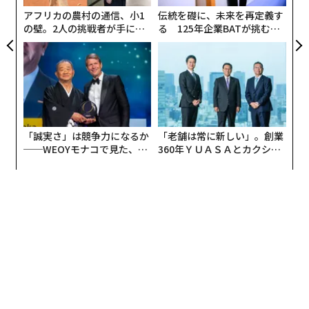
る。新しい言語、新しいツール、新しい期待。あなたは
アフリカの農村の通信、小1
伝統を礎に、未来を再定義す
まだ完全に理解していないものをリードするよう求めら
の壁。2人の挑戦者が手にし
る 125年企業BATが挑むス
れている。この時代に効果的なリーダーになるためにAI
た「次なる武器」
モークレスな未来
エンジニアである必要はない。しかし、内部的なロード
マップは必要だ。AIがリーダーに取って代わることはな
いが、AIとともに成長することを拒むリーダーは、特に
そのプロセスで深く人間性を保つ人々によって取って代
わられるだろう。
「誠実さ」は競争力になるか
「老舗は常に新しい」。創業
──WEOYモナコで見た、く
360年ＹＵＡＳＡとカクシン
AIとともにリードするための5つの重要なステッ
ら寿司の経営哲学
CEO田尻望が語る、AIを超え
プ
る人の価値
このロードマップは、誠実さ、判断力、アイデンティテ
ィを失うことなく、AIを脅威から知的レバレッジに変え
る5つの実践的な転換を提供する。
1. ツールを所有する前に、ストーリーを所有する。
多くの組織では、リーダーがAI戦略について語る一方
で、チームは静かに置き換えられることを心配したり、