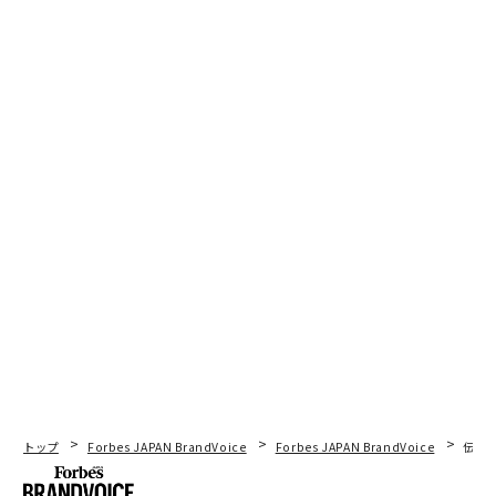
していた」と言って悲しむクライアントと一緒に座るこ
とはできない。部屋の緊張を感じ取り、方向を変える一
つの質問をすることはできない。
AIを使って同じ仕事をより速くするだけなら、要点を見
逃している。それを使って雑音を取り除き、人々が人間
的な仕事に集中できるようにしよう：より多くの実際の
会話とより少ない書類作業、より多くのコーチングとよ
り少ない編集、何が正しいかを決めることとフォーマッ
トを整えることの間でより多くの決断。
エンゲージメントに関する長期的な研究によると、人々
が意味のある仕事をし、他者とつながることができると
き、
パフォーマンスとロイヤルティが大幅に向上する
。
AIはそのための余裕を作るべきであり、それを消すべき
ではない。
トップ
Forbes JAPAN BrandVoice
Forbes JAPAN BrandVoice
伝統
日々の行動：
あなたのチームに尋ねよう：「AIがあなた