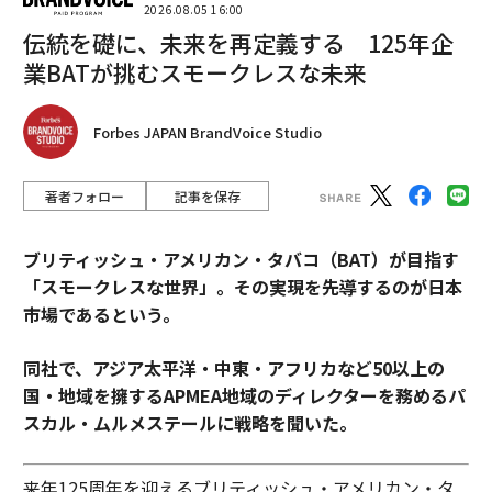
2026.08.05 16:00
の雑務の20%を取り除くことができたら、クライアント
伝統を礎に、未来を再定義する 125年企
やお互いにより良いサービスを提供するためにその時間
業BATが挑むスモークレスな未来
をどこに再投資しますか？」彼らの答えを使って、仕事
の方法を再設計しよう。
Forbes JAPAN BrandVoice Studio
5. 好奇心旺盛で勇気ある使用を公の場でモデル化する。
あなたのチームはあなたのAIポリシーよりもあなたの例
著者フォロー
記事を保存
から多くを学ぶ。もしあなたがAIをあなたの下や範囲外
のものとして扱うなら、彼らは質問や実験を隠すだろ
ブリティッシュ・アメリカン・タバコ（BAT）が目指す
う。もしあなたが学ぶことをリーダーシップの一部とし
「スモークレスな世界」。その実現を先導するのが日本
て扱うなら、彼らはそれに従うだろう。
市場であるという。
前線からリードしよう：AIを使ってより鋭い質問や概要
同社で、アジア太平洋・中東・アフリカなど50以上の
を準備し、そう言おう。AIの下書きとあなたの編集を示
国・地域を擁するAPMEA地域のディレクターを務めるパ
そう。それがどこで間違っていて、なぜあなたの判断が
スカル・ムルメステールに戦略を聞いた。
優先されたかを指摘しよう。AIの使用をあなたの核心的
な価値観と結びつけよう。人々があなたが既に知ってい
来年125周年を迎えるブリティッシュ・アメリカン・タ