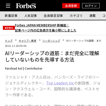
会員登録
ログイン
新着記事
人気記事
会員限定記事
カテゴリ
連載
コ
Forbes JAPAN MEMBERSHIP 新機能｜
NEWS
記事ページ内の広告表示を最小限にしました
トップ
キャリア・教育
リーダーシップ
AIリーダーシップの道筋：まだ完
2025.12.18 09:46
AIリーダーシップの道筋：まだ完全に理解
していないものを先導する方法
Farshad Asl | Contributor
ファルシャド・アスル氏は、バンカーズ・ライフのリー
ジョナルディレクター、
Top Leaders Inc
の創設者、ジョ
ン・マクスウェル・コーチ、国際的な講演者、ベストセ
ラー作家である。