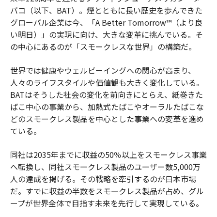
るふりをするのではなく、オープンに探求しているのを
バコ（以下、BAT）。煙とともに長い歴史を歩んできた
見ると、
信頼と心理的安全性が構築される
。
グローバル企業は今、「A Better Tomorrow™（より良
い明日）」の実現に向け、大きな変革に挑んでいる。そ
日々の行動：
今週、あなたの仕事でAIを使用した具体的
の中心にあるのが「スモークレスな世界」の構築だ。
な方法と、あなたが保持している1つの境界を共有しよ
う。あなたは盲目的な採用ではなく、識別力を教えてい
世界では健康やウェルビーイングへの関心が高まり、
るのだ。
人々のライフスタイルや価値観も大きく変化している。
BATはそうした社会の変化を前向きにとらえ、紙巻きた
ロードマップは内部にある
ばこ中心の事業から、加熱式たばこやオーラルたばこな
AIは技術についてよりも、マインドセットについて多く
どのスモークレス製品を中心とした事業への変革を進め
を明らかにしている。
ている。
一部のリーダーは古い信念にしがみついている：
同社は2035年までに収益の50％以上をスモークレス事業
へ転換し、同社スモークレス製品のユーザー数5,000万
「私はテクノロジーを『やらない』」
人の達成を掲げる。その戦略を牽引するのが日本市場
だ。すでに収益の半数をスモークレス製品が占め、グル
「これは単なる一時的なものだ」
ープが世界全体で目指す未来を先行して実現している。