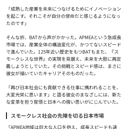
ノーベル賞受賞者・山中伸弥さんが「実験は予想通りにならないから面白
「成熟した産業を未来につなげるためにイノベーション
い」と言う理由
を起こす。それこそが自分の使命だと感じるようになっ
たのです」
「上司がわけのわからないことを言う」と感じた人に考えてみてほしいこ
と
そんな折、BATから声がかかった。APMEAという急成長
映画をたくさん見ても実力派俳優になれないワケ
市場では、産業全体の構造変化が、かつてないスピード
で進んでいた。125年近い歴史をもつBATもまた、『ス
ノーベル賞受賞者・山中伸弥さんが若き日に痛感した実験のおもしろさ
モークレスな世界』の実現を見据え、未来を大胆に再定
山田孝之に見た「脚本を上回る芝居」ができる俳優の凄み
義しようとしていた。その挑戦とスピード感は、まさに
彼女が描いていたキャリアそのものだった。
タグ：
AI / 人工知能
組織/組織文化
「再び日本社会にも貢献できる仕事に携われることを、
大変光栄に思います」と語る彼女のまなざしには、新た
な変革を担う覚悟と日本への強い思いがにじんでいた。
advertisement
スモークレス社会の先陣を切る日本市場
「APMEA地域は巨大な人口を抱え、成長スピードも速