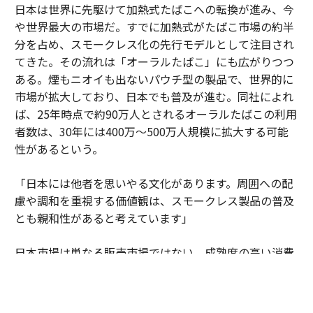
日本は世界に先駆けて加熱式たばこへの転換が進み、今
や世界最大の市場だ。すでに加熱式がたばこ市場の約半
分を占め、スモークレス化の先行モデルとして注目され
てきた。その流れは「オーラルたばこ」にも広がりつつ
ある。煙もニオイも出ないパウチ型の製品で、世界的に
市場が拡大しており、日本でも普及が進む。同社によれ
ば、25年時点で約90万人とされるオーラルたばこの利用
者数は、30年には400万～500万人規模に拡大する可能
性があるという。
「日本には他者を思いやる文化があります。周囲への配
慮や調和を重視する価値観は、スモークレス製品の普及
とも親和性があると考えています」
日本市場は単なる販売市場ではない。成熟度の高い消費
者の期待水準が企業に絶え間ない進化を促している。細
部へのこだわりや品質への妥協のない姿勢が、新しい製
品やサービスを磨き上げる場となっている。そこで培わ