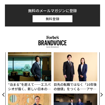
無料のメールマガジンに登録
無料登録
内
グ
実
〜
全
金
個
ェ
“泊まる”を超えて──エスパ
目先の転職ではなく「10年後
シオが描く、新しい日本のラ
の価値」をつくる──アサイ
グジュアリー（前編）
ンの長期伴走型支援とは