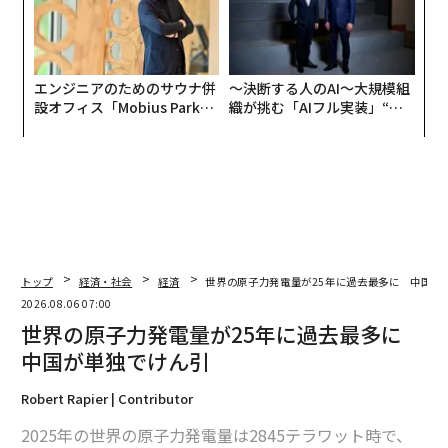
エンジニアのためのサウナ併
〜決断する人のAI〜大規模組
設オフィス「Mobius Park」
織が挑む「AIフル実装」“使
がオープン──タマディック
う”企業から“動く”企業へ【N
が健康経営を徹底する理由
TTドコモビジネス×PwC】
トップ
経済・社会
経済
世界の原子力発電量が25年に過去最多に 中国が
2026.08.06 07:00
世界の原子力発電量が25年に過去最多に
中国が単独でけん引
Robert Rapier | Contributor
2025年の世界の原子力発電量は2845テラワット時で、