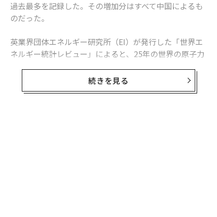
過去最多を記録した。その増加分はすべて中国によるも
のだった。
英業界団体エネルギー研究所（EI）が発行した「世界エ
ネルギー統計レビュー」によると、25年の世界の原子力
発電量は前年比1.3％、30テラワット時増加した。中国
の増加分は34テラワット時を超えたため、同国を除け
続きを見る
ば、世界の原子力発電量は減少したことになる。
この数字は「世界的な原子力ルネッサンス」という大ま
かな主張より、業界の実情をより的確に捉えている。原
無料のメールマガジンに登録
子力発電量は増加しているものの、拡大は特定の国に集
無料登録
中している。米国は引き続き世界最多の原子力発電所を
稼働させているが、中国は急速にその差を縮めている。
日本は徐々に回復しているが、欧州諸国の多くは10年前
の水準を下回っている。
中国が単独でけん引