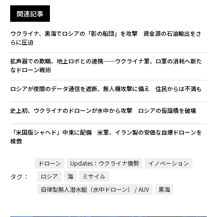
関連記事
ウクライナ、黒海でロシアの「影の船団」を攻撃 資金源の石油輸出をさ
らに圧迫
拡声器での欺瞞、地上ロボとの連携──ウクライナ軍、ロ軍の消耗へ新た
なドローン戦術
ロシアが夜間のデータ通信を遮断、無人機攻撃に備え 住民からは不満も
史上初、ウクライナのドローンが水中から攻撃 ロシアの仮設橋を破壊
「米国版シャヘド」中東に配備 米軍、イラン製の安価な自爆ドローンを
模倣
ドローン
Updates：ウクライナ情勢
イノベーション
タグ：
ロシア
海
ミサイル
自律型無人潜水艇（水中ドローン） / AUV
黒海