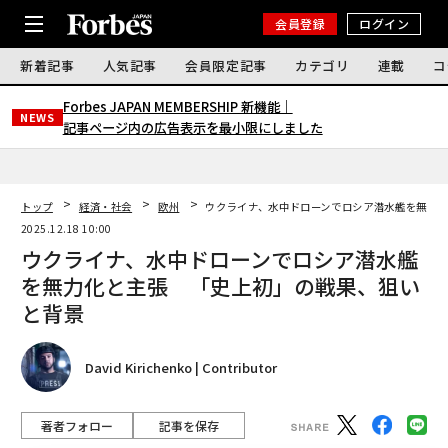
会員登録
ログイン
新着記事
人気記事
会員限定記事
カテゴリ
連載
コ
Forbes JAPAN MEMBERSHIP 新機能｜
NEWS
記事ページ内の広告表示を最小限にしました
トップ
経済・社会
欧州
ウクライナ、水中ドローンでロシア潜水艦を無力
2025.12.18 10:00
ウクライナ、水中ドローンでロシア潜水艦
を無力化と主張 「史上初」の戦果、狙い
と背景
David Kirichenko | Contributor
著者フォロー
記事を保存