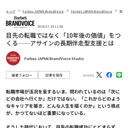
トップ
Forbes JAPAN BrandVoice
Forbes JAPAN BrandVoice
目先
2026.07.24 11:00
目先の転職ではなく「10年後の価値」をつ
くる──アサインの長期伴走型支援とは
Forbes JAPAN BrandVoice Studio
著者フォロー
記事を保存
転職市場が活況を呈するいま、問われているのは「次に
どの会社へ行くか」だけではない。「これからどのよう
なキャリアを築き、どんな人生を描くのか」という視点
が、かつてないほど重要になっている。
そうした時代において、目先の転職成功にとどまらず、