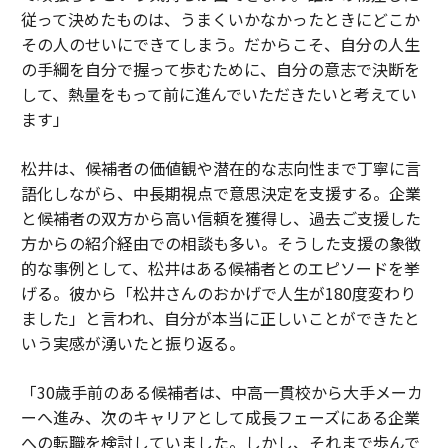
従って決めたものは、うまくいかなかったときにどこか
その人のせいにできてしまう。だからこそ、自分の人生
の手綱を自分で握って歩むために、自分の意志で決断を
して、熱量をもって前に進んでいただきたいと考えてい
ます」
松井は、候補者の価値観や潜在的な志向性まで丁寧に言
語化しながら、中長期視点で意思決定を支援する。企業
と候補者の双方から高い信頼を獲得し、過去ご支援した
方からの紹介経由での相談も多い。そうした支援の象徴
的な事例として、松井はある候補者とのエピソードを挙
げる。彼から「松井さんのおかげで人生が180度変わり
ました」と言われ、自分が本当に正しいことができたと
いう実感が湧いたと振り返る。
「30歳手前のある候補者は、中高一貫校から大手メーカ
ーへ進み、次のキャリアとして成長フェーズにある企業
への転職を検討していました。しかし、それまで歩んで