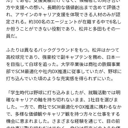
ル」である。支援実績だけでなく、候補者との向き合い
方や支援への想い、長期的な価値創出まで含めて評価さ
れ、アサインのキャリア支援を体現できる人材のみが認
定される。約300名のエージェントが在籍する中で6名し
か担うことができない役割であり、松井と多田もその一
員だ。
ふたりは異なるバックグラウンドをもつ。松井はかつて
高校球児であり、強豪校で副キャプテンを務め、日本一
を目指して白球を追った。大学卒業後は商社の鉄鋼事業
部でSCM最適化や社内DX推進に従事していたが、野球に
打ち込んでいた頃のような充実感を得られずにいた。
「学生時代は野球に打ち込みましたが、就職活動では明
確なキャリアの軸を持ち切れないまま、1社目を選びま
した。一方で、商社でSCM最適化やDX推進に携わるなか
で、多様な価値観やキャリア観を持つ方々と仕事をする
機会に恵まれました。さまざまな経験を通じて、目の前