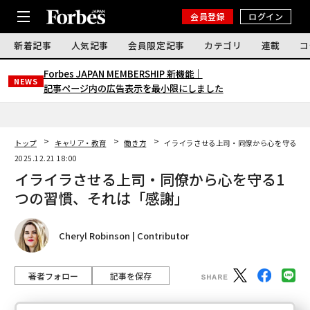
会員登録
ログイン
新着記事
人気記事
会員限定記事
カテゴリ
連載
コ
Forbes JAPAN MEMBERSHIP 新機能｜
NEWS
記事ページ内の広告表示を最小限にしました
トップ
キャリア・教育
働き方
イライラさせる上司・同僚から心を守る1つ
2025.12.21 18:00
イライラさせる上司・同僚から心を守る1
つの習慣、それは「感謝」
Cheryl Robinson | Contributor
著者フォロー
記事を保存