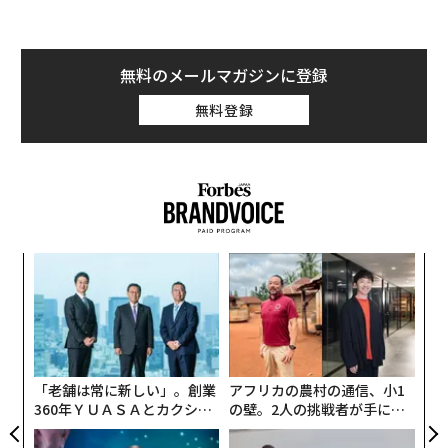
無料のメールマガジンに登録
無料登録
“
シ
グ
〜
金
個
ェ
「老舗は常に新しい」。創業
アフリカの農村の通信、小1
360年ＹＵＡＳＡとカクシン
の壁。2人の挑戦者が手にし
CEO田尻望が語る、AIを超え
た「次なる武器」
る人の価値