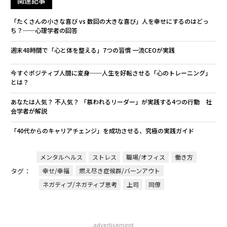
関連記事
「たくさんの小さな喜び vs 数回の大きな喜び」人を幸せにするのはどっ
ち？──心理学者の回答
週末48時間で「心と体を整える」7つの習慣 一流CEOが実践
今すぐポジティブ人間に変身──人生を好転させる「心のトレーニング」
とは？
あなたは人気？ 不人気？ 「慕われるリーダー」が実践する4つの行動 社
会学者が解説
「40代からのキャリアチェンジ」を成功させる、究極の実践ガイド
メンタルヘルス
ストレス
職場/オフィス
働き方
タグ：
幸せ/幸福
燃え尽き症候群/バーンアウト
ネガティブ/ネガティブ思考
上司
同僚
advertisement