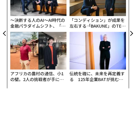
1つは、科学の世界は驚きに満ちているということ。そ
 JA
ャ
して、予想どおりにならないことにこそ、科学のおもし
ト
ろさがあるということ。
リア
〜決断する人のAI〜AI時代の
「コンディション」が成果を
UM
金融パラダイムシフト、「超
左右する――「BAKUNE」のTEN
2つめは、予想どおりにならないからこそ、新しい薬を
個別化」の核心 【MUFG×ウ
TIALが支える「挑戦者の明
ェルスナビ×PwC】
日」
開発するときにはじゅうぶんに実験をして、安全かどう
か、そして本当に効くかどうかを確かめるまでは、患者
さんに投与してはいけないということ。
3つめは、先生の言うことをそのまま信じてはいけない
アフリカの農村の通信、小1
伝統を礎に、未来を再定義す
ということ。
の壁。2人の挑戦者が手にし
る 125年企業BATが挑むス
た「次なる武器」
モークレスな未来
研究というのは仮説を立てて、それを実証するためにお
こなうのですが、仮説を立てる研究者も人間ですから、
いつも正しいわけではなく、まちがえることもありま
す。
だから、実験をすると仮説どおりにいかないことのほう
が多いのです。10回の実験で、予想どおりの結果が1回