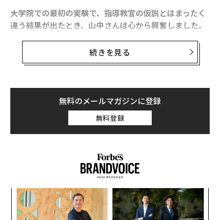
大学院での最初の実験で、指導教官の仮説とはまったく
違う結果が出たとき、山中さんは心から興奮しました。
アメリカでの研究でも、コレステロールを下げるはずの
遺伝子が、がんを作る遺伝子だったという予想外の結果
続きを見る
に直面します。
予想どおりにならないからこそ、おもしろい。その姿勢
が、やがてES細胞、そしてiPS細胞の研究へとつながっ
無料のメールマガジンに登録
ていきます。山中伸弥さんの著書
無料登録
『夢中が未来をつくる』
(サンマーク出版)から一部抜
粋、再構成してお届けします。
予想どおりにならないからおもしろい
研究者としての初めての実験から、私は3つのことを学
ンツ
“
びました。
への
シ
た、
グ
小1
〜