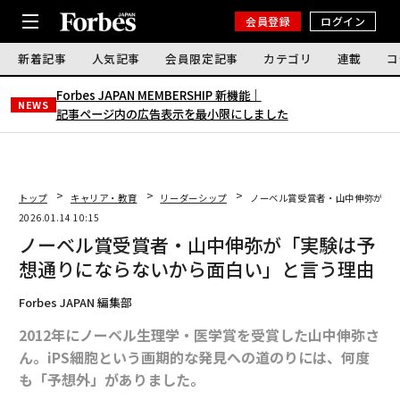
会員登録
ログイン
新着記事
人気記事
会員限定記事
カテゴリ
連載
コ
Forbes JAPAN MEMBERSHIP 新機能｜
NEWS
記事ページ内の広告表示を最小限にしました
トップ
キャリア・教育
リーダーシップ
ノーベル賞受賞者・山中伸弥が「
2026.01.14 10:15
ノーベル賞受賞者・山中伸弥が「実験は予
想通りにならないから面白い」と言う理由
Forbes JAPAN 編集部
2012年にノーベル生理学・医学賞を受賞した山中伸弥さ
ん。iPS細胞という画期的な発見への道のりには、何度
も「予想外」がありました。