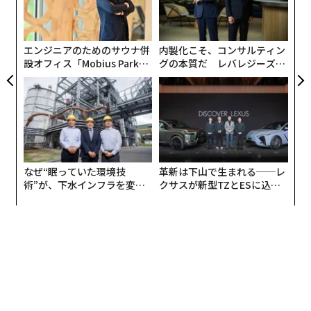
1つは、科学の世界は驚きに満ちているということ。そ
にし
金
して、予想どおりにならないことにこそ、科学のおもし
個
ろさがあるということ。
ェ
エンジニアのためのサウナ併
内製化こそ、コンサルティン
設オフィス「Mobius Park」
グの本質だ レバレジーズが
2つめは、予想どおりにならないからこそ、新しい薬を
がオープン──タマディック
実践する、次世代ファームの
が健康経営を徹底する理由
全貌
開発するときにはじゅうぶんに実験をして、安全かどう
か、そして本当に効くかどうかを確かめるまでは、患者
さんに投与してはいけないということ。
3つめは、先生の言うことをそのまま信じてはいけない
なぜ“眠っていた環境技
革新は下山で生まれる──レ
ということ。
術”が、下水インフラを変え
クサスが新型TZとESに込め
たのか──産総研×月島JFE
た「DISCOVER」の哲学
研究というのは仮説を立てて、それを実証するためにお
アクアソリューションの10年
こなうのですが、仮説を立てる研究者も人間ですから、
いつも正しいわけではなく、まちがえることもありま
す。
だから、実験をすると仮説どおりにいかないことのほう