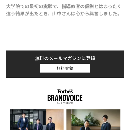
大学院での最初の実験で、指導教官の仮説とはまったく
違う結果が出たとき、山中さんは心から興奮しました。
アメリカでの研究でも、コレステロールを下げるはずの
遺伝子が、がんを作る遺伝子だったという予想外の結果
に直面します。
予想どおりにならないからこそ、おもしろい。その姿勢
が、やがてES細胞、そしてiPS細胞の研究へとつながっ
無料のメールマガジンに登録
ていきます。山中伸弥さんの著書
無料登録
『夢中が未来をつくる』
(サンマーク出版)から一部抜
粋、再構成してお届けします。
予想どおりにならないからおもしろい
研究者としての初めての実験から、私は3つのことを学
─レ
目
びました。
込め
の
ン
創に
〈7