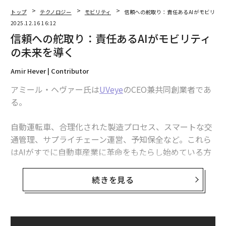
証の最終層として人間の判断を要求すべきである。
トップ
テクノロジー
モビリティ
信頼への舵取り：責任あるAIがモビリテ
2025.12.16 16:12
また、製造業者はAIシステムを定期的に監査し、誤検知
信頼への舵取り：責任あるAIがモビリティ
を減らすためにアルゴリズムを改良し、AIが信頼性と品
の未来を導く
質を損なうのではなく、向上させることを確実にすべき
である。
Amir Hever | Contributor
AI自動車保険詐欺
アミール・ヘヴァー氏は
UVeye
のCEO兼共同創業者であ
る。
保険詐欺の状況はAIの影響で急速に変化している。保険
会社は複数のチャネルにわたるAI駆動の詐欺行為が
自動運転車、合理化された製造プロセス、スマートな交
300%増加
したと報告しており、2024年の詐欺未遂の
通管理、サプライチェーン運営、予知保全など。これら
42%以上
（登録が必要）がAIを利用したもので、そのう
はAIがすでに自動車産業に革命をもたらし始めている方
ち約3分の1が成功したと考えられている。
法のほんの一部である。
続きを見る
ハッカーの手にあるAIとはどのようなものか？数回クリ
しかし、AIの急速な導入は新たな倫理的、安全上、運用
ックするだけで、悪意ある行為者は現実的な偽の画像、
上の課題をもたらしており、AIの普及にもかかわらず、
動画、文書を生成でき、従来の方法では検出が難しい不
一般市民の信頼は依然として脆弱だ。実際、世界の消費
正請求を可能にする。