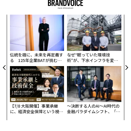
自動車セクターでAIの採用を促進し、その利益を最大化
するためには、責任ある実装が不可欠であり、透明性、
ア
検証、人間の監視および規制上の懸念との整合性によっ
の
て推進されなければならない。この記事で繰り返し出て
た
挑
くるテーマの一つは、AIの使用には一定レベルの人間の
よっ
監視が必要だということだ—AIが大幅に人的作業時間を
PA
削減できる場合でも。
伝統を礎に、未来を再定義す
なぜ“眠っていた環境技
る 125年企業BATが挑むス
術”が、下水インフラを変え
モークレスな未来
たのか──産総研×月島JFE
advertisement
アクアソリューションの10年
以下は、現在自動車産業でAIが導入されている方法と、
その責任ある使用を確保するために必要なアプローチで
ある。
【7/8 大阪開催】事業承継
〜決断する人のAI〜AI時代の
に、経済安全保障という視点
金融パラダイムシフト、「超
予知保全と品質管理
が加わるとき──経営者が問
個別化」の核心 【MUFG×ウ
われる新たな判断軸
ェルスナビ×PwC】
AI駆動の予知保全は自動車製造を変革している。