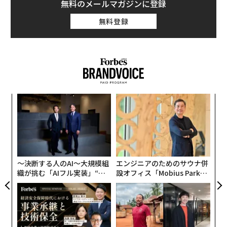
者のわずか
46%
しかAIシステムを信頼する意思があると
無料のメールマガジンに登録
報告していない。
保険会社はそれに応じて対応しなければならない：火に
無料登録
は火で対抗する。
自動車セクターでAIの採用を促進し、その利益を最大化
するためには、責任ある実装が不可欠であり、透明性、
つまり、AI駆動の詐欺の時代に特化して設計された、AI
検証、人間の監視および規制上の懸念との整合性によっ
駆動の対策を求める必要がある。これらは偽造画像の兆
て推進されなければならない。この記事で繰り返し出て
候—複製されたピクセル、メタデータの異常、または不
くるテーマの一つは、AIの使用には一定レベルの人間の
一致の照明や影—を検出できる。コンピュータービジョ
A
監視が必要だということだ—AIが大幅に人的作業時間を
ンツールは、提出された画像を過去の請求のデータベー
顧客
削減できる場合でも。
pa
スや公開ソースと照合し、同じ写真が異なる事故で再利
「
な
用されていないことを確認する独自の能力を持ってい
左右
以下は、現在自動車産業でAIが導入されている方法と、
る。
T
その責任ある使用を確保するために必要なアプローチで
日
〜決断する人のAI〜大規模組
エンジニアのためのサウナ併
ある。
これらのツールはますます強力で効果的になっている
織が挑む「AIフル実装」“使
設オフィス「Mobius Park」
う”企業から“動く”企業へ【N
がオープン──タマディック
が、保険におけるAIの責任ある使用には人間による検証
予知保全と品質管理
TTドコモビジネス×PwC】
が健康経営を徹底する理由
との連携が必要である。AIは不正請求画像の不規則性を
検出できるが、文脈を解釈し、損傷が妥当かどうかを検
AI駆動の予知保全は自動車製造を変革している。
証し、正当な請求が誤って拒否されないようにするに