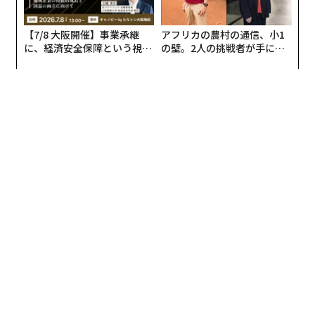
詳細なセンサーデータを収集・分析できるコンピュータ
は、依然として人間の調整員が必要である。
ービジョンシステムにより、製造業者は現在、すでに組
【7/8 大阪開催】事業承継
アフリカの農村の通信、小1
自動運転車（AV）
立ライン上にある車両を検査できるようになった。これ
に、経済安全保障という視点
の壁。2人の挑戦者が手にし
により、前例のないスピードと一貫性で欠陥を特定し、
が加わるとき──経営者が問
た「次なる武器」
AIがなければ、車が自動運転することは決してできない
われる新たな判断軸
潜在的な故障を予測することが可能になる。しかし、こ
だろう。AIは自動運転車が機能するために必要な視覚的
れらのシステムを責任を持って導入する必要がある。AI
認識、ナビゲーション、意思決定を支えており、重要な
への過度の依存を防ぐための慎重な人間の監視がなけれ
安全上の決定はますますリアルタイムのAIアルゴリズム
ば、製造業者は不必要な生産停止や資源の無駄につなが
に依存している。
る誤検知のリスクを抱えることになる。
したがって、自動運転を追求する自動車メーカーは、透
その代わりに、人間のエンジニアが予測された故障が即
明なAI意思決定プロセスを確保し、一般公開前に厳格な
時の介入を必要とするのか、それとも予定されたメンテ
シミュレーションと実世界での検証に投資すべきであ
ナンス時間まで待てるのかを検証すべきである。最も優
る。運用の透明性を確保するために、開発者はODD（運
れたAI予測システムでも、アルゴリズムは常にメンテナ
用設計領域）の定義、既知の制限、インシデント後の学
ンス履歴、生産スケジュール、運用への影響などのアラ
びを公開し、異なるメーカーの車両が互いのデータから
ートの完全な文脈を戦略的に評価できるわけではない。
学び、より迅速に改善できるようにすべきである。
業界標準では、特に複雑な欠陥については、品質管理検
証の最終層として人間の判断を要求すべきである。