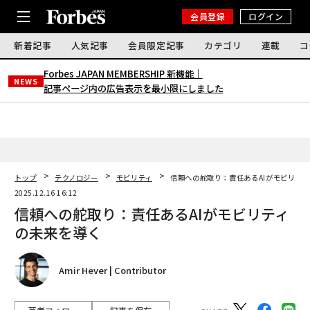
会員登録
ログイン
新着記事
人気記事
会員限定記事
カテゴリ
連載
コ
Forbes JAPAN MEMBERSHIP 新機能｜
NEWS
記事ページ内の広告表示を最小限にしました
トップ
テクノロジー
モビリティ
信頼への舵取り：責任あるAIがモビリテ
2025.12.16 16:12
信頼への舵取り：責任あるAIがモビリティ
の未来を導く
Amir Hever | Contributor