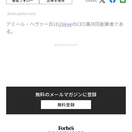
著者フォロー
記事を保存
stock.adobe.com
アミール・ヘヴァー氏は
UVeye
のCEO兼共同創業者であ
る。
advertisement
自動運転車、合理化された製造プロセス、スマートな交
通管理、サプライチェーン運営、予知保全など。これら
はAIがすでに自動車産業に革命をもたらし始めている方
法のほんの一部である。
しかし、AIの急速な導入は新たな倫理的、安全上、運用
無料のメールマガジンに登録
上の課題をもたらしており、AIの普及にもかかわらず、
無料登録
一般市民の信頼は依然として脆弱だ。実際、世界の消費
者のわずか
46%
しかAIシステムを信頼する意思があると
報告していない。