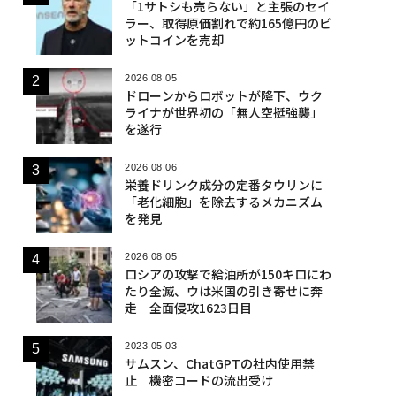
「1サトシも売らない」と主張のセイ
ラー、取得原価割れで約165億円のビ
ットコインを売却
2026.08.05
ドローンからロボットが降下、ウク
ライナが世界初の「無人空挺強襲」
を遂行
2026.08.06
栄養ドリンク成分の定番タウリンに
「老化細胞」を除去するメカニズム
を発見
2026.08.05
ロシアの攻撃で給油所が150キロにわ
たり全滅、ウは米国の引き寄せに奔
走 全面侵攻1623日目
2023.05.03
サムスン、ChatGPTの社内使用禁
止 機密コードの流出受け