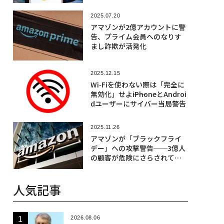
2025.07.20
アマゾンが2億アカウントに警
告、プライム会員へのなりす
まし詐欺が活発化
2025.12.15
Wi‑Fiを使わない際は「完全に
無効化」せよ――iPhoneとAndroi
dユーザーにサイバー当局警告
2025.11.26
アマゾンが「ブラックフライ
デー」への攻撃警告──3億人
の顧客が危険にさらされてい
る
人気記事
2026.08.06