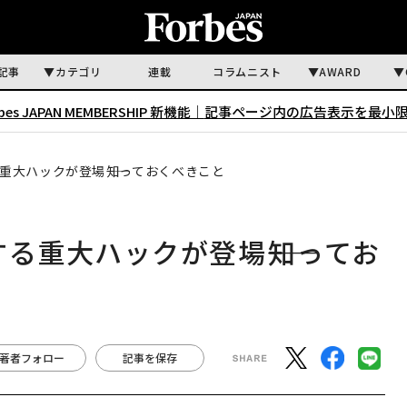
記事
カテゴリ
連載
コラムニスト
AWARD
rbes JAPAN MEMBERSHIP 新機能｜
記事ページ内の広告表示を最小
る重大ハックが登場――知っておくべきこと
する重大ハックが登場――知ってお
著者フォロー
記事を保存