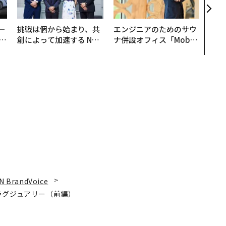
（前
─
挑戦は個から始まり、共
エンジニアのためのサウ
E
創によって加速する NOR
ナ併設オフィス「Mobiu
QAIN JAPAN 特別座談会
s Park」がオープン──
タマディックが健康経営
を徹底する理由
N BrandVoice
ラグジュアリー（前編）