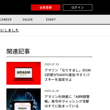
会員登録
ログイン
CAREER
SALON
EVENT
限にしました
関連記事
2025.07.31
アマゾン「なりすまし」のSM
S詐欺が5000％増加 今すぐパ
スキーを設定せよ
2025.11.29
アマゾン利用者に「48時間警
報」発令中――フィッシング攻撃
はすでに始まっている