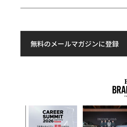
無料のメールマガジンに登録
、未来を再定
年企業BAT
ークレスな未