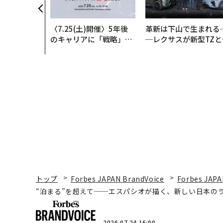
〈7.25(土)開催〉5年後
革新は下山で生まれる
のキャリアに「戦略」は
─レクサスが新型TZと
あるか。トップエグゼク
Sに込めた「DISCOVE
ティブのキャリアに触れ
R」の哲学
る1日│CAREER SUMMI
T 2026
トップ
Forbes JAPAN BrandVoice
Forbes JAPA
“泊まる”を超えて──エスパシオが描く、新しい日本の
2026.07.24 16:00