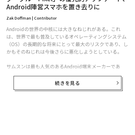
Android陣営スマホを置き去りに
Zak Doffman | Contributor
Androidの世界の中核には大きなねじれがある。これ
翻訳＝酒匂寛
は、世界で最も普及しているオペレーティングシステム
（OS）の長期的な将来にとって最大のリスクであり、し
かもそのねじれは今後さらに悪化しようとしている。
2026年9月号発売中
サムスンは最も人気のあるAndroid端末メーカーであ
り、販売されるAndroidスマートフォンの3台に1台はGal
最新号の購入はこちらから
axyだ。その次にXiaomi、Vivo、Oppoが続く。Pixelは
続きを見る
販売ランキングの上位には
まったく姿を見せず
、多くの
メンバーシップに登録する
市場でシェアは1桁台前半にとどまっている。
それでも、最優先されるのはPixelだ。Androidの新バー
ジョンはまずPixelに提供される。新しいセキュリティ機
能、プライバシー機能、AI機能も、まずPixel向けに提供
関連記事
される。毎月のセキュリティアップデートやゼロデイ脆