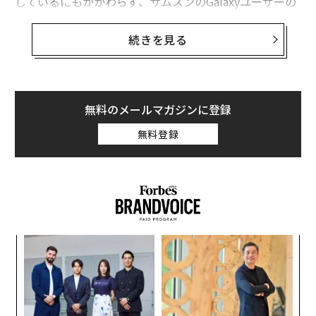
しているにもかかわらず、サムスンのGalaxyユーザーの
大半には、こうした修正がまだ届いていない。
続きを見る
グーグルは、
CVE-2025-48633
および
CVE-2025-48572
に
ついて、「限定的かつ標的を絞った形で悪用されている
可能性がある」と確認している。これらの攻撃は、「追
加の実行権限を必要とせず」に、標的となるスマートフ
無料のメールマガジンに登録
ォンに対して「リモートからのサービス拒否（DoS）攻
無料登録
撃」を実現し得るものだとされる。
サムスン
は、グーグルの警告から数時間以内に、自社に
よる修正を用意していることを認めた。また、世界中の
ユーザーが依存しているハードウェアおよびソフトウェ
アシステムに存在するゼロデイを研究するグーグルの
な
Project Zero
によって開示された、別の3件の脆弱性につ
術
いても修正を行った。
た
〜
ア
織
う