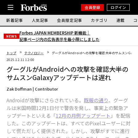
会員登録
ログイン
新着記事
人気記事
会員限定記事
カテゴリ
連載
コ
Forbes JAPAN MEMBERSHIP 新機能｜
NEWS
記事ページ内の広告表示を最小限にしました
トップ
テクノロジー
グーグルがAndroidへの攻撃を確認――大半のサムスンGal
2025.12.11 12:00
グーグルがAndroidへの攻撃を確認――大半の
サムスンGalaxyアップデートは遅れ
Zak Doffman | Contributor
Androidが攻撃にさらされている。
既報の通り
、グーグ
ルは米国時間12月1日付で警告を発し、事実上の緊急ア
ップデートといえる「
12月の月例アップデート
」を配信
した。このアップデートは、すべてのPixelユーザーに対
して慌ただしく提供された。しかし、攻撃がすでに進行