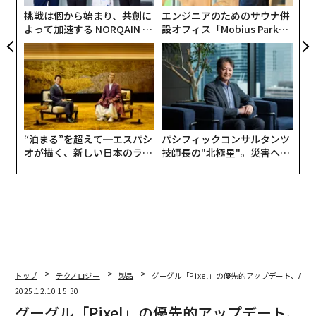
T
挑戦は個から始まり、共創に
エンジニアのためのサウナ併
よって加速する NORQAIN JA
設オフィス「Mobius Park」
PAN 特別座談会
がオープン──タマディック
が健康経営を徹底する理由
“泊まる”を超えて─エスパシ
パシフィックコンサルタンツ
オが描く、新しい日本のラグ
技師長の"北極星"。災害への
ジュアリー（中編）
無力感を乗り越え見つけた、
防災一筋20年の答え
トップ
テクノロジー
製品
グーグル「Pixel」の優先的アップデート、And
2025.12.10 15:30
グーグル「Pixel」の優先的アップデート、