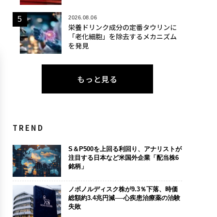
2026.08.06
栄養ドリンク成分の定番タウリンに
「老化細胞」を除去するメカニズム
を発見
もっと見る
TREND
S＆P500を上回る利回り、アナリストが
注目する日本など米国外企業「配当株6
銘柄」
ノボノルディスク株が9.3％下落、時価
総額約3.4兆円減──心疾患治療薬の治験
失敗