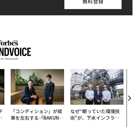
無料登録
“泊
スパ
日本
（前
テ
「コンディション」が成
なぜ“眠っていた環境技
レ
果を左右する――「BAKUN
術”が、下水インフラを
世
E」のTENTIALが支える
変えたのか──産総研×
「挑戦者の明日」
月島JFEアクアソリュー
ションの10年