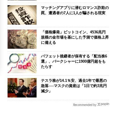
マッチングアプリに潜むロマンス詐欺の
罠、遭遇者の7人に1人が騙される現実
「価格爆発」ビットコイン、4536兆円
規模の金市場を基にした予測で価格上昇
に備える
バフェット後継者が保有する「配当株6
選」、バークシャーに1900億円超をも
たらす
テスラ株が14.1％安、過去1年で最悪の
急落──マスクの資産は「1日で約3兆円
減少」
Recommended by