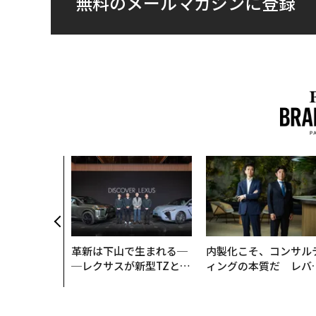
無料のメールマガジンに登録
革新は下山で生まれる─
内製化こそ、コンサル
─レクサスが新型TZとE
ィングの本質だ レバ
Sに込めた「DISCOVE
ジーズが実践する、次
R」の哲学
代ファームの全貌