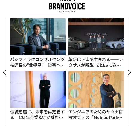
さらに良い点は、低コストのETFを使えば、国際分散投
資を容易にポートフォリオへ組み込めることである。本
稿では、2026年以降に米国株への依存度を下げるのに役
〈7
立つ、人気の高いETF5本を詳しく見ていく。
ャ
ト
〜
リア
金
UM
個
ェ
パシフィックコンサルタンツ
革新は下山で生まれる──レ
技師長の"北極星"。災害への
クサスが新型TZとESに込め
無力感を乗り越え見つけた、
た「DISCOVER」の哲学
防災一筋20年の答え
伝統を礎に、未来を再定義す
エンジニアのためのサウナ併
る 125年企業BATが挑むス
設オフィス「Mobius Park」
モークレスな未来
がオープン──タマディック
が健康経営を徹底する理由