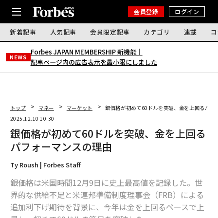
会員登録
ログイン
新着記事
人気記事
会員限定記事
カテゴリ
連載
コ
Forbes JAPAN MEMBERSHIP 新機能｜
NEWS
記事ページ内の広告表示を最小限にしました
トップ
マネー
マーケット
銀価格が初めて60ドルを突破、金を上回るパフ
2025.12.10 10:30
銀価格が初めて60ドルを突破、金を上回る
パフォーマンスの理由
Ty Roush | Forbes Staff
銀価格は米国時間12月9日に史上最高値を記録した。世
界的な供給不足と米連邦準備制度理事会（FRB）による
追加利下げ期待を背景に、今年は金を上回るペースで上