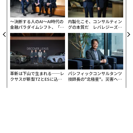
る
モ
〜決断する人のAI〜AI時代の
内製化こそ、コンサルティン
金融パラダイムシフト、「超
グの本質だ レバレジーズが
個別化」の核心 【MUFG×ウ
実践する、次世代ファームの
ェルスナビ×PwC】
全貌
革新は下山で生まれる──レ
パシフィックコンサルタンツ
クサスが新型TZとESに込め
技師長の"北極星"。災害への
た「DISCOVER」の哲学
無力感を乗り越え見つけた、
防災一筋20年の答え