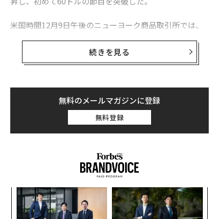
昇し、初めて60ドルの節目を突破した。
米国時間12月9日午後のニューヨーク商品取引所では、
銀スポットが過去24時間で約4％上昇し、トロイオンス
当たり約60.82ドルとなり、銀先物は4％以上上昇して約
続きを見る
61ドルとなった。日中の高値では61.06ドルを記録して
いる。
銀価格の最近の急騰は、トレーダーがFRBによる米国時
無料のメールマガジンに登録
間12月10日の0.25ポイントの利下げ確率を87％と見込ん
無料登録
でいることが背景にある。CMEの
FedWatchツール
によ
ると、これにより政策金利は3.5％から3.75％の間に引き
下げられる見通しだ。貴金属価格の上昇は、利下げと米
ドル安と
しばしば連動する
。
ア
の
た
伝