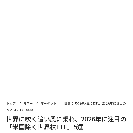
投資するなら金か銀か？ 両金属の特徴を知って賢く運用しよう
プラチナ市場、供給不足から余剰へ転換で価格上昇に終止符か
金価格の未来、中国と台湾間の火種はどう影響をおよぼすか
FRB/米連邦準備制度理事会
貴金属/宝石
銀/シルバー
タグ：
利下げ
advertisement
トップ
マネー
マーケット
世界に吹く追い風に乗れ、2026年に注目の「米
2025.12.16 10:30
世界に吹く追い風に乗れ、2026年に注目の
「米国除く世界株ETF」5選