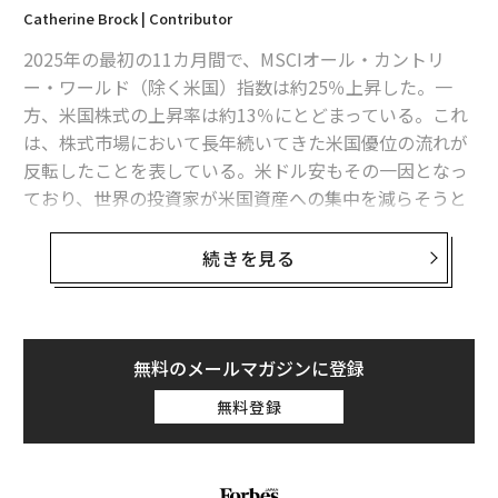
Catherine Brock | Contributor
2025年の最初の11カ月間で、MSCIオール・カントリ
ー・ワールド（除く米国）指数は約25％上昇した。一
方、米国株式の上昇率は約13％にとどまっている。これ
は、株式市場において長年続いてきた米国優位の流れが
反転したことを表している。米ドル安もその一因となっ
ており、世界の投資家が米国資産への集中を減らそうと
動いている。
続きを見る
世界の株式は、単なるモメンタム以上の強みを持つ。そ
のバリュエーションは、テクノロジーやAI分野を含めて
も、概して米国株より低い。ASMLやサムスン電子とい
った国際的な企業は、企業によるAI導入の増加によって
無料のメールマガジンに登録
恩恵を受ける立場にあるが、パランティアやインテルと
無料登録
いった米国株と比べると、より魅力的な価格水準にあ
る。