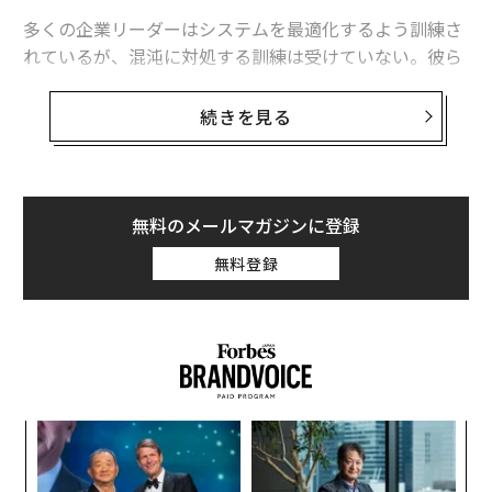
多くの企業リーダーはシステムを最適化するよう訓練さ
れているが、混沌に対処する訓練は受けていない。彼ら
の世界は予測、KPI、取締役会によって構築されてい
る。しかし現実が計画から逸脱すると—真の危機では常
続きを見る
にそうなるのだが—これらの構造は脆くなる。市場が崩
壊し、サプライヤーが消え、地政学的衝撃が一夜にして
生産を停止させるとき、予測など意味をなさない。その
ような瞬間、リーダーシップは戦略資料に依存するので
無料のメールマガジンに登録
はなく、マインドセットにかかっている。
無料登録
そのマインドセットこそ、私が
危機対応者マインドセッ
トと呼ぶものだ。これは軍の特殊作戦での経験、そして
後に世界最大級のメーカーでの企業危機介入から生まれ
たものである。これこそが、複雑な状況で立ち止まって
しまう経営者と、明確さを持ってそれを乗り越える経営
ナ併
“
者との違いだ。
k」
オ
ック
ジ
革