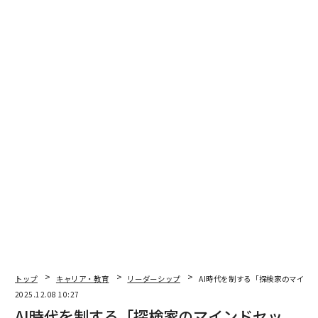
数年前、ある大手欧州メーカーに私が派遣されたとき、
一次サプライヤーが一夜にして破産した。OEMの生産ラ
インは数時間後に停止する寸前だった。現場で何が見つ
かったか？サプライヤーを訪問したことのないマネージ
ャーたち。混乱に備えて訓練していない危機対応チー
ム。すぐに機能しなくなったコミュニケーション計画。
私たちは36時間で工具を移動し、労働力を再交渉し、他
の場所で緊急生産を開始する必要があった。その作業を
救ったのは計画ではなく、マインドセット、スピード、
そして即興する意欲だった。
西洋の時間の罠
西洋のリーダーシップ文化における大きな欠陥は、短期
的な成果への執着だ。週次KPI、四半期目標、年末ボー
ナス。思考は圧縮され、反応的で、危険なほど楽観的
トップ
キャリア・教育
リーダーシップ
AI時代を制する「探検家のマイン
だ。一方、私たちの敵対者—国家主体、戦略的競争相
2025.12.08 10:27
手、さらには市場の破壊者—は長期戦を戦っている。彼
AI時代を制する「探検家のマインドセッ