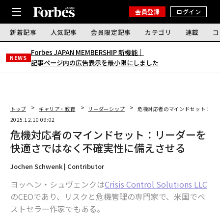
会員登録
ログイン
新着記事
人気記事
会員限定記事
カテゴリ
連載
コ
Forbes JAPAN MEMBERSHIP 新機能｜
NEWS
記事ページ内の広告表示を最小限にしました
トップ
キャリア・教育
リーダーシップ
危機対応者のマインドセット：リ
2025.12.10 09:02
危機対応者のマインドセット：リーダーを
快適さではなく不確実性に備えさせる
Jochen Schwenk | Contributor
ヨッヘン・シュヴェンクは
Crisis Control Solutions LLC
のCEOであり、リスクと危機管理の専門家で、米国でベ
ストセラー作家でもある。