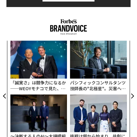
のシナリオを構築していれば節約できた時間だ。彼らが
これがAI導入のパラドックスである。リーダーたちはテ
平和を望んだことは間違いではなかった。しかし、最良
クノロジーを購入するが、その価値を引き出すために必
のケースだけを計画したことは間違いだった。
要なマインドセットは購入しない。彼らは不確実性から
学ぶ手助けとしてではなく、不確実性を減らすことをAI
現場の教訓：象牙の塔からリードするな
に期待する。彼らが本当に必要としているのはコンパス
私が管理してきたあらゆる危機—崩壊したサプライヤー
ナ併
“
（羅針盤）なのに、ロードマップを求めている。
k」
オ
から地政学的混乱まで—で一つの教訓が繰り返される：
ック
ジ
象牙の塔からリードするな。混沌のある場所に行け。あ
現在、実質的な進歩を遂げている企業には一つの共通点
革
由
なたのチームと共に座れ。状況を直接見ろ。フィルタリ
ク
がある。私が「探検家のマインドセット」と呼ぶものを
た「
ングされたダッシュボードではなく、現場で決断しろ。
持って運営していることだ。彼らは不確実性を排除する
「誠実さ」は競争力になるか
パシフィックコンサルタンツ
ものではなく、マッピングするものとして扱う。AIを単
──WEOYモナコで見た、く
技師長の"北極星"。災害への
リーダーシップはヒーローを演じることではない。あな
なる自動化ではなく、発見のためのツールとして捉えて
ら寿司の経営哲学
無力感を乗り越え見つけた、
たはイーサン・ハントではなく、これは映画ではない。
いる。そして、実装速度よりも学習速度の方が重要だと
防災一筋20年の答え
しかしシステムが崩壊したとき、あなたは本物の戦いを
理解している。
する必要がある—なぜならそれは現実だからだ。あなた
の会社のために戦え。あなたのチームのために戦え。生
この1年間で数十人の経営幹部と会話する中で、私は見
き残りのために戦え。
慣れたパターンに気づいた。組織は興奮から始まり、パ
〜決断する人のAI〜大規模組
挑戦は個から始まり、共創に