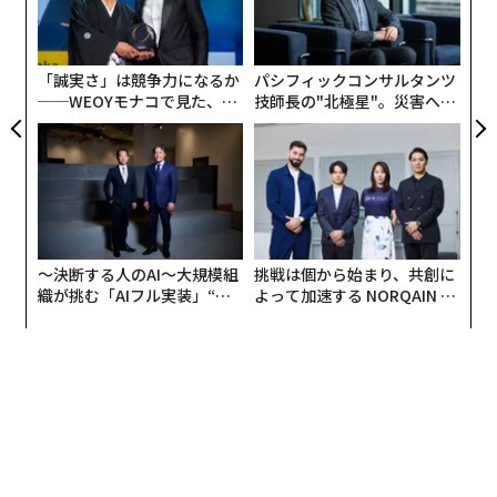
快適さが脆さを生む
由
ク
た「
正直に言おう：多くのリーダーは真の逆境を味わったこ
とがない。彼らは圧力の下で人生を左右する決断をした
「誠実さ」は競争力になるか
パシフィックコンサルタンツ
ことがない。彼らは本当の意味で「泥を食らう」経験を
──WEOYモナコで見た、く
技師長の"北極星"。災害への
ら寿司の経営哲学
無力感を乗り越え見つけた、
していない。代わりに、彼らは空調の効いた会議室か
防災一筋20年の答え
ら、現代ビジネスを特徴づける混沌から隔離された状態
でリードしている。彼らは不快感を避け、難しい問題を
外注し、予測可能性を重視したプロセスに依存してい
る。
〜決断する人のAI〜大規模組
挑戦は個から始まり、共創に
しかし、レジリエンスは快適さの中では構築されない。
織が挑む「AIフル実装」“使
よって加速する NORQAIN JA
う”企業から“動く”企業へ【N
PAN 特別座談会
それは摩擦の中で鍛えられるものだ。次のサプライチェ
TTドコモビジネス×PwC】
ーン崩壊、サイバー攻撃、あるいは世論の反発に備えた
いリーダーは、自分の安全圏から出る必要がある。リー
ダーシップは理論的なものではない。それは実践的であ
り、感情的なものだ。それは表計算ソフトではなく、現
場で構築される。