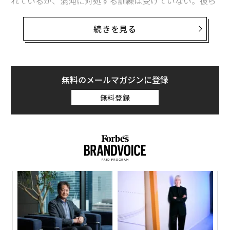
れているが、混沌に対処する訓練は受けていない。彼ら
の世界は予測、KPI、取締役会によって構築されてい
る。しかし現実が計画から逸脱すると—真の危機では常
続きを見る
にそうなるのだが—これらの構造は脆くなる。市場が崩
壊し、サプライヤーが消え、地政学的衝撃が一夜にして
生産を停止させるとき、予測など意味をなさない。その
ような瞬間、リーダーシップは戦略資料に依存するので
無料のメールマガジンに登録
はなく、マインドセットにかかっている。
無料登録
そのマインドセットこそ、私が
危機対応者マインドセッ
トと呼ぶものだ。これは軍の特殊作戦での経験、そして
後に世界最大級のメーカーでの企業危機介入から生まれ
たものである。これこそが、複雑な状況で立ち止まって
しまう経営者と、明確さを持ってそれを乗り越える経営
ア
者との違いだ。
の
た
快適さが脆さを生む
〜
織
う
正直に言おう：多くのリーダーは真の逆境を味わったこ