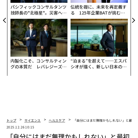
T
とがない。彼らは圧力の下で人生を左右する決断をした
パシフィックコンサルタンツ
伝統を礎に、未来を再定義す
ことがない。彼らは本当の意味で「泥を食らう」経験を
技師長の"北極星"。災害への
る 125年企業BATが挑むス
無力感を乗り越え見つけた、
モークレスな未来
していない。代わりに、彼らは空調の効いた会議室か
防災一筋20年の答え
ら、現代ビジネスを特徴づける混沌から隔離された状態
でリードしている。彼らは不快感を避け、難しい問題を
外注し、予測可能性を重視したプロセスに依存してい
る。
内製化こそ、コンサルティン
“泊まる”を超えて──エスパ
しかし、レジリエンスは快適さの中では構築されない。
グの本質だ レバレジーズが
シオが描く、新しい日本のラ
実践する、次世代ファームの
グジュアリー（前編）
それは摩擦の中で鍛えられるものだ。次のサプライチェ
全貌
ーン崩壊、サイバー攻撃、あるいは世論の反発に備えた
いリーダーは、自分の安全圏から出る必要がある。リー
ダーシップは理論的なものではない。それは実践的であ
り、感情的なものだ。それは表計算ソフトではなく、現
場で構築される。
トップ
サイエンス
ヘルスケア
「自分にはまだ無理かもしれない」と最初
数年前、ある大手欧州メーカーに私が派遣されたとき、
2025.12.26 10:15
一次サプライヤーが一夜にして破産した。OEMの生産ラ
「自分にはまだ無理かもしれない」と最初