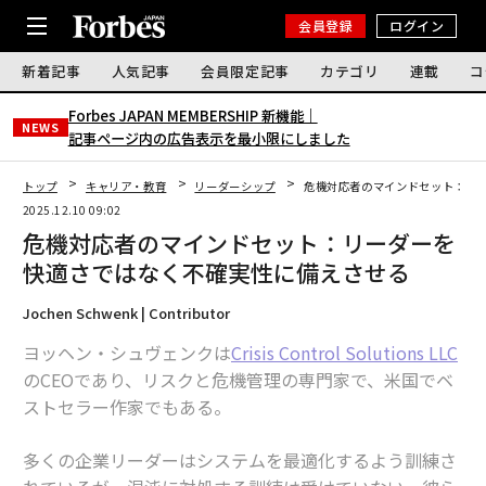
会員登録
ログイン
新着記事
人気記事
会員限定記事
カテゴリ
連載
コ
Forbes JAPAN MEMBERSHIP 新機能｜
NEWS
記事ページ内の広告表示を最小限にしました
トップ
キャリア・教育
リーダーシップ
危機対応者のマインドセット：リ
2025.12.10 09:02
危機対応者のマインドセット：リーダーを
快適さではなく不確実性に備えさせる
Jochen Schwenk | Contributor
ヨッヘン・シュヴェンクは
Crisis Control Solutions LLC
のCEOであり、リスクと危機管理の専門家で、米国でベ
ストセラー作家でもある。
多くの企業リーダーはシステムを最適化するよう訓練さ