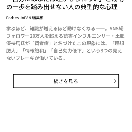
インは数時間後に停止する寸前だった。現場で何が見つ
の一歩を踏み出せない人の典型的な心理
かったか？サプライヤーを訪問したことのないマネージ
Forbes JAPAN 編集部
ャーたち。混乱に備えて訓練していない危機対応チー
ム。すぐに機能しなくなったコミュニケーション計画。
学ぶほど、知識が増えるほど動けなくなる——。SNS総
私たちは36時間で工具を移動し、労働力を再交渉し、他
フォロワー20万人を超える読書インフルエンサー・土肥
の場所で緊急生産を開始する必要があった。その作業を
優扶馬氏が「賢者病」と名づけたこの現象には、「理想
救ったのは計画ではなく、マインドセット、スピード、
肥大」「情報飽和」「自己効力低下」という3つの見え
そして即興する意欲だった。
ないブレーキが働いている。
西洋の時間の罠
今回は、そのひとつである「自己効力低下ブレーキ」に
焦点を当てる。準備は整っている。やることも決まって
続きを見る
西洋のリーダーシップ文化における大きな欠陥は、短期
いる。それなのに、応募ボタンを押す直前で手が止ま
的な成果への執着だ。週次KPI、四半期目標、年末ボー
る。「自分には無理かもしれない」という声が、最後の
ナス。思考は圧縮され、反応的で、危険なほど楽観的
一歩を阻む。この感覚はどこから来るのか。心理学が解
だ。一方、私たちの敵対者—国家主体、戦略的競争相
き明かす、行動を阻むメカニズムと処方箋を、
手、さらには市場の破壊者—は長期戦を戦っている。彼
『賢者病 考えすぎて動けないがなくなる本』
(サンマー
らは数十年、世代、システムで考える。
ク出版)から一部抜粋、再構成してお届けする。