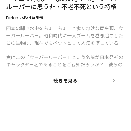
する。それでも、恐竜を絶滅させた隕石の衝突ほどでは
ルーパーに思う非・不老不死という特権
ない。
Forbes JAPAN 編集部
それでも、もし衝突が起これば被害は甚大だ。火球は数
四本の脚で水中をちょこちょこと歩く奇妙な両生類、ウ
十キロメートル規模に広がり、陸地に衝突した場合、衝
ーパールーパー。昭和時代に一大ブームを巻き起こした
突角度や地質にもよるが直径15〜25キロメートル、深さ
この生物は、現在でもペットとして人気を博している。
数キロメートルのクレーターが形成されると推定され
る。衝撃波による高圧力は数百キロメートル範囲の建造
実はこの「ウーパールーパー」という名前が日本発祥の
物を破壊し、強烈な熱放射によって広範囲で火災が発生
キャラクター名であることをご存知だろうか？ 彼らの
する可能性が高い。
正式名称は「メキシコサンショウウオ」である。ウーパ
ールーパーという呼称は日本でしか通用しないのだ。
続きを見る
海洋に落下した場合は、海盆規模の大津波を引き起こ
す。発生地点付近では波高が50〜100メートルに達し、
一生エラ呼吸の「ネオテニー」
遠方の沿岸部にも壊滅的な波が押し寄せる。地形によっ
ては、津波が数十キロメートル内陸まで浸水するケース
そんな彼らは「アホロートル」とも呼ばれる。これはメ
も考えられる。
キシコサンショウウオを含む、トラフサンショウウオ科
の総称だ。
気候への影響も深刻ではあるが、「大量絶滅レベル」ま