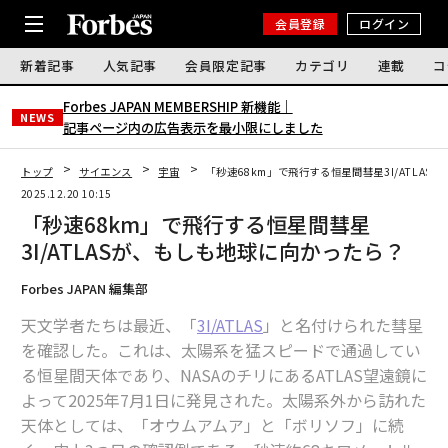
会員登録
ログイン
新着記事
人気記事
会員限定記事
カテゴリ
連載
コ
Forbes JAPAN MEMBERSHIP 新機能｜
NEWS
記事ページ内の広告表示を最小限にしました
トップ
サイエンス
宇宙
「秒速68km」で飛行する恒星間彗星3I/ATLA
2025.12.20 10:15
「秒速68km」で飛行する恒星間彗星
3I/ATLASが、もしも地球に向かったら？
Forbes JAPAN 編集部
天文学者たちは最近、「
3I/ATLAS
」と名付けられた彗星
を確認した。これは、太陽系を猛スピードで通過してい
る恒星間天体であり、NASAのチリにあるATLAS望遠鏡に
よって2025年7月1日に発見された。太陽系外から訪れた
天体としては、「オウムアムア」と「ボリソフ」に続