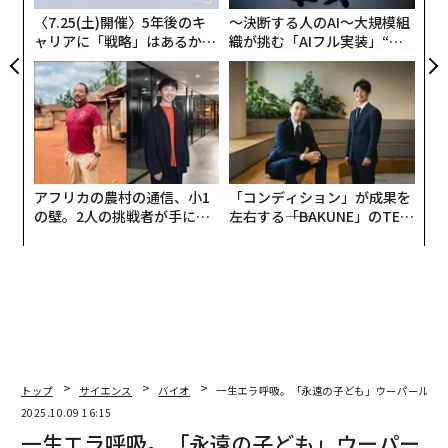
る
〈7.25(土)開催〉5年後のキ
〜決断する人のAI〜大規模組
ャリアに「戦略」はあるか。
織が挑む「AIフル実装」“使
トップエグゼクティブのキャ
う”企業から“動く”企業へ【N
リアに触れる1日│CAREER S
TTドコモビジネス×PwC】
UMMIT 2026
Wonderful Engineering
この彗星の氷の核は
アフリカの農村の通信、小1
「コンディション」が成果を
およそ直径1キロメートルと推定されており、ガスや塵
の壁。2人の挑戦者が手にし
左右する――「BAKUNE」のTEN
が広がるコマ（Coma）を含めると全体の幅は5キロメー
た「次なる武器」
TIALが支える「挑戦者の明
日」
トル
を超える。そのサイズは、もし地球に衝突すれば「地域
的」から「半球規模」の被害をもたらすほどだ。もし非
対称なガス放出や重力の影響など、予期せぬ要因で軌道
が変わり地球に向かうことになれば、その速度は恐ろし
いものになる。秒速60〜80キロメートルという衝突速度
トップ
サイエンス
バイオ
一生エラ呼吸。「永遠の子ども」ウーパールー
で、放出されるエネルギーはおよそ 5×10²⁰〜2.5×10²¹
2025.10.09 16:15
ジュール、つまりTNT換算で12万〜60万メガトンに相当
一生エラ呼吸。「永遠の子ども」ウーパー