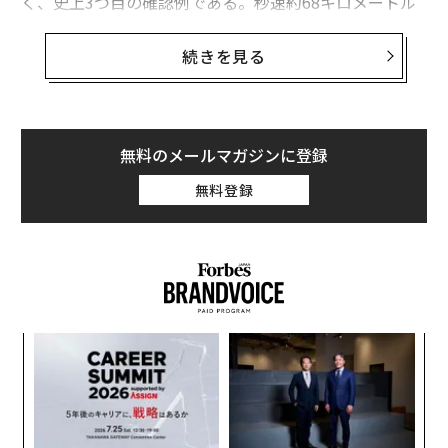
く、史上3つ目の確認例である。秒速約68キロメートル
という驚異的な速さで飛行する3I/ATLASは、単に速いだ
けでなく、太陽よりも古く、おそらく約70億年前に誕生
続きを見る
した「化石」のような天体だと考えられている。
幸い、現在の軌道上では地球への脅威はない。火星と地
球の軌道の間を安全に通過し、10月29日に太陽へ最接近
無料のメールマガジンに登録
したのち、再び星々の間の空間へと飛び去る予定だ。と
無料登録
はいえ、「もし軌道が変わって地球に向かったら？」と
考えると少しゾッとする。要するに、それはただごとじ
ゃすまない、ということだ。
ナ併
“
k」
オ
ック
ジ
「
由
3
C