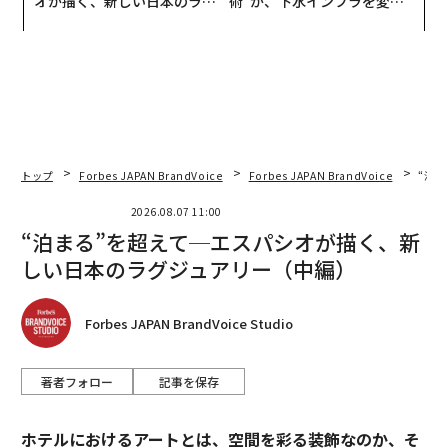
オが描く、新しい日本のラグ
術”が、下水インフラを変え
ジュアリー（中編）
たのか──産総研×月島JFE
アクアソリューションの10年
トップ
Forbes JAPAN BrandVoice
Forbes JAPAN BrandVoice
“泊
2026.08.07 11:00
“泊まる”を超えて─エスパシオが描く、新
しい日本のラグジュアリー（中編）
Forbes JAPAN BrandVoice Studio
著者フォロー
記事を保存