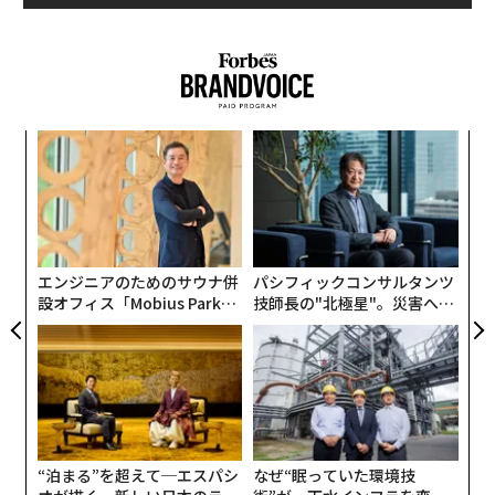
るか
挑
、く
よっ
PA
ア
の
た
エンジニアのためのサウナ併
パシフィックコンサルタンツ
設オフィス「Mobius Park」
技師長の"北極星"。災害への
がオープン──タマディック
無力感を乗り越え見つけた、
が健康経営を徹底する理由
防災一筋20年の答え
“泊まる”を超えて─エスパシ
なぜ“眠っていた環境技