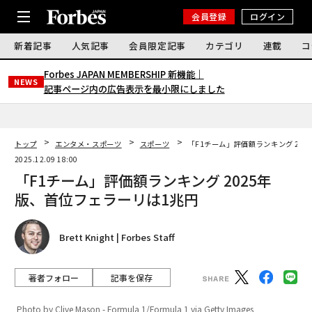
会員登録
ログイン
新着記事
人気記事
会員限定記事
カテゴリ
連載
コ
Forbes JAPAN MEMBERSHIP 新機能｜
NEWS
記事ページ内の広告表示を最小限にしました
トップ
エンタメ・スポーツ
スポーツ
「F1チーム」評価額ランキング 20
2025.12.09 18:00
「F1チーム」評価額ランキング 2025年
版、首位フェラーリは1兆円
Brett Knight | Forbes Staff
著者フォロー
記事を保存
Photo by Clive Mason - Formula 1/Formula 1 via Getty Images