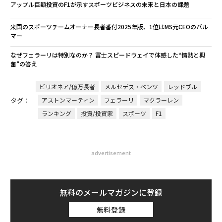
アップル巨額投資のF1が示すスポーツビジネスの未来と日本の課題
米国のスポーツチームオーナー長者番付2025年版、1位はMS元CEOのバル
マー
なぜフェラーリは特別なのか？ 富士スピードウェイで体感した“情熱と興
奮”の答え
ビリオネア/億万長者
メルセデス・ベンツ
レッドブル
タグ：
アストンマーティン
フェラーリ
マクラーレン
ランキング
投資/投資家
スポーツ
F1
advertisement
無料のメールマガジンに登録
無料登録