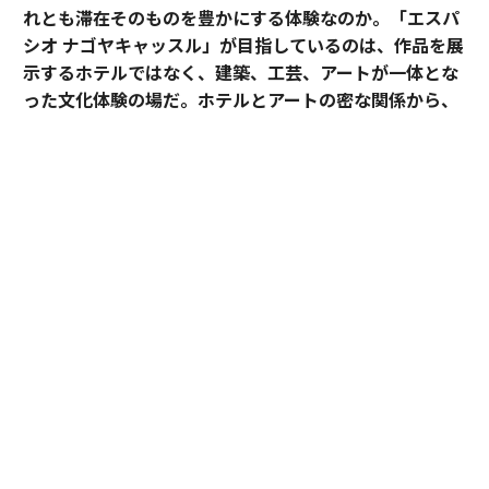
ホテルにおけるアートとは、空間を彩る装飾なのか、そ
れとも滞在そのものを豊かにする体験なのか。「エスパ
シオ ナゴヤキャッスル」が目指しているのは、作品を展
示するホテルではなく、建築、工芸、アートが一体とな
った文化体験の場だ。ホテルとアートの密な関係から、
日本ならではのラグジュアリーの可能性を探る。
「エスパシオ」にアートが必要な理由
ホテルやオフィス、商業施設のパブリックスペースにア
ートピースが置かれることは、もはや珍しくない。空間
に彩りを添え、訪れる人の目を楽しませる。そんな役割
を担う作品も少なくないだろう。
だが、「エスパシオ ナゴヤキャッスル」におけるアート
や工芸作品は少し意味合いが異なる。館内に展示されて
いる作品は、総勢約50人の作家による400点以上。多く
が建築の設計段階から設置場所が想定され、空間ととも