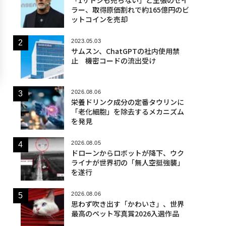
ラー、取得原価割れで約165億円のビ
ットコインを売却
2023.05.03
サムスン、ChatGPTの社内使用禁
止 機密コードの流出受け
2026.08.06
栄養ドリンク成分の定番タウリンに
「老化細胞」を除去するメカニズム
を発見
2026.08.05
ドローンからロボットが降下、ウク
ライナが世界初の「無人空挺強襲」
を遂行
2026.08.06
思わず吹き出す「かわいさ」、世界
最高のペット写真賞2026入選作品