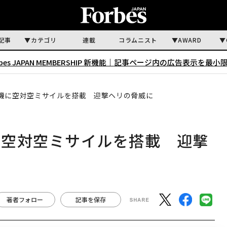
記事
カテゴリ
連載
コラムニスト
AWARD
rbes JAPAN MEMBERSHIP 新機能｜
記事ページ内の広告表示を最小
機に空対空ミサイルを搭載 迎撃ヘリの脅威に
に空対空ミサイルを搭載 迎撃
著者フォロー
記事を保存