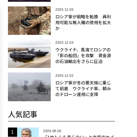
2025.12.05
ロシア軍が戦略を転換 再利
用可能な無人機の使用を拡大
か
2025.12.04
ウクライナ、黒海でロシアの
「影の船団」を攻撃 資金源
の石油輸出をさらに圧迫
2025.12.02
ロシア軍が冬の悪天候に乗じ
て前進 ウクライナ軍、頼み
のドローン運用に支障
人気記事
2026.08.06
「1サトシも売らない」と主張のセイ