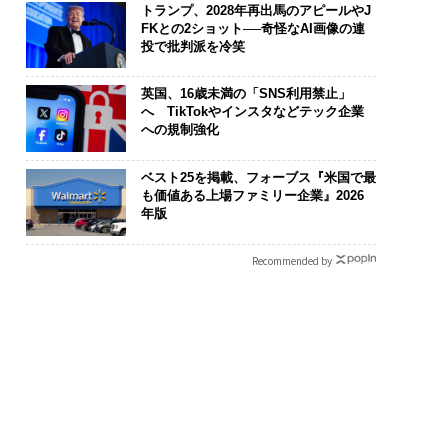
トランプ、2028年再出馬のアピールやJ
FKとの2ショット──奇怪なAI画像の連
投で批判派を冷笑
英国、16歳未満の「SNS利用禁止」
へ TikTokやインスタなどテック企業
への規制強化
ベスト25を掲載、フォーブス『米国で最
も価値ある上場ファミリー企業』2026
年版
Recommended by