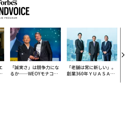
伝統
義す
が挑
来
エ
「誠実さ」は競争力にな
「老舗は常に新しい」。
い
るか──WEOYモナコで
創業360年ＹＵＡＳＡと
見た、くら寿司の経営哲
カクシンCEO田尻望が語
学
る、AIを超える人の価値