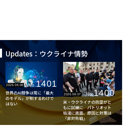
Updates：ウクライナ情勢
1401
No.
2026.08.08
1400
世界のAI競争は常に「最大
No.
2026.08.07
のモデル」が制するわけで
米・ウクライナの防空がと
はない
もに試練に パトリオット
枯渇に直面、原因と対策は
「非対称戦」