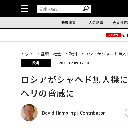
新着記事
人気記事
会員限定
Fo
NEWS
トップ
経済・社会
欧州
ロシアがシャヘド無人
欧州
2025.12.09 12:30
ロシアがシャヘド無人機
ヘリの脅威に
David Hambling | Contributor