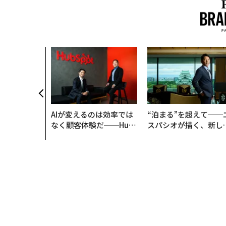
AIが変えるのは効率では
“泊まる”を超えて──
なく顧客体験だ──Hub
スパシオが描く、新し
Spot Japanが語る「Gr
日本のラグジュアリー
ow Better」な組織のつ
（前編）
くり方