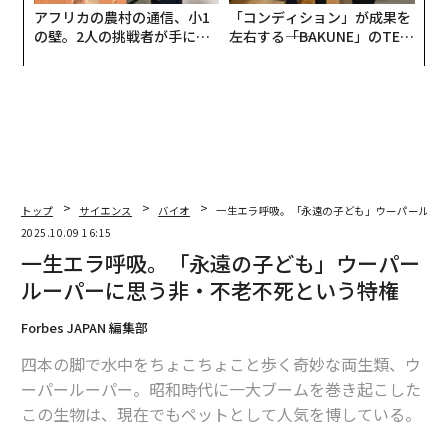
アフリカの農村の通信、小1
「コンディション」が成果を
の壁。2人の挑戦者が手にし
左右する――「BAKUNE」のTEN
た「次なる武器」
TIALが支える「挑戦者の明
日」
トップ
サイエンス
バイオ
一生エラ呼吸。「永遠の子ども」ウーパールー
2025.10.09 16:15
一生エラ呼吸。「永遠の子ども」ウーパー
ルーパーに思う非・不老不死という特権
Forbes JAPAN 編集部
四本の脚で水中をちょこちょこと歩く奇妙な両生類、ウ
ーパールーパー。昭和時代に一大ブームを巻き起こした
この生物は、現在でもペットとして人気を博している。