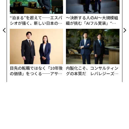
トル語（アステカ文明で用いられていた語）で「水の怪
顧客
物」などを意味する、仰々しい名称なのだ。更にアホロ
pa
な
ートルはアステカの神話にも関連している。火と稲妻の
“泊まる”を超えて──エスパ
〜決断する人のAI〜大規模組
神ショロトルは自らの死を拒み、様々な動物に変身し、
シオが描く、新しい日本のラ
織が挑む「AIフル実装」“使
グジュアリー（前編）
う”企業から“動く”企業へ【N
最終的にアホロートルに化けたのだ（ちなみにその後、
TTドコモビジネス×PwC】
彼は捕まって生贄にされたそうだ）。間抜けな響きとは
裏腹に、アホロートルには偉大で壮大な歴史が刻まれて
いるのである。
ところで、そんなアホロートルの生態にはユニークな特
目先の転職ではなく「10年後
内製化こそ、コンサルティン
徴がある。図らずも、彼らは「ロートル」になることが
の価値」をつくる──アサイ
グの本質だ レバレジーズが
ンの長期伴走型支援とは
実践する、次世代ファームの
できないのだ。
全貌
ネオテニー（幼形成熟）という言葉がある。個体として
大人でありながら、子どもの器官や性質を残す生態のこ
とだ。