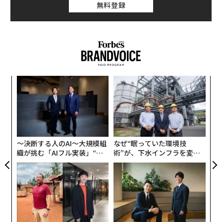
無料登録
伝
る
モ
革
ク
た「
〜決断する人のAI〜大規模組
なぜ“眠っていた環境技
織が挑む「AIフル実装」“使
術”が、下水インフラを変え
う”企業から“動く”企業へ【N
たのか──産総研×月島JFE
TTドコモビジネス×PwC】
アクアソリューションの10年