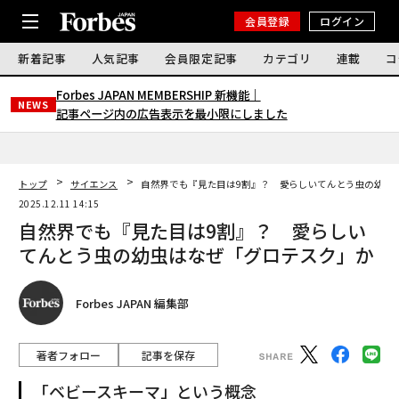
会員登録
ログイン
新着記事
人気記事
会員限定記事
カテゴリ
連載
コ
Forbes JAPAN MEMBERSHIP 新機能｜
NEWS
記事ページ内の広告表示を最小限にしました
トップ
サイエンス
自然界でも『見た目は9割』？ 愛らしいてんとう虫の幼虫
2025.12.11 14:15
自然界でも『見た目は9割』？ 愛らしい
てんとう虫の幼虫はなぜ「グロテスク」か
Forbes JAPAN 編集部
著者フォロー
記事を保存
「ベビースキーマ」という概念