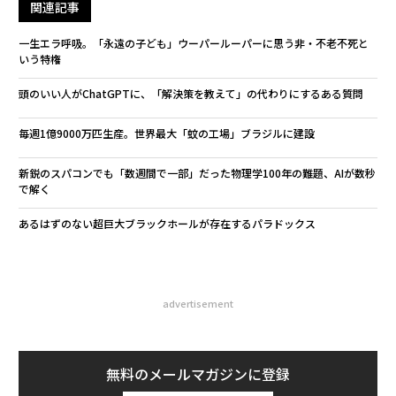
関連記事
一生エラ呼吸。「永遠の子ども」ウーパールーパーに思う非・不老不死と
いう特権
頭のいい人がChatGPTに、「解決策を教えて」の代わりにするある質問
毎週1億9000万匹生産。世界最大「蚊の工場」ブラジルに建設
新鋭のスパコンでも「数週間で一部」だった物理学100年の難題、AIが数秒
で解く
あるはずのない超巨大ブラックホールが存在するパラドックス
advertisement
無料のメールマガジンに登録