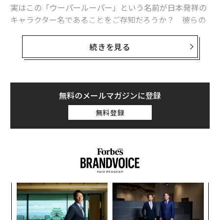
実はこの「ウーパールーパー」という名前が日本発祥の
キャラクター名であることをご存知だろうか？ 彼らの
正式名称は「メキシコサンショウウオ」である。ウーパ
ールーパーという呼称は日本でしか通用しないのだ。
続きを見る
一生エラ呼吸の「ネオテニー」
そんな彼らは「アホロートル」とも呼ばれる。これはメ
無料のメールマガジンに登録
キシコサンショウウオを含む、トラフサンショウウオ科
の総称だ。
無料登録
日本人からしてみれば、「アホロートル」という名称は
ひどい罵倒であるように感じられる。「アホ」で「ロー
トル（中国語で年寄り・老人の意）」とは、救いようが
ない。さながら、無能なベテラン社員に対する蔑称のよ
うだ。
挑
よっ
PA
しかしこれは完全な誤解である。アホロートルとはナワ
A