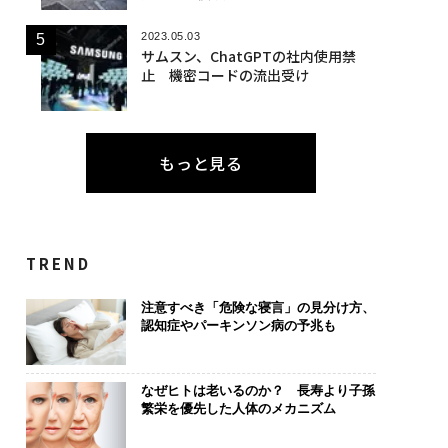
2023.05.03
サムスン、ChatGPTの社内使用禁
止 機密コードの流出受け
もっと見る
TREND
注意すべき「危険な寝言」の見分け方、
認知症やパーキンソン病の予兆も
なぜヒトは老いるのか？ 長寿より子孫
繁栄を優先した人体のメカニズム