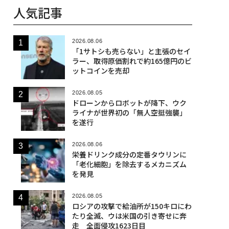
人気記事
2026.08.06
「1サトシも売らない」と主張のセイ
ラー、取得原価割れで約165億円のビ
ットコインを売却
2026.08.05
ドローンからロボットが降下、ウク
ライナが世界初の「無人空挺強襲」
を遂行
2026.08.06
栄養ドリンク成分の定番タウリンに
「老化細胞」を除去するメカニズム
を発見
2026.08.05
ロシアの攻撃で給油所が150キロにわ
たり全滅、ウは米国の引き寄せに奔
走 全面侵攻1623日目