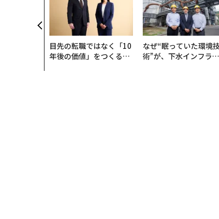
目先の転職ではなく「10
なぜ“眠っていた環境
年後の価値」をつくる─
術”が、下水インフラ
─アサインの長期伴走型
変えたのか──産総研
支援とは
月島JFEアクアソリュ
ションの10年
トップ
サイエンス
ヘルスケア
「努力家」と「
ヘルスケア
2025.12.24 10:15