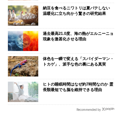
納豆を食べるニワトリは夏バテしない
温暖化に立ち向かう驚きの研究結果
過去最高21.0度、海の熱がエルニーニョ
現象を激甚化させる理由
体色を一瞬で変える「スパイダーマン・
トカゲ」、派手な色の裏にある真実
ヒトの睡眠時間はなぜ約7時間なのか 霊
長類最短でも脳を維持できる理由
Recommended by