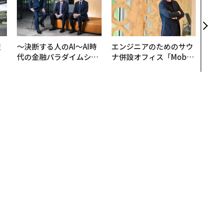
創業
カク
る、
技
〜決断する人のAI〜AI時
エンジニアのためのサウ
を
代の金融パラダイムシフ
ナ併設オフィス「Mobiu
×
ト、「超個別化」の核心
s Park」がオープン──
ー
【MUFG×ウェルスナビ
タマディックが健康経営
×PwC】
を徹底する理由
決められない人」は紙一重という心理学的な理由