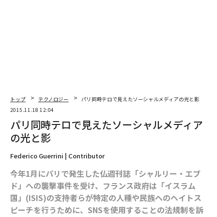
文＝キャスリーン・チャイコフスキー（Forbes）/ 翻訳編集＝上田裕
資
2026年9月号発売中
最新号の購入はこちらから
トップ
テクノロジー
パリ同時テロで見えたソーシャルメディアの光と影
メンバーシップに登録する
2015.11.18 12:04
パリ同時テロで見えたソーシャルメディア
の光と影
Federico Guerrini | Contributor
関連記事
今年1月にパリで発生した仏週刊誌「シャルリー・エブ
ド」への襲撃事件を受け、フランス政府は「イスラム
パリ同時テロで見えたソーシャルメディアの光と影
国」(ISIS)の支持者らが特定の人種や民族へのヘイトス
フェイスブック ニュースアプリ「Notify」で70メディアと連携
ピーチを行うために、SNSを使用することの法規制を訴