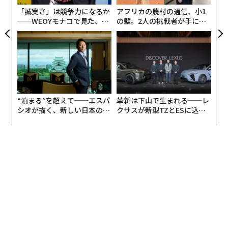
が
「誠実さ」は競争力になるか
アフリカの農村の通信、小1
──WEOYモナコで見た、く
の壁。2人の挑戦者が手にし
ら寿司の経営哲学
た「次なる武器」
“泊まる”を超えて──エスパ
革新は下山で生まれる──レ
シオが描く、新しい日本のラ
クサスが新型TZとESに込め
グジュアリー（前編）
た「DISCOVER」の哲学