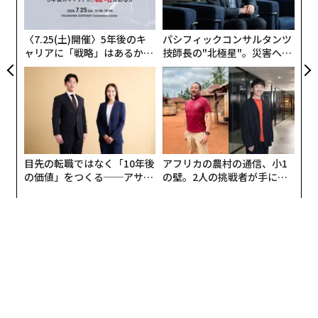
術
た
ア
〈7.25(土)開催〉5年後のキ
パシフィックコンサルタンツ
ャリアに「戦略」はあるか。
技師長の"北極星"。災害への
トップエグゼクティブのキャ
無力感を乗り越え見つけた、
リアに触れる1日│CAREER S
防災一筋20年の答え
UMMIT 2026
目先の転職ではなく「10年後
アフリカの農村の通信、小1
の価値」をつくる──アサイ
の壁。2人の挑戦者が手にし
ンの長期伴走型支援とは
た「次なる武器」