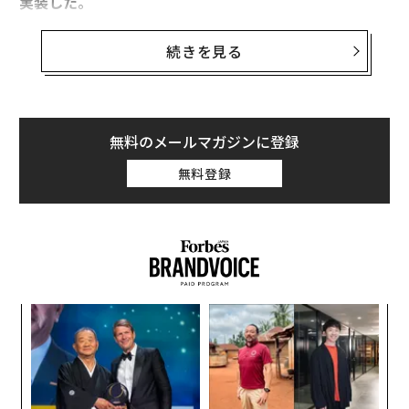
実装した。
その機能の名は「リプレイ」。アプリ上で受け取っ
続きを見る
た“消える写真”や動画のリプレイ（二次再生）が有料で
可能になる。同社が9月15日のブログの投稿で発表し
た。
無料のメールマガジンに登録
金額は3回分で99セント。Snapchatにアプリ内課金が導
無料登録
入されるのはこれが初めてだ。Snapchatでは以前から1
日1回無料でリプレイ権を与えていたが、課金すること
でその回数が増やせることになる。
な
術
た
エ
ア
設オ
が