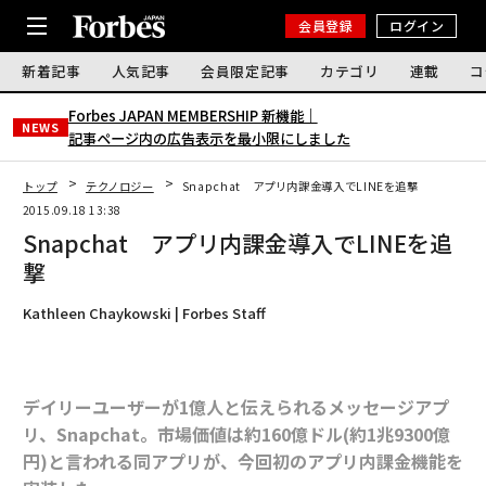
会員登録
ログイン
新着記事
人気記事
会員限定記事
カテゴリ
連載
コ
Forbes JAPAN MEMBERSHIP 新機能｜
NEWS
記事ページ内の広告表示を最小限にしました
トップ
テクノロジー
Snapchat アプリ内課金導入でLINEを追撃
2015.09.18 13:38
Snapchat アプリ内課金導入でLINEを追
撃
Kathleen Chaykowski | Forbes Staff
デイリーユーザーが1億人と伝えられるメッセージアプ
リ、Snapchat。市場価値は約160億ドル(約1兆9300億
円)と言われる同アプリが、今回初のアプリ内課金機能を