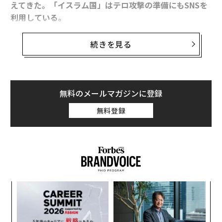
えてきた。
「イスラム国」
はテロ攻撃の準備にもSNSを
欧州で爆発する「スタートアップ支援」 出資額は年間1.2兆円
利用している。
更新：パリ同時テロ 実行犯はPS4を通信に利用か
続きを見る
同国のアルレム・デジール欧州問題担当相は、暴力を助
「宇宙太陽光発電」の最新7動向 三菱重工はワイヤレス送電に成功
長するようなメッセージの拡散に利用された場合、フェ
イスブックやツイッターに責任を負わせる国際的な法的
タグ：
X/Twitter
フォード
リプレイ
枠組みの導入を提案している。
無料のメールマガジンに登録
無料登録
advertisement
一方で、11月13日にパリで起きた同時テロ攻撃は、被害
者の家族や地元民らにとって、SNSがどれほど有効なコ
ミュニケーション手段になり得るかを浮き彫りにした。
“
オ
ジ
な