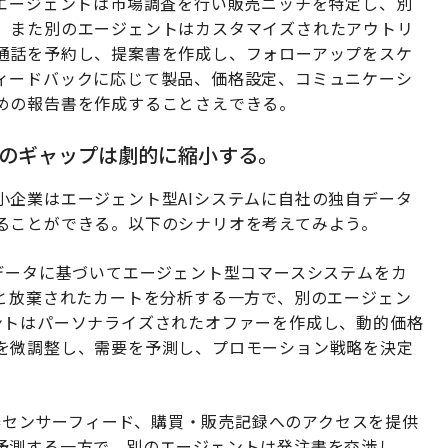
Iエージェントは市場調査を行い販売ニッチを特定し、別
、また別のエージェントはカスタマイズされたアウトリ
通話を予約し、提案書を作成し、フォローアップをスケ
ィードバックに応じて製品、価格設定、コミュニケーシ
めの報告書を作成することさえできる。
スのギャップは劇的に縮小する。
小企業はエージェント型AIシステムに自社の独自データ
ることができる。以下のシナリオを考えてみよう。
データに基づいてエージェント型コマースシステムをカ
向と放棄されたカートを分析する一方で、別のエージェン
ントはパーソナライズされたオファーを作成し、動的価格
を微調整し、需要を予測し、プロモーション戦略を決定
機器センサーフィード、購買・販売記録へのアクセスを提供
予測する一方で、別のエージェントは発注書を交渉し、