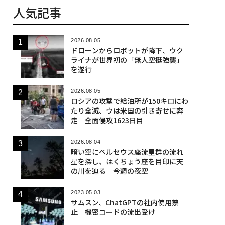
人気記事
2026.08.05
ドローンからロボットが降下、ウク
ライナが世界初の「無人空挺強襲」
を遂行
2026.08.05
ロシアの攻撃で給油所が150キロにわ
たり全滅、ウは米国の引き寄せに奔
走 全面侵攻1623日目
2026.08.04
暗い空にペルセウス座流星群の流れ
星を探し、はくちょう座を目印に天
の川を辿る 今週の夜空
2023.05.03
サムスン、ChatGPTの社内使用禁
止 機密コードの流出受け