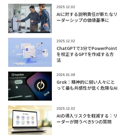
2025.12.02
AIに対する説明責任が新たなリ
ーダーシップの価値基準に
2025.12.02
ChatGPTで3分でPowerPoint
を校正するGPTを作成する方
法
2026.01.08
Grok：精神的に弱い人々にと
って最も共感性が低く危険なAI
2025.12.02
AIの導入リスクを軽減する：リ
ーダーが問うべき5つの質問