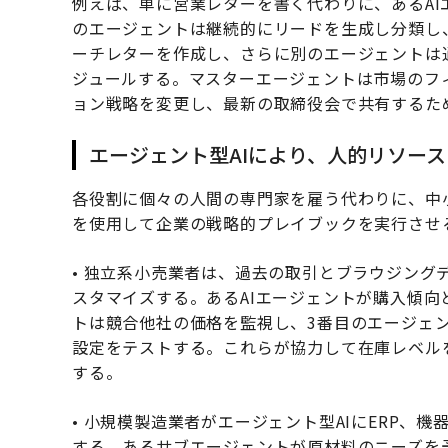
例えば、単に営業レターを書く代わりに、あるA
のエージェントは継続的にリードを生成し分類し
ーチレターを作成し、さらに別のエージェントは
ジュールする。マスターエージェントは市場のフ
ョン戦略を変更し、最新の取締役会で共有するた
エージェント型AIにより、人的リソー
各役割に個々の人間の専門家を雇う代わりに、中
を使用して企業の戦略的プレイブックを実行させ
• 独立系小売業者は、過去の取引とブラウジング
スタマイズする。あるAIエージェントが購入傾
トは競合他社の価格を監視し、3番目のエージェ
設定をテストする。これらが協力して在庫レベル
する。
• 小規模製造業者がエージェント型AIにERP、
する。あるサブエージェントが原材料のニーズを