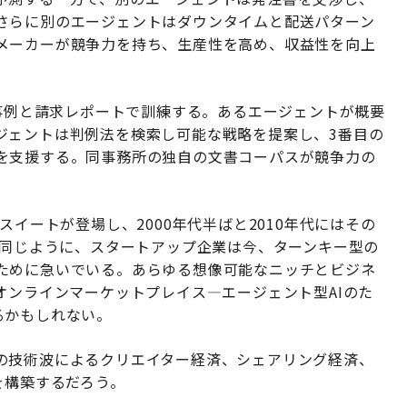
さらに別のエージェントはダウンタイムと配送パターン
メーカーが競争力を持ち、生産性を高め、収益性を向上
の事例と請求レポートで訓練する。あるエージェントが概要
ジェントは判例法を検索し可能な戦略を提案し、3番目の
を支援する。同事務所の独自の文書コーパスが競争力の
スイートが登場し、2000年代半ばと2010年代にはその
と同じように、スタートアップ企業は今、ターンキー型の
ために急いでいる。あらゆる想像可能なニッチとビジネ
オンラインマーケットプレイス—エージェント型AIのた
するかもしれない。
の技術波によるクリエイター経済、シェアリング経済、
を構築するだろう。