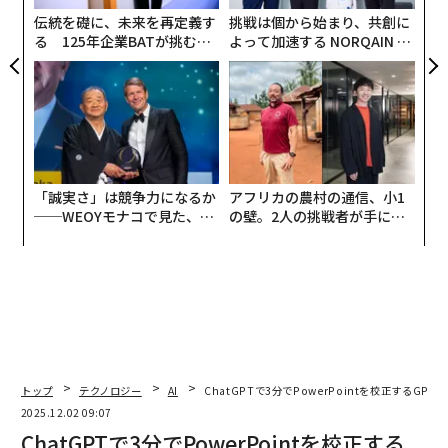
リア
伝統を礎に、未来を再定義す
挑戦は個から始まり、共創に
UM
この瞬間が新たな現実を捉えています：テクノロジーは
る 125年企業BATが挑むス
よって加速する NORQAIN JA
モークレスな未来
PAN 特別座談会
完璧に実行されるかもしれませんが、誰もその影響に対
して責任を持たなければ、リーダーシップは失敗しま
す。小さなミスから企業の崩壊まで、AIは今や仕事のあ
らゆる層に触れています：
従業員がチャットボットにクライアントへのメールを作
「誠実さ」は競争力になるか
アフリカの農村の通信、小1
成させ、それが静かに取引を台無しにする。
──WEOYモナコで見た、く
の壁。2人の挑戦者が手にし
ら寿司の経営哲学
た「次なる武器」
銀行の融資アルゴリズムが適格な借り手を拒否し、規制
当局の介入を招く。
マーケティングチームが自動生成したキャンペーンが自
社の顧客を怒らせる。
トップ
テクノロジー
AI
ChatGPTで3分でPowerPointを校正するGP
AIはあらゆる場所に存在しています—受信トレイ、取締
2025.12.02 09:07
役会、そして貸借対照表に。そしてリスクはイノベーシ
ChatGPTで3分でPowerPointを校正する