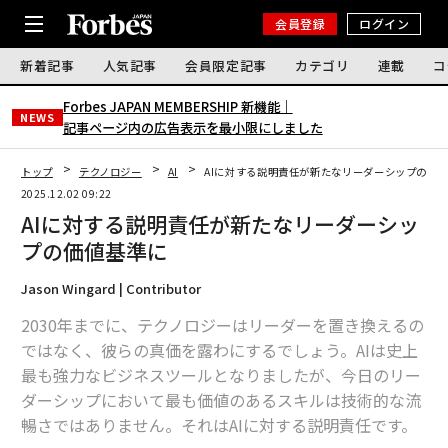
会員登録
ログイン
新着記事
人気記事
会員限定記事
カテゴリ
連載
コ
Forbes JAPAN MEMBERSHIP 新機能｜
NEWS
記事ページ内の広告表示を最小限にしました
トップ
テクノロジー
AI
AIに対する説明責任が新たなリーダーシップの価
2025.12.02 09:22
AIに対する説明責任が新たなリーダーシッ
プの価値基準に
Jason Wingard | Contributor
2030年までに、テクノロジーはリーダーを置き換えるの
ではなく、彼らの真価を露わにするでしょう。AIは史上
最も強力なビジネスツールとなりましたが、今日のリー
ダーシップにおいて最も価値のあるスキルは技術的な流
暢さではありません。それはAIに対する説明責任です。