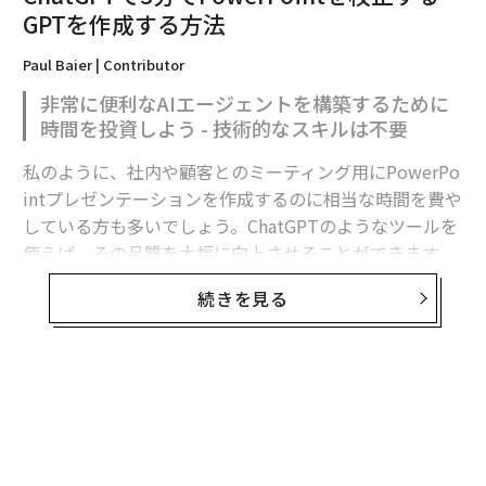
ョンよりも速く広がります。
GPTを作成する方法
なぜ今なのか
Paul Baier | Contributor
非常に便利なAIエージェントを構築するために
AIはかつてイノベーションの象徴でした—効率性の未
時間を投資しよう - 技術的なスキルは不要
来。2023年までに、それは
流暢さ
を要求するようになり
ました—リーダーはそれを理解し、戦略的に展開する必
私のように、社内や顧客とのミーティング用にPowerPo
要がありました。
intプレゼンテーションを作成するのに相当な時間を費や
している方も多いでしょう。ChatGPTのようなツールを
今日、それは説明責任を要求しています—なぜなら、自
使えば、その品質を大幅に向上させることができます。
動化されたすべての決定が今や財務的、評判的、そして
この記事では、OpenAIのChatGPTのGPT機能を使って、
道徳的な重みを持つからです。
続きを見る
再利用可能なミニソフトウェアプログラム—つまり「AI
エージェント」—を作成する方法を説明します。技術的
あなたのAIが弁解できない決定をしたらどうなるでしょ
なスキルは一切必要ありません。私はこのGPTを週に
うか？
3〜4回使用しています。
あなたの取締役会はすべてのアルゴリズムの結果を人間
の名前まで遡ることができますか？
ChatGPTユーザーの99%がGPTをまだ作成したことがな
あなたの会社は説明責任をコストとして扱っていますか
いなら、これを最初の一歩にしましょう。目標は、Pow
—それとも資本として？