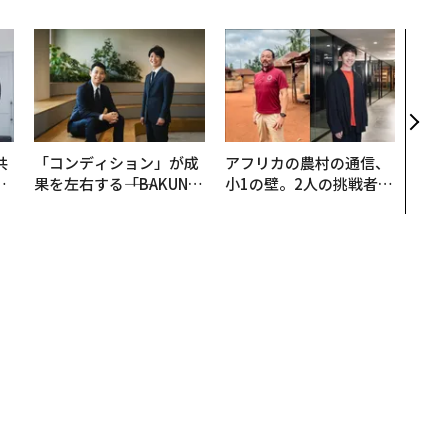
〜決
模組
装」
く”
ビジ
共
「コンディション」が成
アフリカの農村の通信、
OR
果を左右する――「BAKUN
小1の壁。2人の挑戦者が
会
E」のTENTIALが支える
手にした「次なる武器」
「挑戦者の明日」