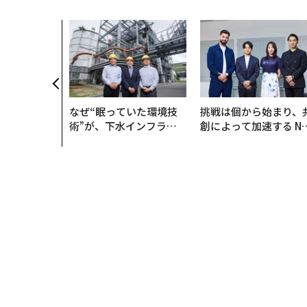
なぜ“眠っていた環境技
挑戦は個から始まり、
術”が、下水インフラを
創によって加速する N
変えたのか──産総研×
QAIN JAPAN 特別座談
月島JFEアクアソリュー
ションの10年