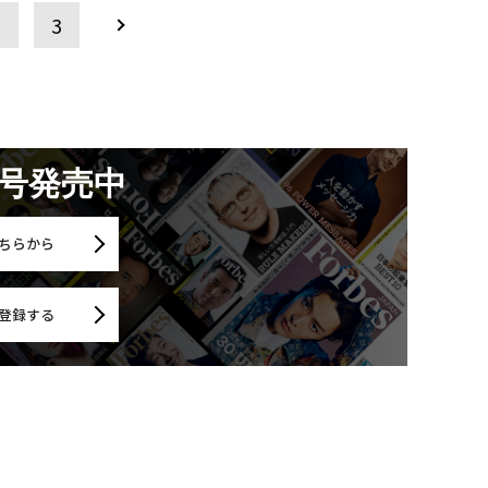
2
3
月号発売中
ちらから
登録する