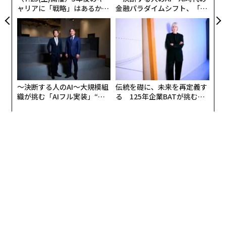
ャリアに「戦略」はあるか。
金融パラダイムシフト、「超
物語は、単なる事実を「意味のある出来事」に変える力
トップエグゼクティブのキャ
個別化」の核心 【MUFG×ウ
リアに触れる1日│CAREER S
ェルスナビ×PwC】
を持っているからです。
UMMIT 2026
この記事の最初の問いかけを見て、「22文字で物語なん
て作れるの？」と思われたかもしれません。
〜決断する人のAI〜大規模組
伝統を礎に、未来を再定義す
でも人間は言葉を見ると、その裏のイメージを組み合わ
織が挑む「AIフル実装」“使
る 125年企業BATが挑むス
せて頭の中でイメージや物語を感じます。
う”企業から“動く”企業へ【N
モークレスな未来
TTドコモビジネス×PwC】
したがって、言葉をうまく組み合わせることで、短い言
葉でも「物語」のある文章を作れるのです。
たとえば、一房198円のバナナについて説明する文があ
ったとします。
「フィリピン産バナナ 198円」