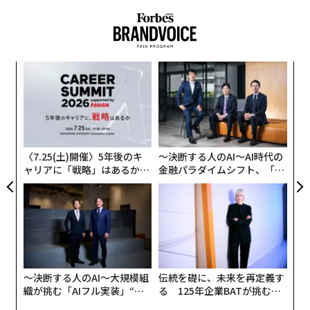
小1
エ
にし
設オ
が
内
が
グ
実
全
〈7.25(土)開催〉5年後のキ
〜決断する人のAI〜AI時代の
ャリアに「戦略」はあるか。
金融パラダイムシフト、「超
トップエグゼクティブのキャ
個別化」の核心 【MUFG×ウ
リアに触れる1日│CAREER S
ェルスナビ×PwC】
UMMIT 2026
〜決断する人のAI〜大規模組
伝統を礎に、未来を再定義す
織が挑む「AIフル実装」“使
る 125年企業BATが挑むス
う”企業から“動く”企業へ【N
モークレスな未来