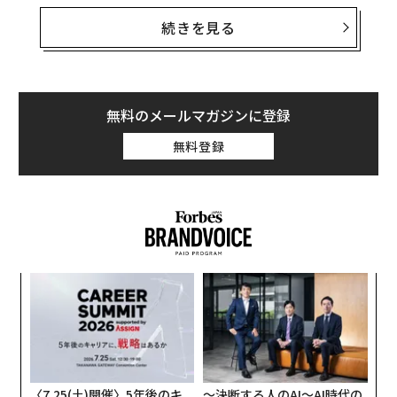
系化した武政秀明氏の著書
『22文字で、ふつうの「ちくわ」をトレンドにしてくだ
続きを見る
さい』
（サンマーク出版）から、短い言葉で「物語」を作る技
術を一部抜粋、再構成してお届けする。
無料のメールマガジンに登録
日常から「物語」を作り込む
無料登録
「新発売」より「10年かけて開発した新商品」のほう
が、興味をそそられます。
「輸入雑貨」より「仕入れ担当が旅先で出会った職人さ
んの手作り雑貨」のほうがどこかひかれます。
小1
エ
にし
設オ
日常で出会う言葉の中で、なぜか心に残るものがありま
が
内
が
す。その中には大抵「物語」があります。「物語」の中
グ
には、人の思いや時間の流れがあります。それは人の心
実
を動かします。
全
〈7.25(土)開催〉5年後のキ
〜決断する人のAI〜AI時代の