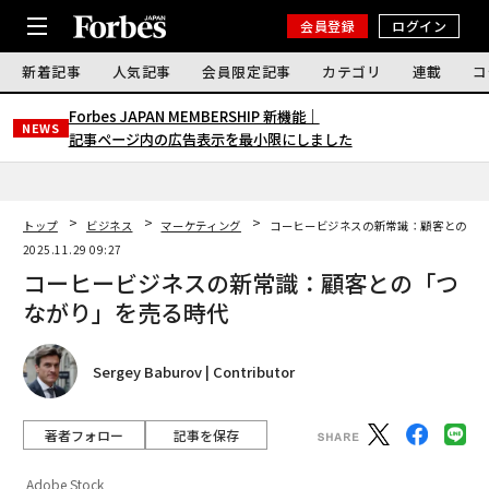
会員登録
ログイン
新着記事
人気記事
会員限定記事
カテゴリ
連載
コ
Forbes JAPAN MEMBERSHIP 新機能｜
NEWS
記事ページ内の広告表示を最小限にしました
トップ
ビジネス
マーケティング
コーヒービジネスの新常識：顧客との「
2025.11.29 09:27
コーヒービジネスの新常識：顧客との「つ
ながり」を売る時代
Sergey Baburov | Contributor
著者フォロー
記事を保存
Adobe Stock