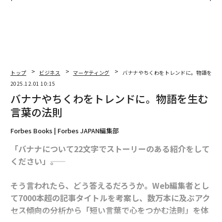
TTドコモビジネス×PwC】
トップ
ビジネス
マーケティング
バナナやちくわをトレンドに。物語を生
2025.12.01 10:15
バナナやちくわをトレンドに。物語を生む
言葉の法則
Forbes Books | Forbes JAPAN編集部
「バナナについて22文字でストーリーのある紹介をして
ください」――。
そう言われたら、どう答えるだろうか。Web編集者とし
て7000本超の記事タイトルを考案し、数万本に及ぶアク
セス傾向の分析から「短い言葉で心をつかむ法則」を体