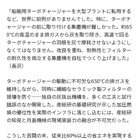
「船舶用ターボチャージャーを大型プラントに転用する
など、世界に前例がありませんでした。特に、ターボチ
ャージャーの前に取り付ける集塵機が難しかった。約65
0℃の高温のまま排ガスから灰を取り除き、高速で回る
ターボチャージャーの羽根を灰で摩耗させないようにし
なくてはなりません。改良を重ね、耐熱性とフィルター
の耐久性を両立する集塵機を自社でつくり上げました」
（長沢）
ターボチャージャーの駆動に不可欠な650℃の排ガスを
維持しながら、同時に繊細なセラミック製フィルターの
損壊を防ぐ──独自の灰抜出機構を、多くの工夫と試行
錯誤のなか開発した。産総研の基礎研究が示した加圧燃
焼の優位性を実際のインフラに落とし込むには、産総研
の知見と月島機械の現場実装力の融合が不可欠だった。
こうした苦闘の末、従来比60%以上の省エネを実現する