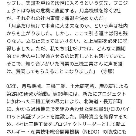
ップし、実証を重ねる段階に入ろうという矢先、プロジ
ェクトは存続の危機に直面する。月島機械を除く2社
が、それぞれの社内事情で撤退を決めたのだ。
「月島だけ続けて本当に大丈夫なのか、という声は社内
からも上がりました。しかし、ここで引き返せば何も残
らない。立ち止まってはいけない、と上層部を必死に説
得しました。ただ、私たち1社だけでは、どんなに画期
的でも世の中に浸透させるのは難しいとも感じていた。
そこで、知り合いがいた同業の三機工業さんに声を掛
け、賛同してもらえることになりました」（寺腰）
05年、月島機械、三機工業、土木研究所、産総研による
第2期の研究が始動。翌06年には、新たにプロジェクト
に加わった三機工業の尽力により、北海道・長万部町
に、炉から過給機までを組み合わせた処理量5t/日のパイ
ロット実証プラントを建設した。開発資金を確保するた
め、4社は三機工業をプロジェクトリーダーとして新エ
ネルギー・産業技術総合開発機構（NEDO）の助成にも