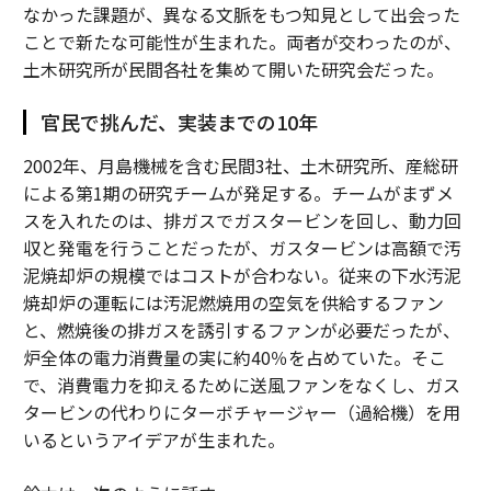
なかった課題が、異なる文脈をもつ知見として出会った
ことで新たな可能性が生まれた。両者が交わったのが、
土木研究所が民間各社を集めて開いた研究会だった。
官民で挑んだ、実装までの10年
2002年、月島機械を含む民間3社、土木研究所、産総研
による第1期の研究チームが発足する。チームがまずメ
スを入れたのは、排ガスでガスタービンを回し、動力回
収と発電を行うことだったが、ガスタービンは高額で汚
泥焼却炉の規模ではコストが合わない。従来の下水汚泥
焼却炉の運転には汚泥燃焼用の空気を供給するファン
と、燃焼後の排ガスを誘引するファンが必要だったが、
炉全体の電力消費量の実に約40％を占めていた。そこ
で、消費電力を抑えるために送風ファンをなくし、ガス
タービンの代わりにターボチャージャー（過給機）を用
いるというアイデアが生まれた。