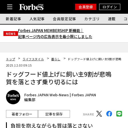
会員登録
ログイン
新着記事
人気記事
会員限定記事
カテゴリ
連載
コ
Forbes JAPAN MEMBERSHIP 新機能｜
NEWS
記事ページ内の広告表示を最小限にしました
トップ
ライフスタイル
暮らし
ドッグフード値上げに飼い主9割が悲鳴 質
2025.12.03 09:15
ドッグフード値上げに飼い主9割が悲鳴
質を落とさず乗り切るには
Forbes JAPAN Web-News | Forbes JAPAN
編集部
著者フォロー
記事を保存
負担を抱えながらも質は落とさない