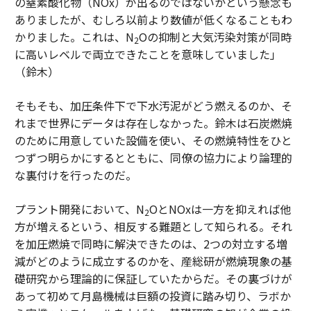
の窒素酸化物（NOx）が出るのではないかという懸念も
ありましたが、むしろ以前より数値が低くなることもわ
かりました。これは、N
Oの抑制と大気汚染対策が同時
2
に高いレベルで両立できたことを意味していました」
（鈴木）
そもそも、加圧条件下で下水汚泥がどう燃えるのか、そ
れまで世界にデータは存在しなかった。鈴木は石炭燃焼
のために用意していた設備を使い、その燃焼特性をひと
つずつ明らかにするとともに、同僚の協力により論理的
な裏付けを行ったのだ。
プラント開発において、N
OとNOxは一方を抑えれば他
2
方が増えるという、相反する難題として知られる。それ
を加圧燃焼で同時に解決できたのは、2つの対立する増
減がどのように成立するのかを、産総研が燃焼現象の基
礎研究から理論的に保証していたからだ。その裏づけが
あって初めて月島機械は巨額の投資に踏み切り、ラボか