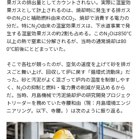
果ガスの排出量としてカウントされない。実際に温室効
果ガスとして計上されるのは、焼却時に発生する排ガス
中のN
Oと補助燃料由来のCO
、焼却で消費する電力の
2
2
分だ。特にN
O由来の温室効果ガスは、下水道事業で発
2
生する温室効果ガスの約2割も占める。このN
Oは850℃
2
以上の熱で窒素に分解されるが、当時の通常焼却は80
0℃前後にとどまっていた。
そこで各社が競ったのが、空気の速度を上げて砂を排ガ
スごと舞い上げ、回収して炉に戻す「循環式流動床」だ
った。砂と汚泥がよく混ざって炉内の温度を制御しやす
く、N
Oの抑制と燃料・電力費の削減が見込めるから
2
だ。当時、月島機械で汚泥焼却炉の研究開発プロジェク
トリーダーを務めていた寺腰和由（現：月島環境エンジ
ニアリング。以下、寺腰。）は次のように振り返る。