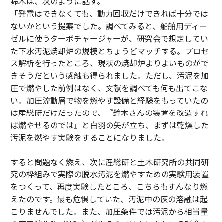
鈴木は、次のように話す。
「発電はできなくても、動力回収だけできれば十分では
ないかという提案でした。調べてみると、船舶用ディー
ゼルに使うターボチャージャーが、研究会で想定してい
た下水汚泥焼却炉の規模とちょうどマッチする。プロセ
ス解析を行ったところ、現状の焼却炉よりよいものがで
きそうだという感触も得られました。ただし、汚泥を加
圧で燃やした前例はなく、文献を調べても何も出てこな
い。加圧流動層で物を燃やす設備と経験をもっていたの
は産総研だけだったので、『鈴木さんの装置を改造すれ
ば燃やせるのでは』と白羽の矢が立ち、まずは乾燥した
汚泥を燃やす実験をすることになりました。
すると問題なく燃え、次に産総研と土木研究所の共同研
究の枠組みで実際の脱水汚泥を燃やすための実験用装置
をつくって、再度実験したところ、こちらもすんなり燃
えたのです。最も危惧していた、汚泥中の灰の溶融は起
こりませんでした。また、加圧条件では汚泥から相当量