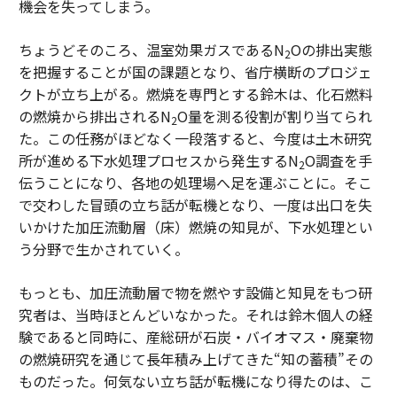
機会を失ってしまう。
ちょうどそのころ、温室効果ガスであるN
Oの排出実態
2
を把握することが国の課題となり、省庁横断のプロジェ
クトが立ち上がる。燃焼を専門とする鈴木は、化石燃料
の燃焼から排出されるN
O量を測る役割が割り当てられ
2
た。この任務がほどなく一段落すると、今度は土木研究
所が進める下水処理プロセスから発生するN
O調査を手
2
伝うことになり、各地の処理場へ足を運ぶことに。そこ
で交わした冒頭の立ち話が転機となり、一度は出口を失
いかけた加圧流動層（床）燃焼の知見が、下水処理とい
う分野で生かされていく。
もっとも、加圧流動層で物を燃やす設備と知見をもつ研
究者は、当時ほとんどいなかった。それは鈴木個人の経
験であると同時に、産総研が石炭・バイオマス・廃棄物
の燃焼研究を通じて長年積み上げてきた“知の蓄積”その
ものだった。何気ない立ち話が転機になり得たのは、こ