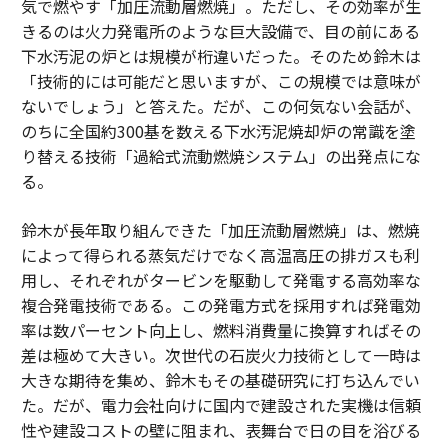
気で燃やす「加圧流動層燃焼」。ただし、その効率が生
きるのは火力発電所のような巨大設備で、目の前にある
下水汚泥の炉とは規模が桁違いだった。そのため鈴木は
「技術的には可能だと思いますが、この規模では意味が
ないでしょう」と答えた。だが、この何気ない会話が、
のちに全国約300基を数える下水汚泥焼却炉の常識を塗
り替える技術「過給式流動燃焼システム」の出発点にな
る。
鈴木が長年取り組んできた「加圧流動層燃焼」は、燃焼
によって得られる蒸気だけでなく高温高圧の排ガスも利
用し、それぞれがタービンを駆動して発電する高効率な
複合発電技術である。この発電方式を採用すれば発電効
率は数パーセント向上し、燃料消費量に換算すればその
差は極めて大きい。次世代の石炭火力技術として一時は
大きな期待を集め、鈴木もその基礎研究に打ち込んでい
た。だが、電力会社向けに国内で建設された実機は信頼
性や建設コストの壁に阻まれ、表舞台で日の目を浴びる