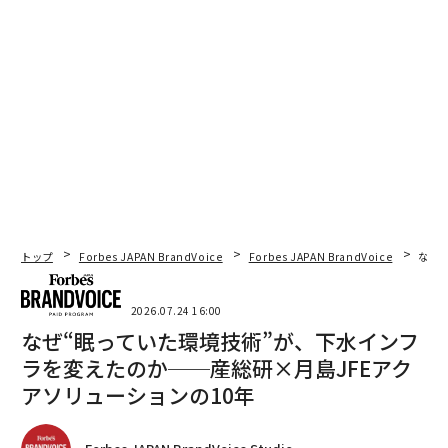
トップ
Forbes JAPAN BrandVoice
Forbes JAPAN BrandVoice
なぜ
2026.07.24 16:00
なぜ“眠っていた環境技術”が、下水インフ
ラを変えたのか──産総研×月島JFEアク
アソリューションの10年