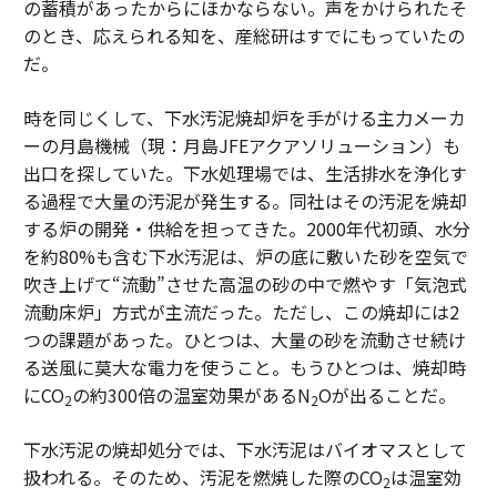
の蓄積があったからにほかならない。声をかけられたそ
のとき、応えられる知を、産総研はすでにもっていたの
だ。
時を同じくして、下水汚泥焼却炉を手がける主力メーカ
ーの月島機械（現：月島JFEアクアソリューション）も
出口を探していた。下水処理場では、生活排水を浄化す
る過程で大量の汚泥が発生する。同社はその汚泥を焼却
する炉の開発・供給を担ってきた。2000年代初頭、水分
を約80%も含む下水汚泥は、炉の底に敷いた砂を空気で
吹き上げて“流動”させた高温の砂の中で燃やす「気泡式
流動床炉」方式が主流だった。ただし、この焼却には2
つの課題があった。ひとつは、大量の砂を流動させ続け
る送風に莫大な電力を使うこと。もうひとつは、焼却時
にCO
の約300倍の温室効果があるN
Oが出ることだ。
2
2
下水汚泥の焼却処分では、下水汚泥はバイオマスとして
扱われる。そのため、汚泥を燃焼した際のCO
は温室効
2