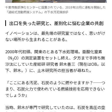
千葉市南部浄化センターに設置されている、2018年10月に運転を開始した
「過給式流動燃焼システム」の下水汚泥焼却炉
出口を失った研究と、差別化に悩む企業の共創
イノベーションは、最先端の研究室ではなく、思いがけ
ない場所から生まれることがある。
2000年代初頭、関東のとある下水処理場。亜酸化窒素
（N
O）の測定装置をセットし終え、夕方まで手持ち無
2
沙汰にしていた産総研 研究者 鈴木善三（現在はOB。以
下、鈴木。）に、土木研究所の担当者が尋ねた。
「ここにある汚泥、石炭のように燃やせますか？──つ
まり、石炭火力で使われている燃焼技術を応用できない
でしょうか」
当時、鈴木が専門で研究していたのは、石炭を高圧の空