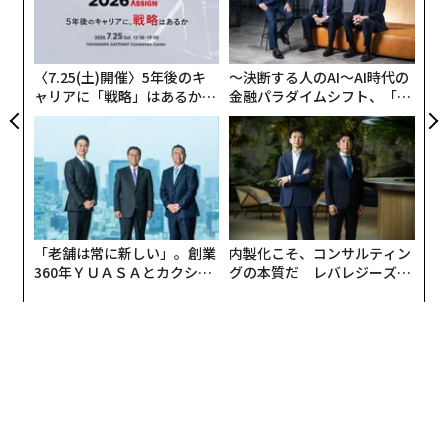
「
C】
が
─
ら
〈7.25(土)開催〉5年後のキ
〜決断する人のAI〜AI時代の
ャリアに「戦略」はあるか。
金融パラダイムシフト、「超
トップエグゼクティブのキャ
個別化」の核心 【MUFG×ウ
リアに触れる1日│CAREER S
ェルスナビ×PwC】
UMMIT 2026
「老舗は常に新しい」。創業
内製化こそ、コンサルティン
360年ＹＵＡＳＡとカクシン
グの本質だ レバレジーズが
CEO田尻望が語る、AIを超え
実践する、次世代ファームの
る人の価値
全貌