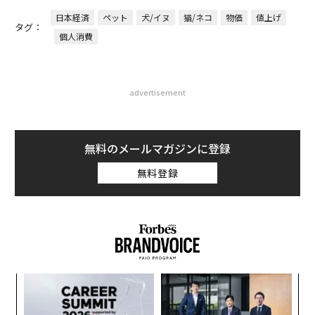
日本経済
ペット
犬/イヌ
猫/ネコ
物価
値上げ
タグ：
個人消費
advertisement
無料のメールマガジンに登録
無料登録
模組
エ
“使
設オ
【N
が