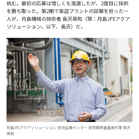
挑む。最初の応募は惜しくも落選したが、2度目に採択
を勝ち取った。第2期で実証プラントの試験を担った一
人が、月島機械の技術者 長沢英和（現：月島JFEアクア
ソリューション。以下、長沢）だ。
月島JFEアクアソリューション 技術企画センター 研究開発室室長代理 長沢
英和