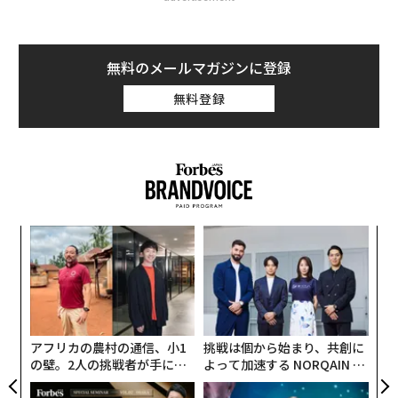
無料のメールマガジンに登録
無料登録
「
左右
T
革
日
ク
た「
アフリカの農村の通信、小1
挑戦は個から始まり、共創に
の壁。2人の挑戦者が手にし
よって加速する NORQAIN JA
た「次なる武器」
PAN 特別座談会