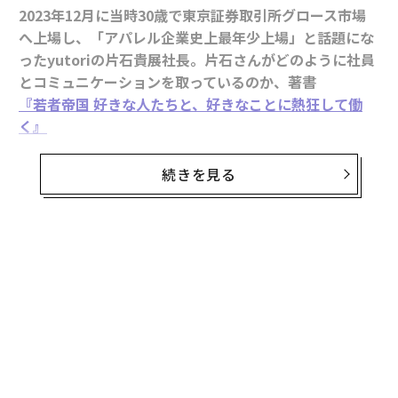
2023年12月に当時30歳で東京証券取引所グロース市場
へ上場し、「アパレル企業史上最年少上場」と話題にな
ったyutoriの片石貴展社長。片石さんがどのように社員
とコミュニケーションを取っているのか、著書
『若者帝国 好きな人たちと、好きなことに熱狂して働
く』
（KADOKAWA）より、一部抜粋してお届けする。
続きを見る
徹底的に人を見て、「優しい、強い、面白い」を重視し
て採用する真意は、yutoriでは働く一人ひとりを「会社
のパーツ」として捉えない点にある。
無料のメールマガジンに登録
人を管理目線で捉えるのではなく、本人も意識していな
無料登録
い可能性を引き出すために採用する。だから、当然面接
でも表面的な志望動機や自己PRなどの話はほぼしない。
でも、もし一般の企業が、yutoriが行っているレベル感
で人をじっくり見て採用していないのなら、それははっ