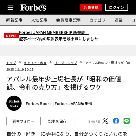
会員登録
ログイン
新着記事
人気記事
会員限定記事
カテゴリ
連載
コ
Forbes JAPAN MEMBERSHIP 新機能｜
NEWS
記事ページ内の広告表示を最小限にしました
トップ
キャリア・教育
リーダーシップ
アパレル最年少上場社長が「昭和
2025.12.19 10:15
アパレル最年少上場社長が「昭和の価値
観、令和の売り方」を掲げるワケ
Forbes Books | Forbes JAPAN編集部
著者フォロー
記事を保存
自分の「好き」に夢中になり、自分がつくりたいものを