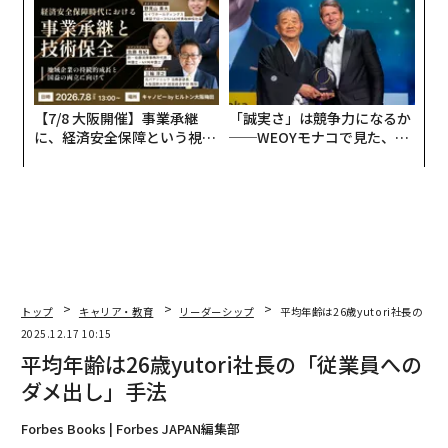
【7/8 大阪開催】事業承継
「誠実さ」は競争力になるか
に、経済安全保障という視点
──WEOYモナコで見た、く
が加わるとき──経営者が問
ら寿司の経営哲学
われる新たな判断軸
トップ
キャリア・教育
リーダーシップ
平均年齢は26歳yutori社長の
2025.12.17 10:15
平均年齢は26歳yutori社長の「従業員への
ダメ出し」手法
Forbes Books | Forbes JAPAN編集部