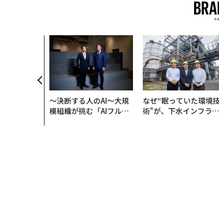
〜決断する人のAI〜大規
なぜ“眠っていた環境
模組織が挑む「AIフル実
術”が、下水インフラ
装」“使う”企業から“動
変えたのか──産総研
く”企業へ【NTTドコモ
月島JFEアクアソリュ
ビジネス×PwC】
ションの10年