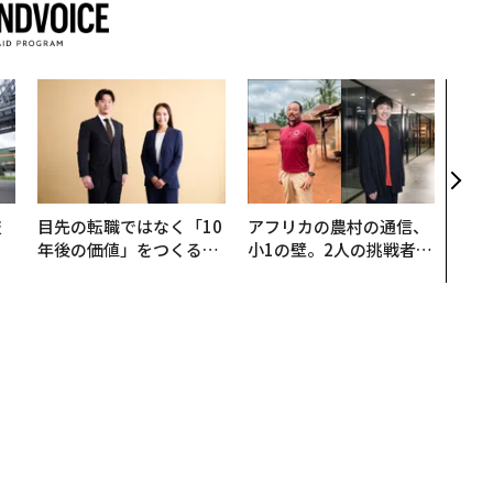
AI
なく
Spo
ow 
くり
技
目先の転職ではなく「10
アフリカの農村の通信、
を
年後の価値」をつくる─
小1の壁。2人の挑戦者が
×
─アサインの長期伴走型
手にした「次なる武器」
ー
支援とは