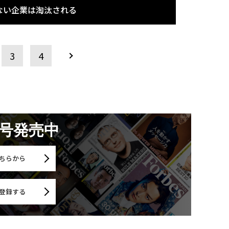
ない企業は淘汰される
3
4
月号発売中
ちらから
登録する