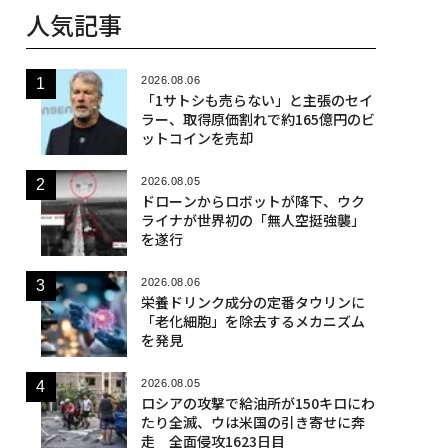
人気記事
2026.08.06
「1サトシも売らない」と主張のセイ
ラー、取得原価割れで約165億円のビ
ットコインを売却
2026.08.05
ドローンからロボットが降下、ウク
ライナが世界初の「無人空挺強襲」
を遂行
2026.08.06
栄養ドリンク成分の定番タウリンに
「老化細胞」を除去するメカニズム
を発見
2026.08.05
ロシアの攻撃で給油所が150キロにわ
たり全滅、ウは米国の引き寄せに奔
走 全面侵攻1623日目