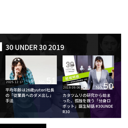
30 UNDER 30 2019
51
No.
2025.12.17
50
No.
2019.09.06
平均年齢は26歳yutori社長
カタツムリの研究から始ま
の「従業員へのダメ出し」
った、孤独を救う「分身ロ
手法
ボット」誕生秘話 #30UNDE
R30