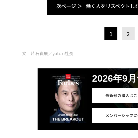
次ページ ＞
働く人をリスペクトし
1
2
文＝片石貴展／yutori社長
2026年9
最新号の購入はこ
メンバーシップに