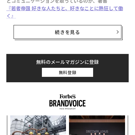
とコミュニケーションを取っているのか、著書
『若者帝国 好きな人たちと、好きなことに熱狂して働
く』
（KADOKAWA）より、一部抜粋してお届けする。
続きを見る
徹底的に人を見て、「優しい、強い、面白い」を重視し
て採用する真意は、yutoriでは働く一人ひとりを「会社
のパーツ」として捉えない点にある。
無料のメールマガジンに登録
人を管理目線で捉えるのではなく、本人も意識していな
無料登録
い可能性を引き出すために採用する。だから、当然面接
でも表面的な志望動機や自己PRなどの話はほぼしない。
でも、もし一般の企業が、yutoriが行っているレベル感
で人をじっくり見て採用していないのなら、それははっ
きりいって、ひとりの人間に対する尊厳の軽視ではない
かと僕は思っている。
創に
伝
 JA
る
あくまで生身の人間であり、決して会社のパー
モ
〜