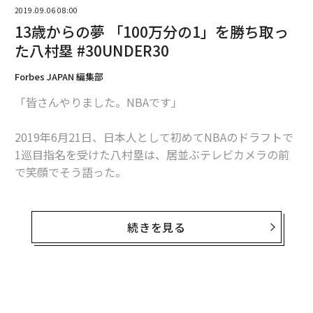
2019.09.06 08:00
くの作品からも、それは伝わっているはずだ。
13歳からの夢 「100万分の1」を勝ち取っ
た八村塁 #30UNDER30
働く人をリスペクトしない企業は
次ページ ＞
淘汰される
Forbes JAPAN 編集部
「皆さんやりました。NBAです」
1
2
3
4
2019年6月21日、日本人として初めてNBAのドラフトで
文＝片石貴展／yutori社長
1巡目指名を受けた八村塁は、居並ぶテレビカメラの前
で笑顔でそう語った。
2026年9月号発売中
「世界を変える30歳未満」として、日本を代表するビジ
ョンや才能の持ち主を30人選出する名物企画「30 UNDE
続きを見る
R 30 JAPAN 2019」のスポーツ部門で選出された、八村
最新号の購入はこちらから
塁。
メンバーシップに登録する