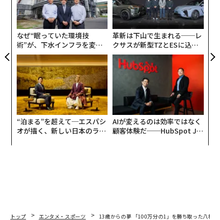
ツではない
織
う
以前、株式会社スタジオジブリのドキュメンタリー番組
T
で、宮崎駿さんが職場でラーメンをつくったり、当番制
なぜ“眠っていた環境技
革新は下山で生まれる──レ
術”が、下水インフラを変え
クサスが新型TZとESに込め
でスタッフみんなが夜食をつくって食べたりしている様
たのか──産総研×月島JFE
た「DISCOVER」の哲学
子が映されていた。アニメーション映画の制作現場も過
アクアソリューションの10年
酷な環境だと推察するが、そうしたなかでも人間らしさ
や温かみのある職場ができあがっていて、とてもいいな
と思った。
そこに存在するのはあくまで生身の人間であり、決して
“泊まる”を超えて─エスパシ
AIが変えるのは効率ではなく
オが描く、新しい日本のラグ
顧客体験だ──HubSpot Ja
会社のパーツではない。それぞれの人には、抱える悩み
ジュアリー（中編）
panが語る「Grow Better」
や葛藤があり、背景となる様々な人生のストーリーがあ
な組織のつくり方
る。そんな人と人が、偶然にも仕事を通して同じ場所に
行き着き、そこで支え合い、助け合いながらひとつの神
話を信じている。
その誇らしさのような感覚が、そのドキュメンタリー番
トップ
エンタメ・スポーツ
13歳からの夢 「100万分の1」を勝ち取った八村塁 #
組からも伝わってきたし、ジブリがプロデュースした多