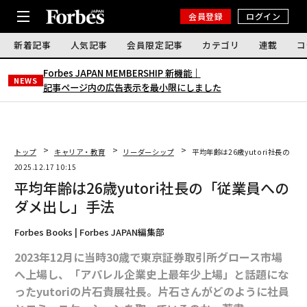
会員登録
ログイン
新着記事
人気記事
会員限定記事
カテゴリ
連載
コ
Forbes JAPAN MEMBERSHIP 新機能｜
NEWS
記事ページ内の広告表示を最小限にしました
トップ
キャリア・教育
リーダーシップ
平均年齢は26歳yutori社長の
2025.12.17 10:15
平均年齢は26歳yutori社長の「従業員への
ダメ出し」手法
Forbes Books | Forbes JAPAN編集部
2023年12月に当時30歳で東京証券取引所グロース市場
へ上場し、「アパレル企業史上最年少上場」と話題にな
ったyutoriの片石貴展社長。片石さんがどのように社員