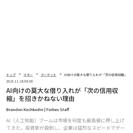
翻訳＝江津拓哉
2026年9月号発売中
最新号の購入はこちらから
メンバーシップに登録する
トップ
マネー
マーケット
AI向けの莫大な借り入れが「次の信用収縮」を
2025.11.26 09:00
AI向けの莫大な借り入れが「次の信用収
関連記事
縮」を招きかねない理由
グーグルの脅威にさらされるOpenAI、巨額出資する孫正義の資産は約7750
Brandon Kochkodin | Forbes Staff
億円減少
AI（人工知能）ブームは市場を何度も最高値に押し上げ
アルファベットが続伸、セルゲイ・ブリンがラリー・エリソンを抜き世界3
てきた。投資家が殺到し、企業は猛烈なスピードでデー
位の富豪に