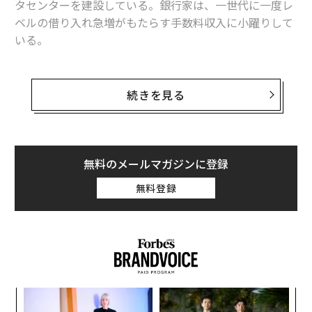
タセンターを建設している。銀行家は、一世代に一度レ
ベルの借り入れ急増がもたらす手数料収入に小躍りして
AI向けの莫大な借り入れが「次の信用収縮」を招きかねない理由
いる。
エヌビディア株が抱える「5兆ドル規模」の台湾リスク
だが、現在の大規模なAIインフラ整備は、一般の人々の
AIバブルはそれほど「深刻でない」理由、いやそもそも存在しない
間ではほとんど顧みられないリスクを伴っている。10
続きを見る
月、米カリフォルニア州ラグナビーチで開かれたウォー
AI / 人工知能
NVIDIA / エヌビディア
ルストリート・ジャーナル（WSJ）紙主催の年次会合
タグ：
Alphabet/アルファベット
Gemini
米国株
「テックライブ」で、米オープンAIのサラ・フライアー
最高財務責任者（CFO）は、この拡張を支える債務を米
無料のメールマガジンに登録
政府が「保証（backstop）」する必要が出てくるかもし
無料登録
れないと語った。仮にそうした措置が取られれば、大企
advertisement
業や投資家が保護される一方、少なくともリスクの一部
を米国民が負わされることになる。
AIインフラ建設のための資金調達競争では、数千億ドル
規模の債務が市場に新たに生まれつつあり、フライアー
年後
パ
はそれを懸念して将来の救済をあらかじめ求めたのだろ
サイ
技