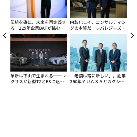
防
設オ
が
が
伝統を礎に、未来を再定義す
内製化こそ、コンサルティン
る 125年企業BATが挑むス
グの本質だ レバレジーズが
モークレスな未来
実践する、次世代ファームの
全貌
革新は下山で生まれる──レ
「老舗は常に新しい」。創業
クサスが新型TZとESに込め
360年ＹＵＡＳＡとカクシン
た「DISCOVER」の哲学
CEO田尻望が語る、AIを超え
る人の価値