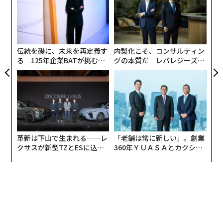
うか。当のフライアーは1日もたたないうちに発言の修
無
エ
正を図り、「保証」というのは債務を受け入れやすくす
防
設オ
る政府保証のことではなく、あくまで政府側の果たす
が
「役割」のことだったとビジネスSNSのリンクトインで
が
伝統を礎に、未来を再定義す
内製化こそ、コンサルティン
釈明した
。とはいえ、彼女の失言は、多くの金融関係者
る 125年企業BATが挑むス
グの本質だ レバレジーズが
がすでに知っていることを暴露した。債券市場は、AI分
モークレスな未来
実践する、次世代ファームの
野に資金を供給していく「容量」はあっても、特定の分
全貌
野にこれほど大規模な資金を振り向けるリスク許容度が
ないかもしれない、ということだ。ファンドが特定の業
種や企業に対してどれだけ投資できるかに制約があるほ
か、数十社が絡むAI関連取引を抱えることにもリスクが
革新は下山で生まれる──レ
「老舗は常に新しい」。創業
あるため、債券市場のリスク許容度には限界があるの
クサスが新型TZとESに込め
360年ＹＵＡＳＡとカクシン
だ。
た「DISCOVER」の哲学
CEO田尻望が語る、AIを超え
る人の価値