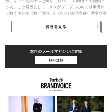
数、ダウ平均株価は上昇しており、この動きと対照的だ
った。この背景として、メタがグーグルのAI向け半導体
に数十億ドル（数千億円。1ドル＝156円換算）規模の投
資を検討していると、
ザ・インフォメーションが報じた
ことがある。
続きを見る
エヌビディア株は2.6％下落して取引を終え、引け後の取
引でもさらに0.5％下落して約177ドルの値を付けた。
無料のメールマガジンに登録
24日に公開された同報道によると、メタは2027年に自社
無料登録
データセンターでグーグルが提供するTensor Processing
Unit（TPU）を活用することを検討しているという。
年後
パ
サイ
技
無
エ