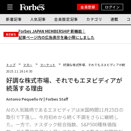
会員登録
ログイン
新着記事
人気記事
会員限定記事
カテゴリ
連載
コ
Forbes JAPAN MEMBERSHIP 新機能｜
NEWS
記事ページ内の広告表示を最小限にしました
トップ
マネー
マーケット
好調な株式市場、それでもエヌビディアが続落
2025.11.26 14:30
好調な株式市場、それでもエヌビディアが
続落する理由
Antonio Pequeño IV | Forbes Staff
AIの人気銘柄であるエヌビディアは米国時間11月25日の
取引で下落し、今月初めから続く不調をさらに継続し
た。一方で、ナスダック総合指数、S&P500種株価指